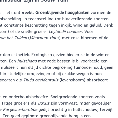
 – iets ontbreekt.
Groenblijvende haagplanten
vormen de
fscheiding. In tegenstelling tot bladverliezende soorten
t constante beschutting tegen inkijk, wind en geluid. Denk
oom) of de snelle groeier
Leylandii conifeer
. Voor
van het Zuiden
(
Viburnum tinus
) met roze bloemen of de
 dan esthetiek. Ecologisch gezien bieden ze in de winter
cten. Een
hulsthaag
met rode bessen is bijvoorbeeld een
aliseert hun altijd dichte begroeiing tuinonderhoud; geen
l in stedelijke omgevingen of bij drukke wegen is hun
 soorten als
Thuja occidentalis
(levensboom) absorbeert
id en onderhoudsbehoefte. Snelgroeiende soorten zoals
 Trage groeiers als
Buxus
zijn vormvast, maar gevoeliger
de
Fargesia-bamboe
gedijt prachtig in halfschaduw, terwijl
t. Een goed geplante groenblijvende haag is een