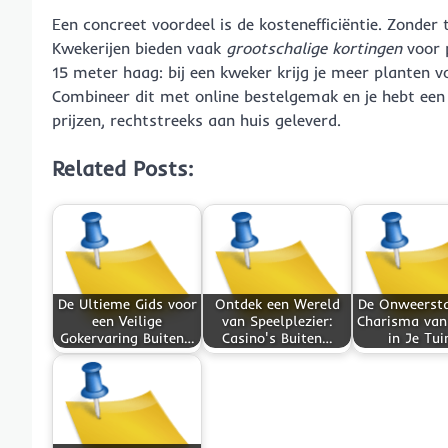
Een concreet voordeel is de kostenefficiëntie. Zonde
Kwekerijen bieden vaak
grootschalige kortingen
voor 
15 meter haag: bij een kweker krijg je meer planten vo
Combineer dit met online bestelgemak en je hebt een
prijzen, rechtstreeks aan huis geleverd.
Related Posts:
De Ultieme Gids voor
Ontdek een Wereld
De Onweerst
een Veilige
van Speelplezier:
Charisma van
Gokervaring Buiten…
Casino's Buiten…
in Je Tui