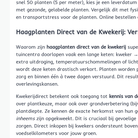
snel 50 planten (5 per meter), kies je een leverdatum 
met gezonde, gelabelde planten. Vergelijk dit met fys
en transportstress voor de planten. Online bestellen 
Haagplanten Direct van de Kwekerij: Ver
Waarom zijn
haagplanten direct van de kwekerij
super
tuincentra doorlopen vaak een lange keten: kweker 
extra uitdroging, temperatuurschommelingen of lichtg
wordt deze keten drastisch verkort. Planten worden 
zorg en binnen één à twee dagen verstuurd. Dit resu
overlevingskansen.
Kwekerijdirect betekent ook toegang tot
kennis van d
over plantkeuze, maar ook over grondverbetering (bi
plantdiepte. Ze kennen de exacte herkomst van hun g
inheems
zijn opgekweekt. Dit is cruciaal bij gevoelig
zorgen. Direct inkopen bij kwekers ondersteunt bove
voedselkilometers voor jouw groen.