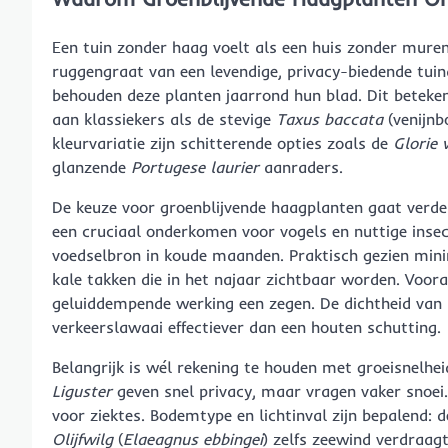
Een tuin zonder haag voelt als een huis zonder muren
ruggengraat van een levendige, privacy-biedende tuina
behouden deze planten jaarrond hun blad. Dit beteken
aan klassiekers als de stevige
Taxus baccata
(venijnb
kleurvariatie zijn schitterende opties zoals de
Glorie 
glanzende
Portugese laurier
aanraders.
De keuze voor groenblijvende haagplanten gaat verder
een cruciaal onderkomen voor vogels en nuttige inse
voedselbron in koude maanden. Praktisch gezien minim
kale takken die in het najaar zichtbaar worden. Voora
geluiddempende werking een zegen. De dichtheid van
verkeerslawaai effectiever dan een houten schutting.
Belangrijk is wél rekening te houden met groeisnelhe
Liguster
geven snel privacy, maar vragen vaker snoei.
voor ziektes. Bodemtype en lichtinval zijn bepalend: 
Olijfwilg
(
Elaeagnus ebbingei
) zelfs zeewind verdraag