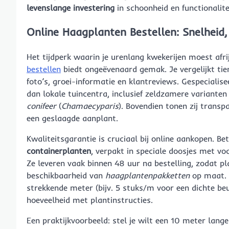
levenslange investering
in schoonheid en functionalite
Online Haagplanten Bestellen: Snelheid
Het tijdperk waarin je urenlang kwekerijen moest afri
bestellen
biedt ongeëvenaard gemak. Je vergelijkt tien
foto’s, groei-informatie en klantreviews. Gespeciali
dan lokale tuincentra, inclusief zeldzamere variante
conifeer
(
Chamaecyparis
). Bovendien tonen zij trans
een geslaagde aanplant.
Kwaliteitsgarantie is cruciaal bij online aankopen.
containerplanten
, verpakt in speciale doosjes met vo
Ze leveren vaak binnen 48 uur na bestelling, zodat pl
beschikbaarheid van
haagplantenpakketten
op maat. 
strekkende meter (bijv. 5 stuks/m voor een dichte beu
hoeveelheid met plantinstructies.
Een praktijkvoorbeeld: stel je wilt een 10 meter lan