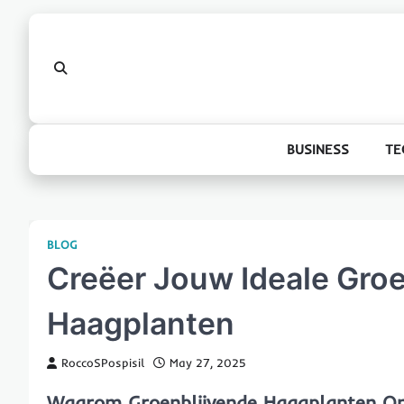
Skip
to
content
BUSINESS
TE
BLOG
Creëer Jouw Ideale Groe
Haagplanten
RoccoSPospisil
May 27, 2025
Waarom Groenblijvende Haagplanten On