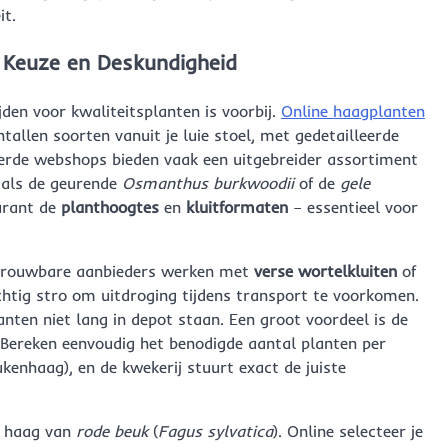
it.
, Keuze en Deskundigheid
jden voor kwaliteitsplanten is voorbij.
Online haagplanten
tallen soorten vanuit je luie stoel, met gedetailleerde
seerde webshops bieden vaak een uitgebreider assortiment
n als de geurende
Osmanthus burkwoodii
of de
gele
parant de
planthoogtes
en
kluitformaten
– essentieel voor
 Betrouwbare aanbieders werken met
verse wortelkluiten
of
chtig stro om uitdroging tijdens transport te voorkomen.
anten niet lang in depot staan. Een groot voordeel is de
Bereken eenvoudig het benodigde aantal planten per
kenhaag), en de kwekerij stuurt exact de juiste
ge haag van
rode beuk
(
Fagus sylvatica
). Online selecteer je