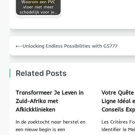
Waarom een PVC
vloer niet meer
schadelijk voor je…
Post
⟵
Unlocking Endless Possibilities with GS777
navigation
Related Posts
Transformeer Je Leven in
Votre Quête
Zuid-Afrika met
Ligne Idéal 
Afkickklinieken
Conseils Ex
In de zoektocht naar herstel en
Les Critères 
een nieuw begin is een
Identifier le Me