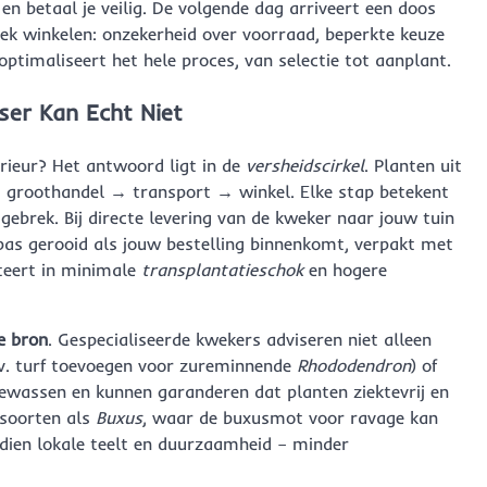
en betaal je veilig. De volgende dag arriveert een doos
iek winkelen: onzekerheid over voorraad, beperkte keuze
optimaliseert het hele proces, van selectie tot aanplant.
ser Kan Echt Niet
ieur? Het antwoord ligt in de
versheidscirkel
. Planten uit
→ groothandel → transport → winkel. Elke stap betekent
ebrek. Bij directe levering van de kweker naar jouw tuin
pas gerooid als jouw bestelling binnenkomt, verpakt met
lteert in minimale
transplantatieschok
en hogere
e bron
. Gespecialiseerde kwekers adviseren niet alleen
jv. turf toevoegen voor zureminnende
Rhododendron
) of
ewassen en kunnen garanderen dat planten ziektevrij en
e soorten als
Buxus
, waar de buxusmot voor ravage kan
ndien lokale teelt en duurzaamheid – minder