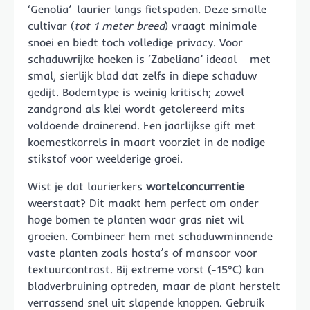
‘Genolia’-laurier langs fietspaden. Deze smalle
cultivar (
tot 1 meter breed
) vraagt minimale
snoei en biedt toch volledige privacy. Voor
schaduwrijke hoeken is ‘Zabeliana’ ideaal – met
smal, sierlijk blad dat zelfs in diepe schaduw
gedijt. Bodemtype is weinig kritisch; zowel
zandgrond als klei wordt getolereerd mits
voldoende drainerend. Een jaarlijkse gift met
koemestkorrels in maart voorziet in de nodige
stikstof voor weelderige groei.
Wist je dat laurierkers
wortelconcurrentie
weerstaat? Dit maakt hem perfect om onder
hoge bomen te planten waar gras niet wil
groeien. Combineer hem met schaduwminnende
vaste planten zoals hosta’s of mansoor voor
textuurcontrast. Bij extreme vorst (-15°C) kan
bladverbruining optreden, maar de plant herstelt
verrassend snel uit slapende knoppen. Gebruik