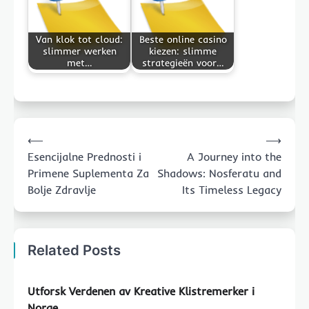
Van klok tot cloud:
Beste online casino
slimmer werken
kiezen: slimme
met…
strategieën voor…
Post
⟵
⟶
navigation
Esencijalne Prednosti i
A Journey into the
Primene Suplementa Za
Shadows: Nosferatu and
Bolje Zdravlje
Its Timeless Legacy
Related Posts
Utforsk Verdenen av Kreative Klistremerker i
Norge