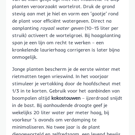
planten veroorzaakt wortelrot. Druk de grond
stevig aan met je hiel en vorm een ‘gootje’ rond
de plant voor efficiënt watergeven. Direct na
aanplanting
royaal water geven
(10-15 liter per
struik) activeert de wortelgroei. Bij haagplanting
span je een lijn om recht te werken – een
kronkelende laurierhaag corrigeren is later bijna
onmogelijk.
Jonge planten bescherm je de eerste winter met
rietmatten tegen vrieswind. In het voorjaar
stimuleer je vertakking door de hoofdscheut met
1/3 in te korten. Gebruik voor het aanbinden van
boompalen altijd
kokostouwen
– ijzerdraad snijdt
in de bast. Bij aanhoudende droogte geef je
wekelijks 20 liter water per meter haag, bij
voorkeur ‘s avonds om verdamping te
minimaliseren. Na twee jaar is de plant
diepgeworteld en zelfredzaam, een levend bewijs