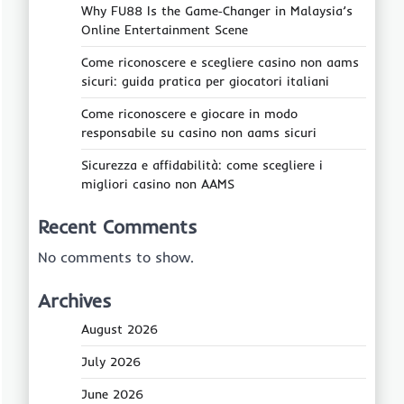
Why FU88 Is the Game‑Changer in Malaysia’s
Online Entertainment Scene
Come riconoscere e scegliere casino non aams
sicuri: guida pratica per giocatori italiani
Come riconoscere e giocare in modo
responsabile su casino non aams sicuri
Sicurezza e affidabilità: come scegliere i
migliori casino non AAMS
Recent Comments
No comments to show.
Archives
August 2026
July 2026
June 2026