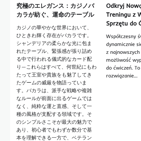
究極のエレガンス：カジノバ
Odkryj Now
カラが紡ぐ、運命のテーブル
Treningu z 
Sprzętu do 
カジノの華やかな世界において、
ひときわ輝く存在がバカラです。
Współczesny św
シャンデリアの柔らかな光に包ま
dynamicznie si
れたテーブル、緊張感が張り詰め
z najnowszych
る中で行われる儀式的なカード配
możliwość wyp
り—これらはすべて、何世紀にもわ
do ćwiczeń. To
たって王室や貴族をも魅了してき
rozwiązanie…
たゲームの威厳を物語っていま
す。バカラは、派手な戦略や複雑
なルールが前面に出るゲームでは
なく、純粋な運と直感、そして一
種の風格が支配する領域です。そ
のシンプルさこそが最大の魅力で
あり、初心者でもわずか数分で基
本を理解できる一方で、ベテラン