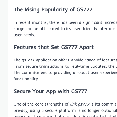
The Rising Popularity of GS777
In recent months, there has been a significant incre
surge can be attributed to its user-friendly interface 
user needs.
Features that Set GS777 Apart
The
gs 777
application offers a wide range of feature
From secure transactions to real-time updates, the a
The commitment to providing a robust user experience
functionality.
Secure Your App with GS777
One of the core strengths of
link gs777
is its commit
privacy, using a secure platform is no longer optiona
measures to ensure that user data is protected at al