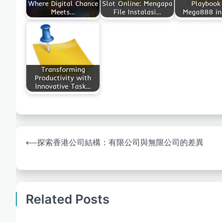
Where Digital Chance
Slot Online: Mengapa
Playbook 
Meets…
File Instalasi…
Mega888 in
Transforming
Productivity with
Innovative Task…
Post
⟵
探索香港公司結構：有限公司與無限公司的差異
navigation
Related Posts