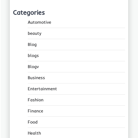
Categories
Automotive
beauty
Blog
blogs
Blogv
Business
Entertainment
Fashion
Finance
Food
Health