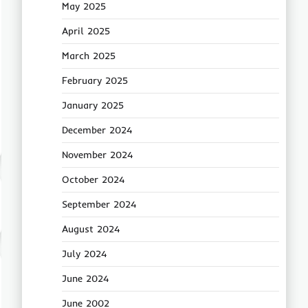
May 2025
April 2025
March 2025
February 2025
January 2025
December 2024
November 2024
October 2024
September 2024
August 2024
July 2024
June 2024
June 2002