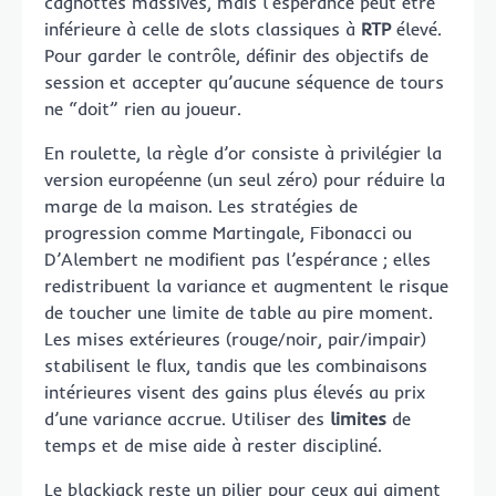
cagnottes massives, mais l’espérance peut être
inférieure à celle de slots classiques à
RTP
élevé.
Pour garder le contrôle, définir des objectifs de
session et accepter qu’aucune séquence de tours
ne “doit” rien au joueur.
En roulette, la règle d’or consiste à privilégier la
version européenne (un seul zéro) pour réduire la
marge de la maison. Les stratégies de
progression comme Martingale, Fibonacci ou
D’Alembert ne modifient pas l’espérance ; elles
redistribuent la variance et augmentent le risque
de toucher une limite de table au pire moment.
Les mises extérieures (rouge/noir, pair/impair)
stabilisent le flux, tandis que les combinaisons
intérieures visent des gains plus élevés au prix
d’une variance accrue. Utiliser des
limites
de
temps et de mise aide à rester discipliné.
Le blackjack reste un pilier pour ceux qui aiment