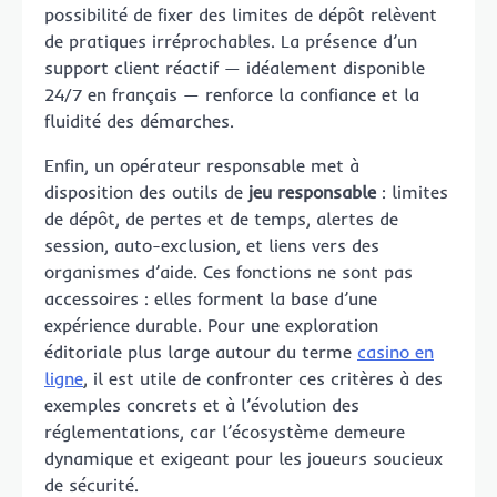
possibilité de fixer des limites de dépôt relèvent
de pratiques irréprochables. La présence d’un
support client réactif — idéalement disponible
24/7 en français — renforce la confiance et la
fluidité des démarches.
Enfin, un opérateur responsable met à
disposition des outils de
jeu responsable
: limites
de dépôt, de pertes et de temps, alertes de
session, auto-exclusion, et liens vers des
organismes d’aide. Ces fonctions ne sont pas
accessoires : elles forment la base d’une
expérience durable. Pour une exploration
éditoriale plus large autour du terme
casino en
ligne
, il est utile de confronter ces critères à des
exemples concrets et à l’évolution des
réglementations, car l’écosystème demeure
dynamique et exigeant pour les joueurs soucieux
de sécurité.