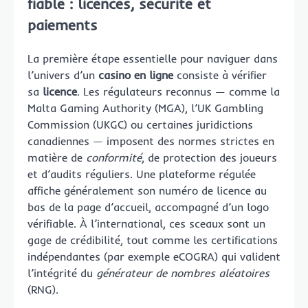
fiable : licences, sécurité et
paiements
La première étape essentielle pour naviguer dans
l’univers d’un
casino en ligne
consiste à vérifier
sa
licence
. Les régulateurs reconnus — comme la
Malta Gaming Authority (MGA), l’UK Gambling
Commission (UKGC) ou certaines juridictions
canadiennes — imposent des normes strictes en
matière de
conformité
, de protection des joueurs
et d’audits réguliers. Une plateforme régulée
affiche généralement son numéro de licence au
bas de la page d’accueil, accompagné d’un logo
vérifiable. À l’international, ces sceaux sont un
gage de crédibilité, tout comme les certifications
indépendantes (par exemple eCOGRA) qui valident
l’intégrité du
générateur de nombres aléatoires
(RNG).