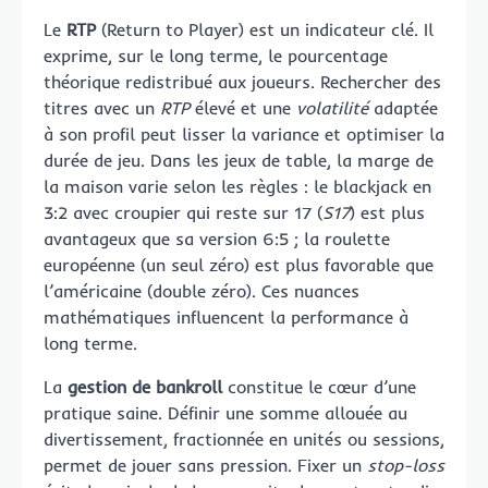
Le
RTP
(Return to Player) est un indicateur clé. Il
exprime, sur le long terme, le pourcentage
théorique redistribué aux joueurs. Rechercher des
titres avec un
RTP
élevé et une
volatilité
adaptée
à son profil peut lisser la variance et optimiser la
durée de jeu. Dans les jeux de table, la marge de
la maison varie selon les règles : le blackjack en
3:2 avec croupier qui reste sur 17 (
S17
) est plus
avantageux que sa version 6:5 ; la roulette
européenne (un seul zéro) est plus favorable que
l’américaine (double zéro). Ces nuances
mathématiques influencent la performance à
long terme.
La
gestion de bankroll
constitue le cœur d’une
pratique saine. Définir une somme allouée au
divertissement, fractionnée en unités ou sessions,
permet de jouer sans pression. Fixer un
stop-loss