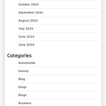
October 2024
September 2024
August 2024
July 2024
June 2024
June 2002
Categories
Automotive
beauty
Blog
blogs
Blogv
Business