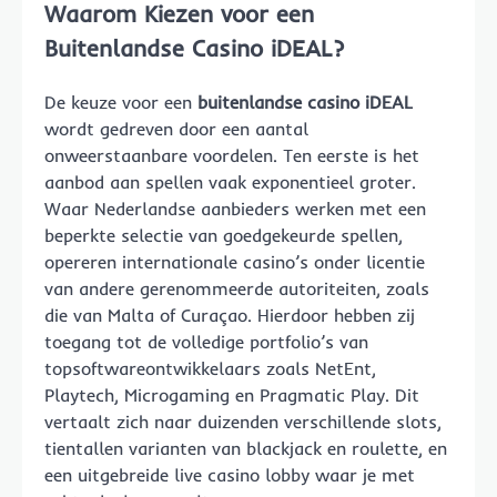
Waarom Kiezen voor een
Buitenlandse Casino iDEAL?
De keuze voor een
buitenlandse casino iDEAL
wordt gedreven door een aantal
onweerstaanbare voordelen. Ten eerste is het
aanbod aan spellen vaak exponentieel groter.
Waar Nederlandse aanbieders werken met een
beperkte selectie van goedgekeurde spellen,
opereren internationale casino’s onder licentie
van andere gerenommeerde autoriteiten, zoals
die van Malta of Curaçao. Hierdoor hebben zij
toegang tot de volledige portfolio’s van
topsoftwareontwikkelaars zoals NetEnt,
Playtech, Microgaming en Pragmatic Play. Dit
vertaalt zich naar duizenden verschillende slots,
tientallen varianten van blackjack en roulette, en
een uitgebreide live casino lobby waar je met