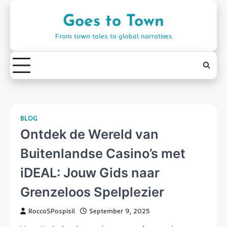
Skip
to
Goes to Town
content
From town tales to global narratives
BLOG
Ontdek de Wereld van
Buitenlandse Casino’s met
iDEAL: Jouw Gids naar
Grenzeloos Spelplezier
RoccoSPospisil
September 9, 2025