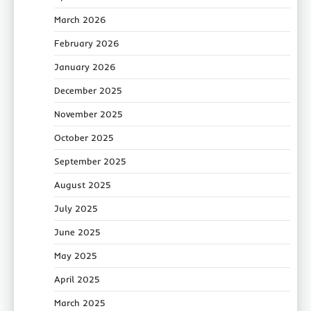
March 2026
February 2026
January 2026
December 2025
November 2025
October 2025
September 2025
August 2025
July 2025
June 2025
May 2025
April 2025
March 2025