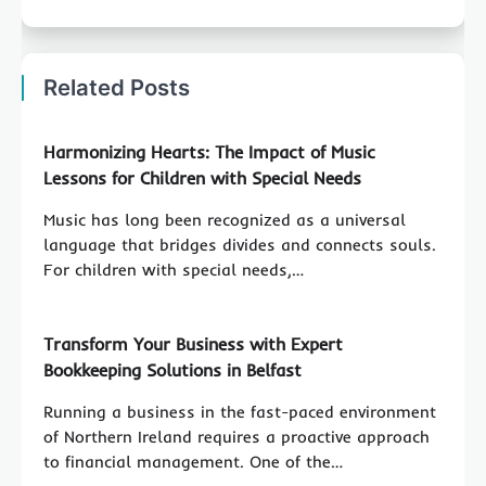
Related Posts
Harmonizing Hearts: The Impact of Music
Lessons for Children with Special Needs
Music has long been recognized as a universal
language that bridges divides and connects souls.
For children with special needs,…
Transform Your Business with Expert
Bookkeeping Solutions in Belfast
Running a business in the fast-paced environment
of Northern Ireland requires a proactive approach
to financial management. One of the…