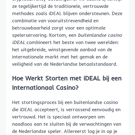
ze tegelijkertijd de traditionele, vertrouwde
methodes zoals iDEAL blijven ondersteunen. Deze
combinatie van vooruitstrevendheid en
betrouwbaarheid zorgt voor een optimale
spelerservaring. Kortom, een
buitenlandse casino
iDEAL
combineert het beste van twee werelden:
het uitgebreide, winstgevende aanbod van de
internationale markt met het gemak en de
veiligheid van de Nederlandse betaalstandaard.
Hoe Werkt Storten met iDEAL bij een
Internationaal Casino?
Het stortingsproces bij een buitenlandse casino
die iDEAL accepteert, is verrassend eenvoudig en
vertrouwd. Het is speciaal ontworpen om
naadloos aan te sluiten bij de verwachtingen van
de Nederlandse speler. Allereerst log je in op je