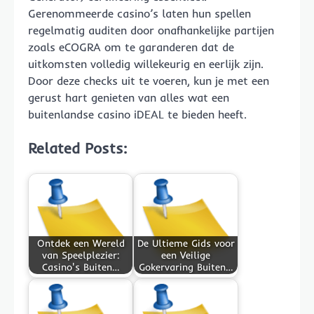
Gerenommeerde casino’s laten hun spellen
regelmatig auditen door onafhankelijke partijen
zoals eCOGRA om te garanderen dat de
uitkomsten volledig willekeurig en eerlijk zijn.
Door deze checks uit te voeren, kun je met een
gerust hart genieten van alles wat een
buitenlandse casino iDEAL te bieden heeft.
Related Posts:
Ontdek een Wereld
De Ultieme Gids voor
van Speelplezier:
een Veilige
Casino's Buiten…
Gokervaring Buiten…