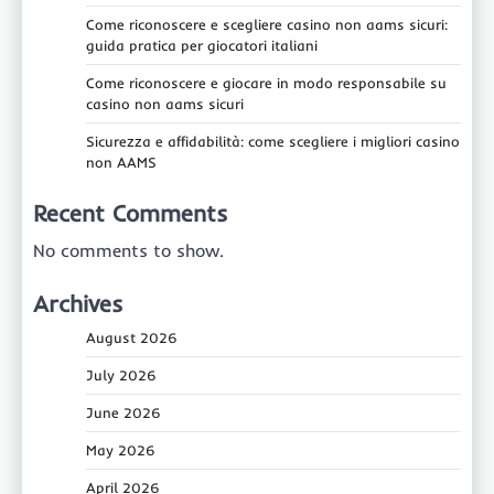
Come riconoscere e scegliere casino non aams sicuri:
guida pratica per giocatori italiani
Come riconoscere e giocare in modo responsabile su
casino non aams sicuri
Sicurezza e affidabilità: come scegliere i migliori casino
non AAMS
Recent Comments
No comments to show.
Archives
August 2026
July 2026
June 2026
May 2026
April 2026