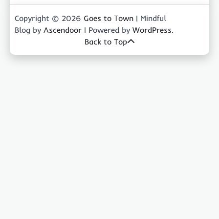
Copyright © 2026
Goes to Town
| Mindful
Blog by
Ascendoor
| Powered by
WordPress
.
Back to Top