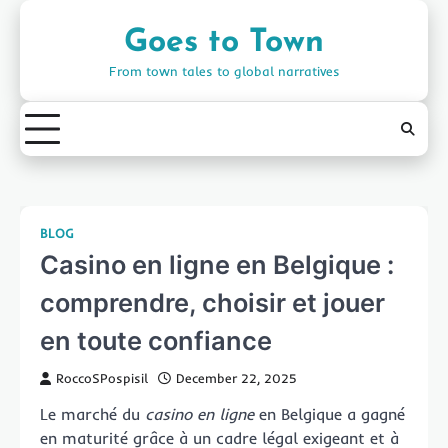
Skip
to
Goes to Town
content
From town tales to global narratives
BLOG
Casino en ligne en Belgique :
comprendre, choisir et jouer
en toute confiance
RoccoSPospisil
December 22, 2025
Le marché du
casino en ligne
en Belgique a gagné
en maturité grâce à un cadre légal exigeant et à