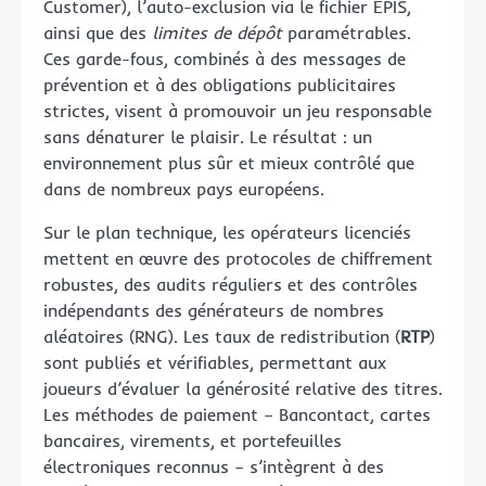
Customer), l’auto-exclusion via le fichier EPIS,
ainsi que des
limites de dépôt
paramétrables.
Ces garde-fous, combinés à des messages de
prévention et à des obligations publicitaires
strictes, visent à promouvoir un jeu responsable
sans dénaturer le plaisir. Le résultat : un
environnement plus sûr et mieux contrôlé que
dans de nombreux pays européens.
Sur le plan technique, les opérateurs licenciés
mettent en œuvre des protocoles de chiffrement
robustes, des audits réguliers et des contrôles
indépendants des générateurs de nombres
aléatoires (RNG). Les taux de redistribution (
RTP
)
sont publiés et vérifiables, permettant aux
joueurs d’évaluer la générosité relative des titres.
Les méthodes de paiement – Bancontact, cartes
bancaires, virements, et portefeuilles
électroniques reconnus – s’intègrent à des