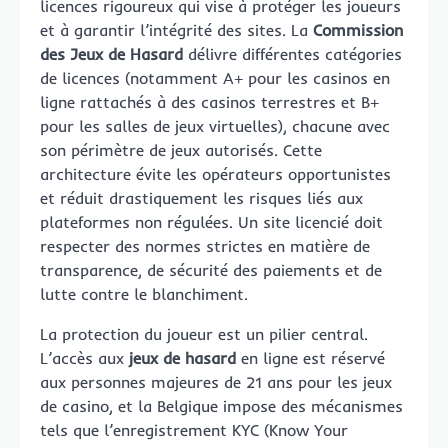
licences rigoureux qui vise à protéger les joueurs
et à garantir l’intégrité des sites. La
Commission
des Jeux de Hasard
délivre différentes catégories
de licences (notamment A+ pour les casinos en
ligne rattachés à des casinos terrestres et B+
pour les salles de jeux virtuelles), chacune avec
son périmètre de jeux autorisés. Cette
architecture évite les opérateurs opportunistes
et réduit drastiquement les risques liés aux
plateformes non régulées. Un site licencié doit
respecter des normes strictes en matière de
transparence, de sécurité des paiements et de
lutte contre le blanchiment.
La protection du joueur est un pilier central.
L’accès aux
jeux de hasard
en ligne est réservé
aux personnes majeures de 21 ans pour les jeux
de casino, et la Belgique impose des mécanismes
tels que l’enregistrement KYC (Know Your