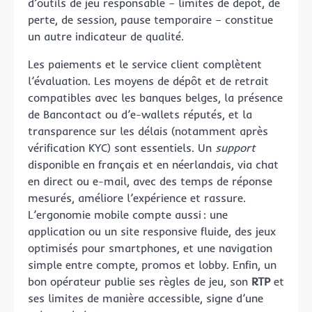
d’outils de jeu responsable – limites de dépôt, de
perte, de session, pause temporaire – constitue
un autre indicateur de qualité.
Les paiements et le service client complètent
l’évaluation. Les moyens de dépôt et de retrait
compatibles avec les banques belges, la présence
de Bancontact ou d’e-wallets réputés, et la
transparence sur les délais (notamment après
vérification KYC) sont essentiels. Un
support
disponible en français et en néerlandais, via chat
en direct ou e-mail, avec des temps de réponse
mesurés, améliore l’expérience et rassure.
L’ergonomie mobile compte aussi : une
application ou un site responsive fluide, des jeux
optimisés pour smartphones, et une navigation
simple entre compte, promos et lobby. Enfin, un
bon opérateur publie ses règles de jeu, son
RTP
et
ses limites de manière accessible, signe d’une