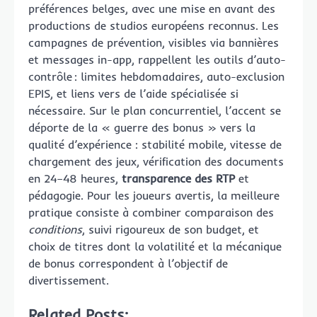
préférences belges, avec une mise en avant des
productions de studios européens reconnus. Les
campagnes de prévention, visibles via bannières
et messages in-app, rappellent les outils d’auto-
contrôle : limites hebdomadaires, auto-exclusion
EPIS, et liens vers de l’aide spécialisée si
nécessaire. Sur le plan concurrentiel, l’accent se
déporte de la « guerre des bonus » vers la
qualité d’expérience : stabilité mobile, vitesse de
chargement des jeux, vérification des documents
en 24–48 heures,
transparence des RTP
et
pédagogie. Pour les joueurs avertis, la meilleure
pratique consiste à combiner comparaison des
conditions
, suivi rigoureux de son budget, et
choix de titres dont la volatilité et la mécanique
de bonus correspondent à l’objectif de
divertissement.
Related Posts: