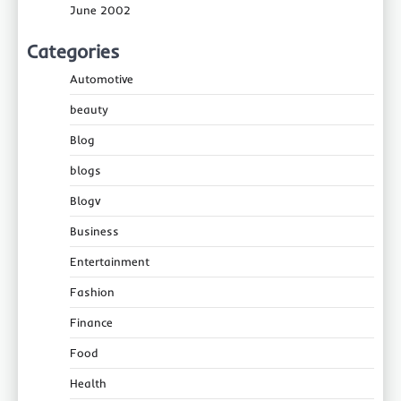
June 2002
Categories
Automotive
beauty
Blog
blogs
Blogv
Business
Entertainment
Fashion
Finance
Food
Health