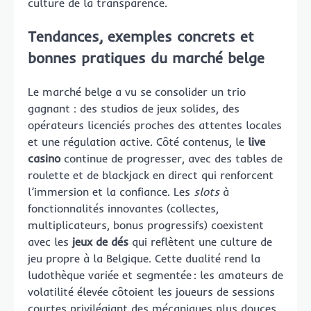
culture de la transparence.
Tendances, exemples concrets et
bonnes pratiques du marché belge
Le marché belge a vu se consolider un trio
gagnant : des studios de jeux solides, des
opérateurs licenciés proches des attentes locales
et une régulation active. Côté contenus, le
live
casino
continue de progresser, avec des tables de
roulette et de blackjack en direct qui renforcent
l’immersion et la confiance. Les
slots
à
fonctionnalités innovantes (collectes,
multiplicateurs, bonus progressifs) coexistent
avec les
jeux de dés
qui reflètent une culture de
jeu propre à la Belgique. Cette dualité rend la
ludothèque variée et segmentée : les amateurs de
volatilité élevée côtoient les joueurs de sessions
courtes privilégiant des mécaniques plus douces.