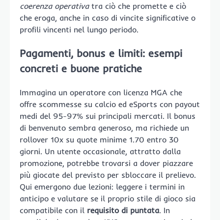
coerenza operativa
tra ciò che promette e ciò
che eroga, anche in caso di vincite significative o
profili vincenti nel lungo periodo.
Pagamenti, bonus e limiti: esempi
concreti e buone pratiche
Immagina un operatore con licenza MGA che
offre scommesse su calcio ed eSports con payout
medi del 95-97% sui principali mercati. Il bonus
di benvenuto sembra generoso, ma richiede un
rollover 10x su quote minime 1.70 entro 30
giorni. Un utente occasionale, attratto dalla
promozione, potrebbe trovarsi a dover piazzare
più giocate del previsto per sbloccare il prelievo.
Qui emergono due lezioni: leggere i termini in
anticipo e valutare se il proprio stile di gioco sia
compatibile con il
requisito di puntata
. In