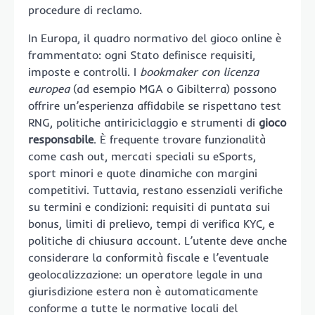
procedure di reclamo.
In Europa, il quadro normativo del gioco online è
frammentato: ogni Stato definisce requisiti,
imposte e controlli. I
bookmaker con licenza
europea
(ad esempio MGA o Gibilterra) possono
offrire un’esperienza affidabile se rispettano test
RNG, politiche antiriciclaggio e strumenti di
gioco
responsabile
. È frequente trovare funzionalità
come cash out, mercati speciali su eSports,
sport minori e quote dinamiche con margini
competitivi. Tuttavia, restano essenziali verifiche
su termini e condizioni: requisiti di puntata sui
bonus, limiti di prelievo, tempi di verifica KYC, e
politiche di chiusura account. L’utente deve anche
considerare la conformità fiscale e l’eventuale
geolocalizzazione: un operatore legale in una
giurisdizione estera non è automaticamente
conforme a tutte le normative locali del