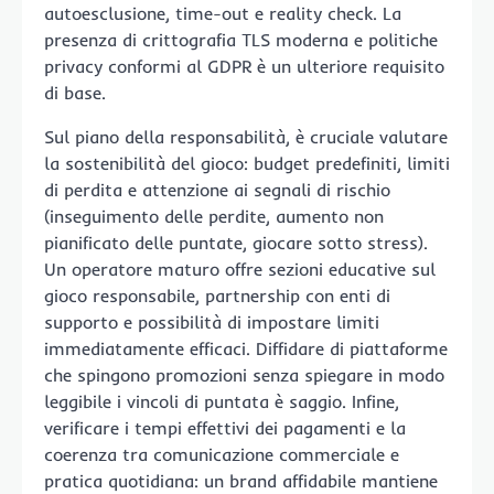
autoesclusione, time-out e reality check. La
presenza di crittografia TLS moderna e politiche
privacy conformi al GDPR è un ulteriore requisito
di base.
Sul piano della responsabilità, è cruciale valutare
la sostenibilità del gioco: budget predefiniti, limiti
di perdita e attenzione ai segnali di rischio
(inseguimento delle perdite, aumento non
pianificato delle puntate, giocare sotto stress).
Un operatore maturo offre sezioni educative sul
gioco responsabile, partnership con enti di
supporto e possibilità di impostare limiti
immediatamente efficaci. Diffidare di piattaforme
che spingono promozioni senza spiegare in modo
leggibile i vincoli di puntata è saggio. Infine,
verificare i tempi effettivi dei pagamenti e la
coerenza tra comunicazione commerciale e
pratica quotidiana: un brand affidabile mantiene