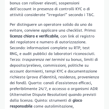
bonus con rollover elevati, sospensioni
dell’account in presenza di controlli KYC o di
attività considerate “irregolari” secondo i T&C.
Per distinguere un operatore solido da uno da
evitare, conviene applicare una checklist. Primo:
licenza chiara e verificabile
, con link al registro
del regolatore e numero di autorizzazione.
Secondo: informazioni complete su RTP, test
RNG, e audit pubblici da laboratori riconosciuti.
Terzo:
trasparenza nei termini
su bonus, limiti di
deposito/prelievo, commissioni, politiche su
account dormienti, tempi KYC e documentazione
richiesta (prova d’identità, residenza, provenienza
dei fondi). Quarto: canali d’assistenza efficaci,
preferibilmente 24/7, e accesso a organismi ADR
(Alternative Dispute Resolution) quando previsti
dalla licenza. Quinto: strumenti di
gioco
responsabile
come autolimitazione,