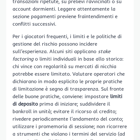
transazioni ripetute, su prelievi ravvicinati o su
account dormienti. Leggere attentamente la
sezione pagamenti previene fraintendimenti e
conflitti successivi.
Per i giocatori frequenti, i limiti e le politiche di
gestione del rischio possono incidere
sull’esperienza. Alcuni siti applicano
stake
factoring
o limiti individuali in base allo storico:
chi vince con regolarità su mercati di nicchia
potrebbe essere limitato. Valutare operatori che
dichiarano in modo esplicito le proprie pratiche
di limitazione è segno di trasparenza. Sul fronte
delle buone pratiche, conviene: impostare
limiti
di deposito
prima di iniziare; suddividere il
bankroll in unità; evitare il ricorso al credito;
rivedere periodicamente l’andamento del conto;
utilizzare i promemoria di sessione; non ricorrere
a strumenti che violano i termini del servizio (ad