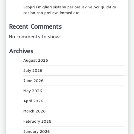
Scopri i migliori sistemi per prelievi veloci: guida ai
casino con prelievo immediato
Recent Comments
No comments to show.
Archives
August 2026
July 2026
June 2026
May 2026
April 2026
March 2026
February 2026
January 2026