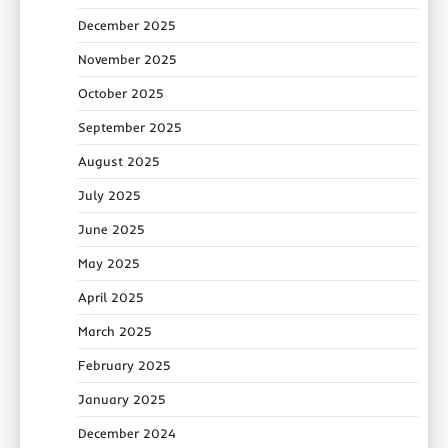
December 2025
November 2025
October 2025
September 2025
August 2025
July 2025
June 2025
May 2025
April 2025
March 2025
February 2025
January 2025
December 2024