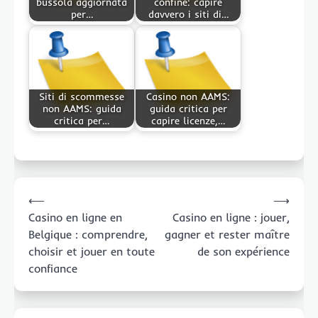
bussola aggiornata
confine: capire
per…
davvero i siti di…
Siti di scommesse
Casino non AAMS:
non AAMS: guida
guida critica per
critica per…
capire licenze,…
Post
⟵
⟶
navigation
Casino en ligne en
Casino en ligne : jouer,
Belgique : comprendre,
gagner et rester maître
choisir et jouer en toute
de son expérience
confiance