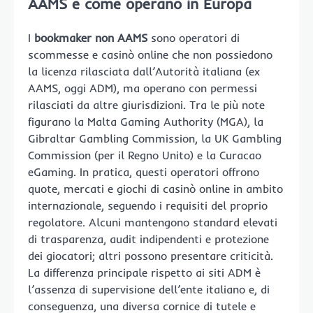
AAMS e come operano in Europa
I
bookmaker non AAMS
sono operatori di
scommesse e casinò online che non possiedono
la licenza rilasciata dall’Autorità italiana (ex
AAMS, oggi ADM), ma operano con permessi
rilasciati da altre giurisdizioni. Tra le più note
figurano la Malta Gaming Authority (MGA), la
Gibraltar Gambling Commission, la UK Gambling
Commission (per il Regno Unito) e la Curacao
eGaming. In pratica, questi operatori offrono
quote, mercati e giochi di casinò online in ambito
internazionale, seguendo i requisiti del proprio
regolatore. Alcuni mantengono standard elevati
di trasparenza, audit indipendenti e protezione
dei giocatori; altri possono presentare criticità.
La differenza principale rispetto ai siti ADM è
l’assenza di supervisione dell’ente italiano e, di
conseguenza, una diversa cornice di tutele e