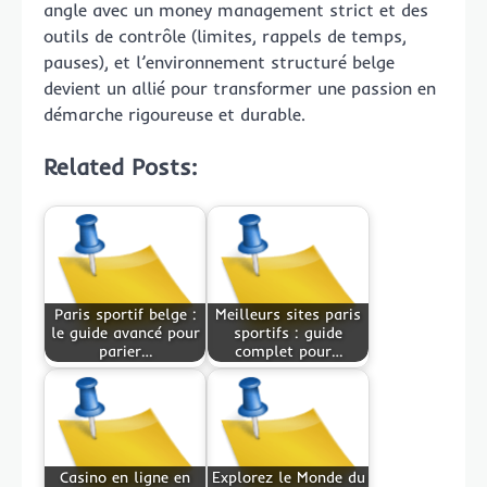
angle avec un money management strict et des
outils de contrôle (limites, rappels de temps,
pauses), et l’environnement structuré belge
devient un allié pour transformer une passion en
démarche rigoureuse et durable.
Related Posts:
Paris sportif belge :
Meilleurs sites paris
le guide avancé pour
sportifs : guide
parier…
complet pour…
Casino en ligne en
Explorez le Monde du