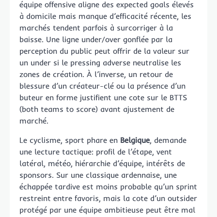
équipe offensive aligne des expected goals élevés
à domicile mais manque d’efficacité récente, les
marchés tendent parfois à surcorriger à la
baisse. Une ligne under/over gonflée par la
perception du public peut offrir de la valeur sur
un under si le pressing adverse neutralise les
zones de création. À l’inverse, un retour de
blessure d’un créateur-clé ou la présence d’un
buteur en forme justifient une cote sur le BTTS
(both teams to score) avant ajustement de
marché.
Le cyclisme, sport phare en
Belgique
, demande
une lecture tactique: profil de l’étape, vent
latéral, météo, hiérarchie d’équipe, intérêts de
sponsors. Sur une classique ardennaise, une
échappée tardive est moins probable qu’un sprint
restreint entre favoris, mais la cote d’un outsider
protégé par une équipe ambitieuse peut être mal