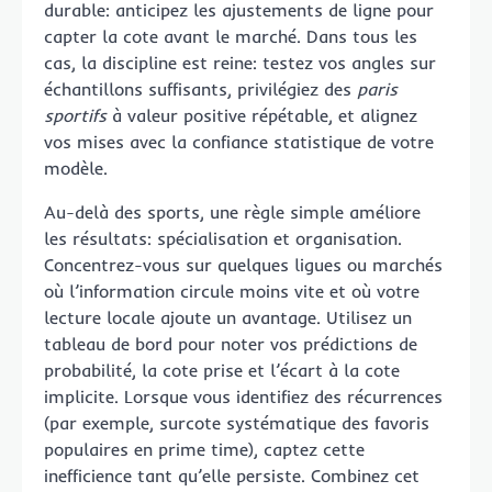
durable: anticipez les ajustements de ligne pour
capter la cote avant le marché. Dans tous les
cas, la discipline est reine: testez vos angles sur
échantillons suffisants, privilégiez des
paris
sportifs
à valeur positive répétable, et alignez
vos mises avec la confiance statistique de votre
modèle.
Au-delà des sports, une règle simple améliore
les résultats: spécialisation et organisation.
Concentrez-vous sur quelques ligues ou marchés
où l’information circule moins vite et où votre
lecture locale ajoute un avantage. Utilisez un
tableau de bord pour noter vos prédictions de
probabilité, la cote prise et l’écart à la cote
implicite. Lorsque vous identifiez des récurrences
(par exemple, surcote systématique des favoris
populaires en prime time), captez cette
inefficience tant qu’elle persiste. Combinez cet