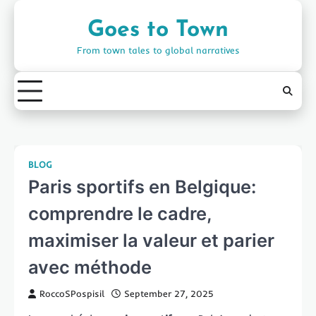
Skip
to
Goes to Town
content
From town tales to global narratives
BLOG
Paris sportifs en Belgique:
comprendre le cadre,
maximiser la valeur et parier
avec méthode
RoccoSPospisil
September 27, 2025