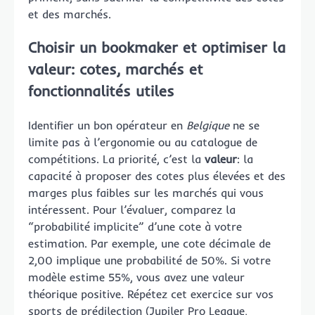
et des marchés.
Choisir un bookmaker et optimiser la
valeur: cotes, marchés et
fonctionnalités utiles
Identifier un bon opérateur en
Belgique
ne se
limite pas à l’ergonomie ou au catalogue de
compétitions. La priorité, c’est la
valeur
: la
capacité à proposer des cotes plus élevées et des
marges plus faibles sur les marchés qui vous
intéressent. Pour l’évaluer, comparez la
“probabilité implicite” d’une cote à votre
estimation. Par exemple, une cote décimale de
2,00 implique une probabilité de 50%. Si votre
modèle estime 55%, vous avez une valeur
théorique positive. Répétez cet exercice sur vos
sports de prédilection (Jupiler Pro League,