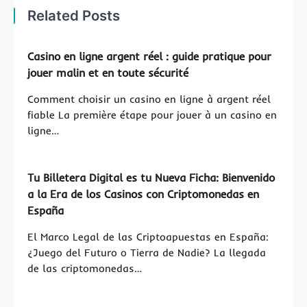
Related Posts
Casino en ligne argent réel : guide pratique pour
jouer malin et en toute sécurité
Comment choisir un casino en ligne à argent réel
fiable La première étape pour jouer à un casino en
ligne…
Tu Billetera Digital es tu Nueva Ficha: Bienvenido
a la Era de los Casinos con Criptomonedas en
España
El Marco Legal de las Criptoapuestas en España:
¿Juego del Futuro o Tierra de Nadie? La llegada
de las criptomonedas…