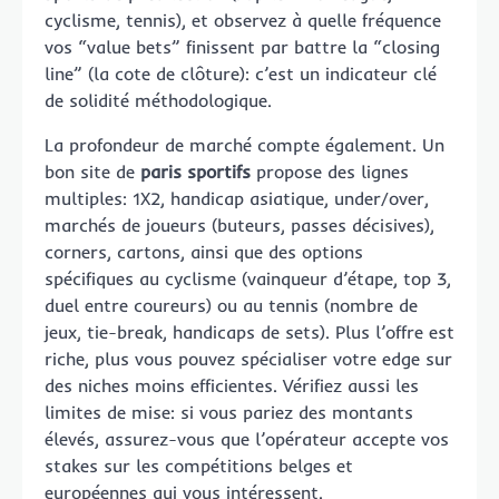
cyclisme, tennis), et observez à quelle fréquence
vos “value bets” finissent par battre la “closing
line” (la cote de clôture): c’est un indicateur clé
de solidité méthodologique.
La profondeur de marché compte également. Un
bon site de
paris sportifs
propose des lignes
multiples: 1X2, handicap asiatique, under/over,
marchés de joueurs (buteurs, passes décisives),
corners, cartons, ainsi que des options
spécifiques au cyclisme (vainqueur d’étape, top 3,
duel entre coureurs) ou au tennis (nombre de
jeux, tie-break, handicaps de sets). Plus l’offre est
riche, plus vous pouvez spécialiser votre edge sur
des niches moins efficientes. Vérifiez aussi les
limites de mise: si vous pariez des montants
élevés, assurez-vous que l’opérateur accepte vos
stakes sur les compétitions belges et
européennes qui vous intéressent.