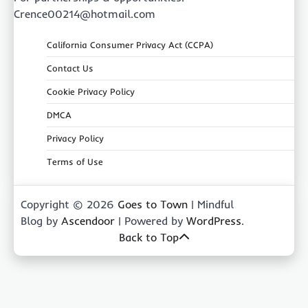
Crence00214@hotmail.com
California Consumer Privacy Act (CCPA)
Contact Us
Cookie Privacy Policy
DMCA
Privacy Policy
Terms of Use
Copyright © 2026
Goes to Town
| Mindful
Blog by
Ascendoor
| Powered by
WordPress
.
Back to Top