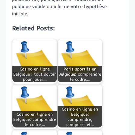
publique valide ou infirme votre hypothèse
initiale.
Related Posts:
Casino en ligne
Paris sportifs en
Belgique : tout savoir
Belgique: comprendre
pour jouer…
le cadre,…
Casino en ligne en
Casino en ligne en
Belgique:
Belgique: comprendre
comprendre,
le cadre,…
comparer et…