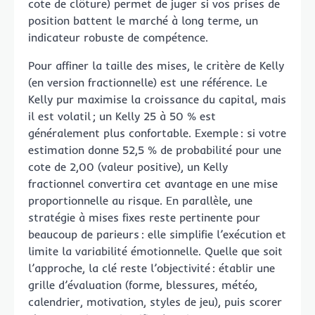
cote de clôture) permet de juger si vos prises de
position battent le marché à long terme, un
indicateur robuste de compétence.
Pour affiner la taille des mises, le critère de Kelly
(en version fractionnelle) est une référence. Le
Kelly pur maximise la croissance du capital, mais
il est volatil ; un Kelly 25 à 50 % est
généralement plus confortable. Exemple : si votre
estimation donne 52,5 % de probabilité pour une
cote de 2,00 (valeur positive), un Kelly
fractionnel convertira cet avantage en une mise
proportionnelle au risque. En parallèle, une
stratégie à mises fixes reste pertinente pour
beaucoup de parieurs : elle simplifie l’exécution et
limite la variabilité émotionnelle. Quelle que soit
l’approche, la clé reste l’objectivité : établir une
grille d’évaluation (forme, blessures, météo,
calendrier, motivation, styles de jeu), puis scorer