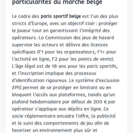
particularités du marché belge
Le cadre des
paris sportif belge
est l’un des plus
stricts d’Europe, avec un objectif clair : protéger
le joueur tout en garantissant l’intégrité des
opérateurs. La Commission des jeux de hasard
supervise les acteurs et délivre des licences
spécifiques (F1 pour les organisateurs, F1+ pour
l’activité en ligne, F2 pour les points de vente).
L’âge légal est de 18 ans pour les paris sportifs,
et l’inscription implique des processus
d’identification rigoureux. Le système d’exclusion
EPIS
permet de se protéger en limitant ou en
bloquant l’accès aux plateformes, tandis qu’un
plafond hebdomadaire par défaut de 200 € par
opérateur s’applique aux dépôts en ligne. Ce
socle réglementaire encadre l’offre, la publicité
et le suivi des comportements de jeu afin de
favoriser un environnement plus sûr et