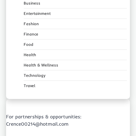
Business
Entertainment
Fashion
Finance
Food
Health
Health & Wellness
Technology
Travel
For partnerships & opportunities:
Crence00214@hotmail.com