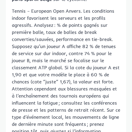
Tennis – European Open Anvers. Les conditions
indoor favorisent les serveurs et les profils
agressifs. Analysez : % de points gagnés sur
première balle, taux de balles de break
converties/sauvées, performance en tie-break.
Supposez qu’un joueur A affiche 82 % de tenues
de service sur dur indoor, contre 74 % pour le
joueur B, mais le marché se focalise sur le
classement ATP global. Si la cote du joueur A est
1,90 et que votre modèle le place à 60 % de
chances (cote “juste” 1,67), la valeur est forte.
Attention cependant aux blessures masquées et
à l’enchaînement des tournois européens qui
influencent la fatigue ; consultez les conférences
de presse et les patterns de retrait récent. Sur ce
type d’événement local, les mouvements de ligne
de dernière minute sont fréquents ; prenez
position tôt, puis ajustez si l’information