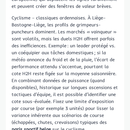
et peuvent créer des fenêtres de valeur brèves.
Cyclisme – classiques ardennaises. À Liège–
Bastogne–Liège, les profils de grimpeurs-
puncheurs dominent. Les marchés « vainqueur »
sont volatils, mais les duels H2H offrent parfois
des inefficiences. Exemple : un leader protégé vs.
un coéquipier aux tâches domestiques ; si la
météo annonce du froid et de la pluie, l’écart de
performance attendu s’accentue, pourtant la
cote H2H reste figée sur la moyenne saisonnière.
En combinant données de puissance (quand
disponibles), historique sur longues ascensions et
tactiques d’équipe, il est possible d’identifier une
cote sous-évaluée. Fixez une limite d’exposition
par course (par exemple 3 unités) pour lisser la
variance inhérente aux scénarios de course
(échappées, chutes, crevaisons) typiques des
paris sportif belge
sur le cyclisme.