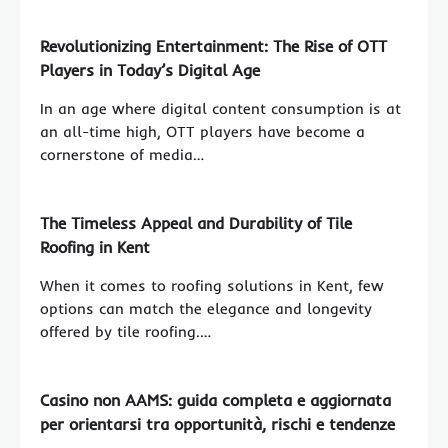
Revolutionizing Entertainment: The Rise of OTT
Players in Today’s Digital Age
In an age where digital content consumption is at
an all-time high, OTT players have become a
cornerstone of media…
The Timeless Appeal and Durability of Tile
Roofing in Kent
When it comes to roofing solutions in Kent, few
options can match the elegance and longevity
offered by tile roofing.…
Casino non AAMS: guida completa e aggiornata
per orientarsi tra opportunità, rischi e tendenze