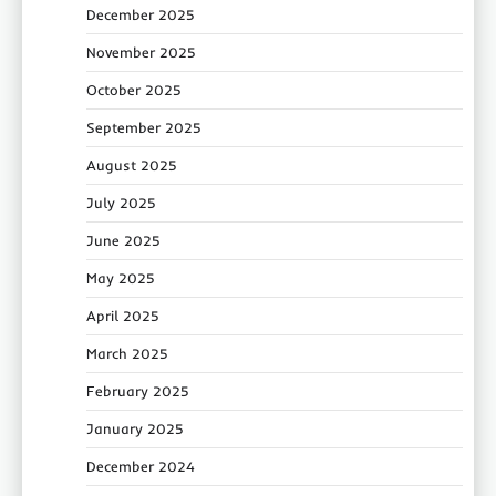
December 2025
November 2025
October 2025
September 2025
August 2025
July 2025
June 2025
May 2025
April 2025
March 2025
February 2025
January 2025
December 2024