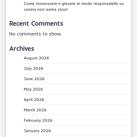
Come riconoscere e giocare in modo responsabile su
casino non aams sicuri
Recent Comments
No comments to show.
Archives
August 2026
July 2026
June 2026
May 2026
April 2026
March 2026
February 2026
January 2026