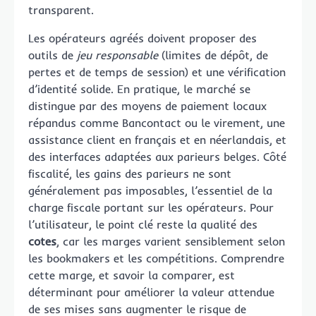
transparent.
Les opérateurs agréés doivent proposer des
outils de
jeu responsable
(limites de dépôt, de
pertes et de temps de session) et une vérification
d’identité solide. En pratique, le marché se
distingue par des moyens de paiement locaux
répandus comme Bancontact ou le virement, une
assistance client en français et en néerlandais, et
des interfaces adaptées aux parieurs belges. Côté
fiscalité, les gains des parieurs ne sont
généralement pas imposables, l’essentiel de la
charge fiscale portant sur les opérateurs. Pour
l’utilisateur, le point clé reste la qualité des
cotes
, car les marges varient sensiblement selon
les bookmakers et les compétitions. Comprendre
cette marge, et savoir la comparer, est
déterminant pour améliorer la valeur attendue
de ses mises sans augmenter le risque de