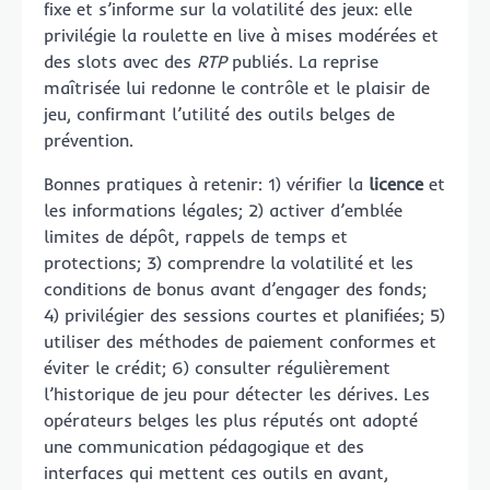
fixe et s’informe sur la volatilité des jeux: elle
privilégie la roulette en live à mises modérées et
des slots avec des
RTP
publiés. La reprise
maîtrisée lui redonne le contrôle et le plaisir de
jeu, confirmant l’utilité des outils belges de
prévention.
Bonnes pratiques à retenir: 1) vérifier la
licence
et
les informations légales; 2) activer d’emblée
limites de dépôt, rappels de temps et
protections; 3) comprendre la volatilité et les
conditions de bonus avant d’engager des fonds;
4) privilégier des sessions courtes et planifiées; 5)
utiliser des méthodes de paiement conformes et
éviter le crédit; 6) consulter régulièrement
l’historique de jeu pour détecter les dérives. Les
opérateurs belges les plus réputés ont adopté
une communication pédagogique et des
interfaces qui mettent ces outils en avant,