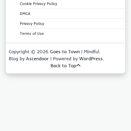
Cookie Privacy Policy
DMCA
Privacy Policy
Terms of Use
Copyright © 2026
Goes to Town
| Mindful
Blog by
Ascendoor
| Powered by
WordPress
.
Back to Top