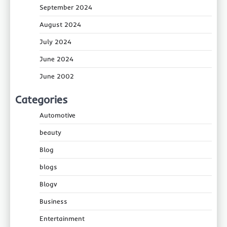
September 2024
August 2024
July 2024
June 2024
June 2002
Categories
Automotive
beauty
Blog
blogs
Blogv
Business
Entertainment