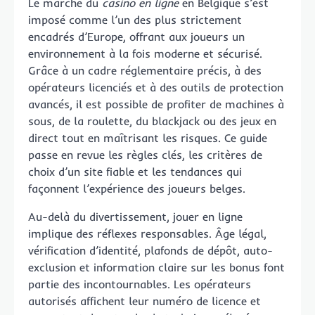
Le marché du
casino en ligne
en Belgique s’est
imposé comme l’un des plus strictement
encadrés d’Europe, offrant aux joueurs un
environnement à la fois moderne et sécurisé.
Grâce à un cadre réglementaire précis, à des
opérateurs licenciés et à des outils de protection
avancés, il est possible de profiter de machines à
sous, de la roulette, du blackjack ou des jeux en
direct tout en maîtrisant les risques. Ce guide
passe en revue les règles clés, les critères de
choix d’un site fiable et les tendances qui
façonnent l’expérience des joueurs belges.
Au-delà du divertissement, jouer en ligne
implique des réflexes responsables. Âge légal,
vérification d’identité, plafonds de dépôt, auto-
exclusion et information claire sur les bonus font
partie des incontournables. Les opérateurs
autorisés affichent leur numéro de licence et