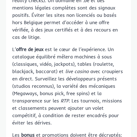
reality checks). Un domaine en .be et des
mentions légales complètes sont des signaux
positifs. Éviter les sites non licenciés ou basés
hors Belgique permet d’accéder à une offre
vérifiée, à des jeux certifiés et à des recours en
cas de litige.
L’
offre de jeux
est le cœur de l’expérience. Un
catalogue équilibré mêlera machines à sous
(classiques, vidéo, jackpots), tables (roulette,
blackjack, baccarat) et
live casino
avec croupiers
en direct. Surveillez les développeurs présents
(studios reconnus), la variété des mécaniques
(Megaways, bonus pick, free spins) et la
transparence sur les
RTP
. Les tournois, missions
et classements peuvent ajouter un volet
compétitif, à condition de rester encadrés pour
éviter les dérives.
Les
bonus
et promotions doivent être décryptés: