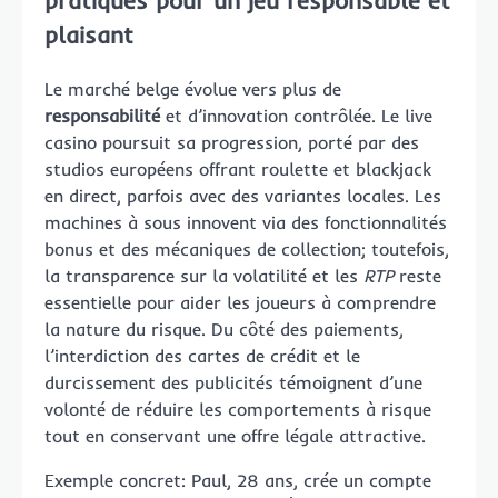
plaisant
Le marché belge évolue vers plus de
responsabilité
et d’innovation contrôlée. Le live
casino poursuit sa progression, porté par des
studios européens offrant roulette et blackjack
en direct, parfois avec des variantes locales. Les
machines à sous innovent via des fonctionnalités
bonus et des mécaniques de collection; toutefois,
la transparence sur la volatilité et les
RTP
reste
essentielle pour aider les joueurs à comprendre
la nature du risque. Du côté des paiements,
l’interdiction des cartes de crédit et le
durcissement des publicités témoignent d’une
volonté de réduire les comportements à risque
tout en conservant une offre légale attractive.
Exemple concret: Paul, 28 ans, crée un compte