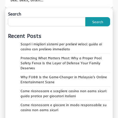
Search
Search
Recent Posts
Scopri i migliori sistemi per prelievi veloci: guida ai
casino con prelievo immediato
Protecting What Matters Most: Why a Proper Pool
Safety Fence Is the Layer of Defense Your Family
Deserves
Why FU88 Is the Game‑Changer in Malaysia’s Online
Entertainment Scene
Come riconoscere e scegliere casino non aams sicuri:
guida pratica per giocatori italiani
Come riconoscere e giocare in modo responsabile su
casino non aams sicuri