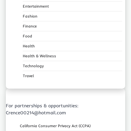
Entertainment
Fashion
Finance
Food
Health
Health & Wellness
Technology
Travel
For partnerships & opportunities:
Crence00214@hotmail.com
California Consumer Privacy Act (CCPA)