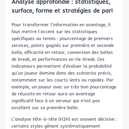
Analyse approfondie : statistiques,
surface, forme et stratégies de pari
Pour transformer l'information en avantage, il
faut mettre l'accent sur les statistiques
spécifiques au tennis : pourcentage de premiers
services, points gagnés sur première et seconde
balle, efficacité en retour, conversion des balles
de break, et performances en tie-break. Ces
indicateurs permettent d'évaluer la probabilité
qu'un joueur domine dans des scénarios précis,
notamment sur les courts lents ou rapides. Par
exemple, un joueur avec un très bon pourcentage
de réussite en retour aura un avantage
significatif face à un serveur qui n'est pas
excellent sur sa première balle.
L'analyse tête-à-tête (H2H) est souvent décisive :
certains styles gênent systématiquement