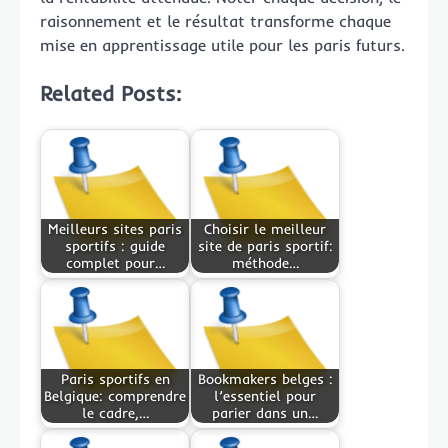
raisonnement et le résultat transforme chaque
mise en apprentissage utile pour les paris futurs.
Related Posts:
Meilleurs sites paris
Choisir le meilleur
sportifs : guide
site de paris sportif:
complet pour…
méthode…
Paris sportifs en
Bookmakers belges :
Belgique: comprendre
l’essentiel pour
le cadre,…
parier dans un…