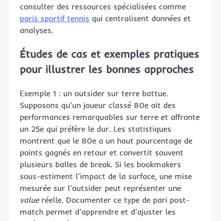
consulter des ressources spécialisées comme
paris sportif tennis
qui centralisent données et
analyses.
Études de cas et exemples pratiques
pour illustrer les bonnes approches
Exemple 1 : un outsider sur terre battue.
Supposons qu'un joueur classé 80e ait des
performances remarquables sur terre et affronte
un 25e qui préfère le dur. Les statistiques
montrent que le 80e a un haut pourcentage de
points gagnés en retour et convertit souvent
plusieurs balles de break. Si les bookmakers
sous-estiment l'impact de la surface, une mise
mesurée sur l'outsider peut représenter une
value
réelle. Documenter ce type de pari post-
match permet d'apprendre et d'ajuster les