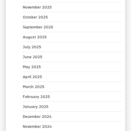
November 2025
October 2025
September 2025
August 2025
July 2025
June 2025
May 2025
April 2025
March 2025
February 2025
January 2025
December 2024
November 2024