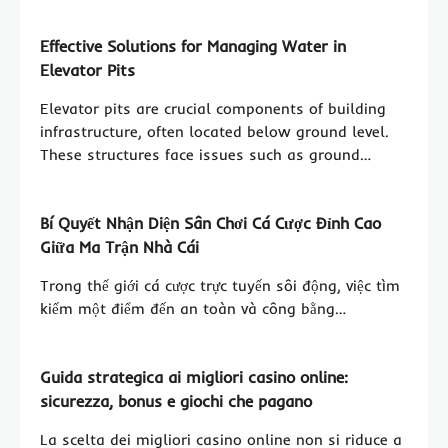
Effective Solutions for Managing Water in
Elevator Pits
Elevator pits are crucial components of building
infrastructure, often located below ground level.
These structures face issues such as ground…
Bí Quyết Nhận Diện Sân Chơi Cá Cược Đỉnh Cao
Giữa Ma Trận Nhà Cái
Trong thế giới cá cược trực tuyến sôi động, việc tìm
kiếm một điểm đến an toàn và công bằng…
Guida strategica ai migliori casino online:
sicurezza, bonus e giochi che pagano
La scelta dei migliori casino online non si riduce a