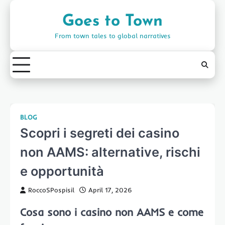
Skip
to
Goes to Town
content
From town tales to global narratives
BLOG
Scopri i segreti dei casino
non AAMS: alternative, rischi
e opportunità
RoccoSPospisil
April 17, 2026
Cosa sono i
casino non AAMS
e come