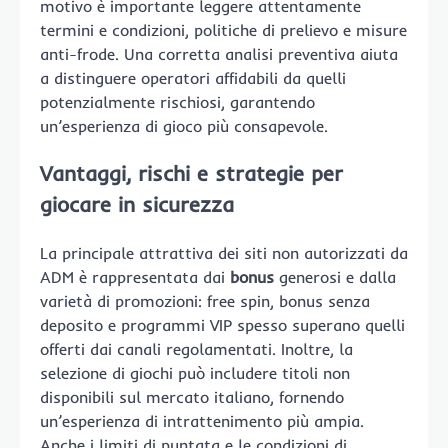
motivo è importante leggere attentamente
termini e condizioni, politiche di prelievo e misure
anti-frode. Una corretta analisi preventiva aiuta
a distinguere operatori affidabili da quelli
potenzialmente rischiosi, garantendo
un’esperienza di gioco più consapevole.
Vantaggi, rischi e strategie per
giocare in sicurezza
La principale attrattiva dei siti non autorizzati da
ADM è rappresentata dai
bonus
generosi e dalla
varietà di promozioni: free spin, bonus senza
deposito e programmi VIP spesso superano quelli
offerti dai canali regolamentati. Inoltre, la
selezione di giochi può includere titoli non
disponibili sul mercato italiano, fornendo
un’esperienza di intrattenimento più ampia.
Anche i limiti di puntata e le condizioni di