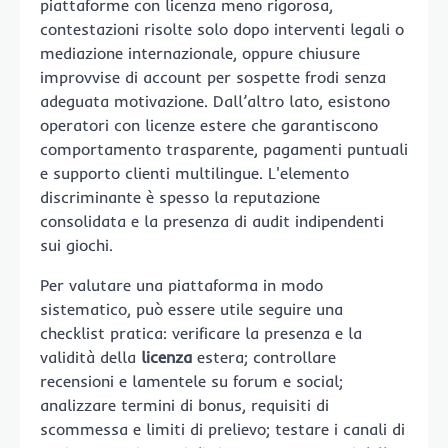
piattaforme con licenza meno rigorosa,
contestazioni risolte solo dopo interventi legali o
mediazione internazionale, oppure chiusure
improvvise di account per sospette frodi senza
adeguata motivazione. Dall’altro lato, esistono
operatori con licenze estere che garantiscono
comportamento trasparente, pagamenti puntuali
e supporto clienti multilingue. L'elemento
discriminante è spesso la reputazione
consolidata e la presenza di audit indipendenti
sui giochi.
Per valutare una piattaforma in modo
sistematico, può essere utile seguire una
checklist pratica: verificare la presenza e la
validità della
licenza
estera; controllare
recensioni e lamentele su forum e social;
analizzare termini di bonus, requisiti di
scommessa e limiti di prelievo; testare i canali di