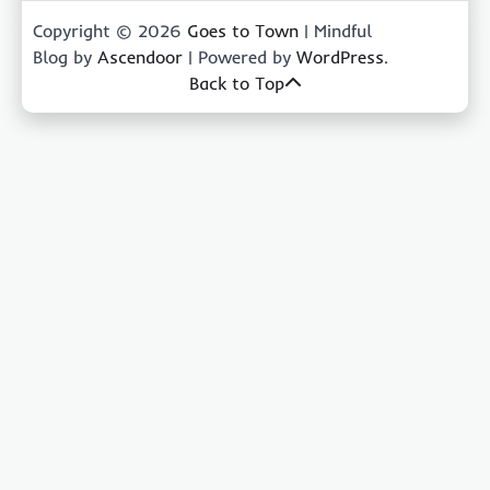
Copyright © 2026
Goes to Town
| Mindful
Blog by
Ascendoor
| Powered by
WordPress
.
Back to Top