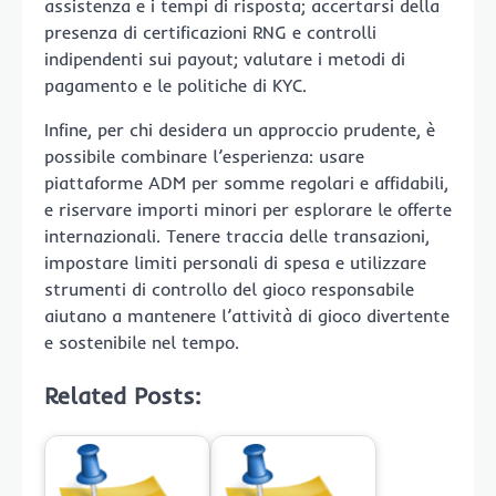
assistenza e i tempi di risposta; accertarsi della
presenza di certificazioni RNG e controlli
indipendenti sui payout; valutare i metodi di
pagamento e le politiche di KYC.
Infine, per chi desidera un approccio prudente, è
possibile combinare l’esperienza: usare
piattaforme ADM per somme regolari e affidabili,
e riservare importi minori per esplorare le offerte
internazionali. Tenere traccia delle transazioni,
impostare limiti personali di spesa e utilizzare
strumenti di controllo del gioco responsabile
aiutano a mantenere l’attività di gioco divertente
e sostenibile nel tempo.
Related Posts: