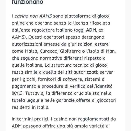
funzionano
I
casino non AAMS
sono piattaforme di gioco
online che operano senza la licenza rilasciata
dall'ente regolatore italiano (oggi
ADM
, ex
AAMS). Questi operatori spesso detengono
autorizzazioni emesse da giurisdizioni estere
come Malta, Curacao, Gibilterra o l'Isola di Man,
che seguono normative differenti rispetto a
quelle italiane. La struttura tecnica di gioco
resta simile a quella dei siti autorizzati: server
per i giochi, fornitori di software, sistemi di
pagamento e procedure di verifica dell'identità
(KYC). Tuttavia, la differenza cruciale sta nella
tutela legale e nelle garanzie offerte ai giocatori
residenti in Italia.
In termini pratici, i casino non regolamentati da
ADM possono offrire una più ampia varietà di