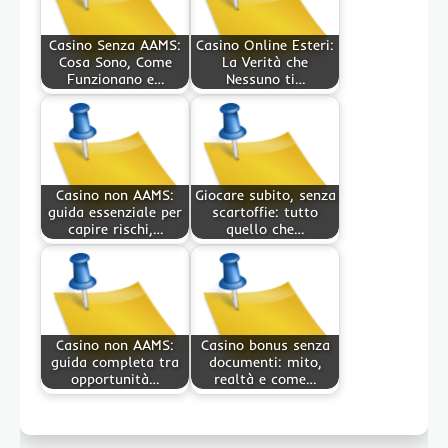
Casino Senza AAMS:
Casino Online Esteri:
Cosa Sono, Come
La Verità che
Funzionano e…
Nessuno ti…
Casino non AAMS:
Giocare subito, senza
guida essenziale per
scartoffie: tutto
capire rischi,…
quello che…
Casino non AAMS:
Casino bonus senza
guida completa tra
documenti: mito,
opportunità…
realtà e come…