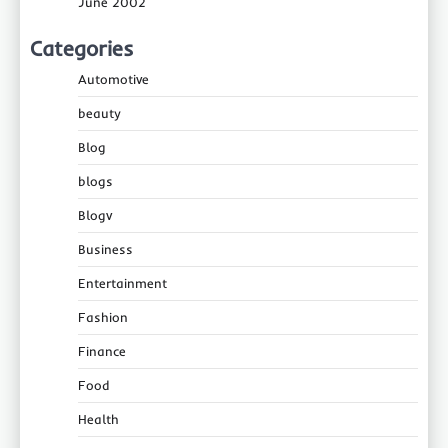
June 2002
Categories
Automotive
beauty
Blog
blogs
Blogv
Business
Entertainment
Fashion
Finance
Food
Health