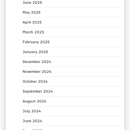
June 2025
May 2025
April 2025
March 2025
February 2025
January 2025
December 2024
November 2024
October 2024
September 2024
August 2024
July 2024
June 2024