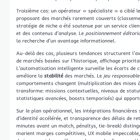
Troisième cas: un opérateur « spécialiste » a ciblé le
proposant des marchés rarement couverts (classement
stratégie de niche a été soutenue par un service clien
et des contenus d’analyse. Le
positionnement éditoria
la recherche d’un avantage informationnel.
Au-delà des cas, plusieurs tendances structurent l’av
de marchés basées sur l’historique, affichage priorita
L’automatisation intelligente surveille les écarts de c
améliore la
stabilité
des marchés. Le
jeu responsable
comportements changent (multiplication des mises à f
transforme: missions contextuelles, niveaux de stat
statistiques avancées, boosts temporisés) qui apport
Sur le plan opérationnel, les intégrations financières 
d’identité accélérée, et transparence des délais de re
minutes avant un match, pénaltys, tie-break) disting
marient marges compétitives, UX mobile impeccable, 