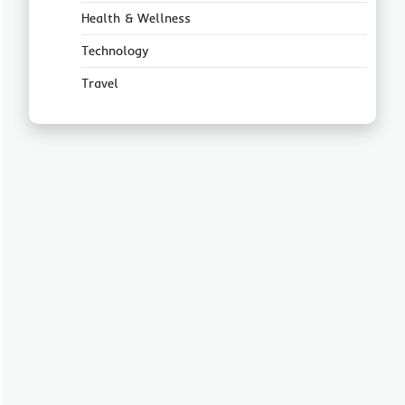
Health & Wellness
Technology
Travel