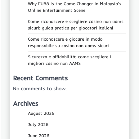
Why FU88 Is the Game‑Changer in Malaysia’s
Online Entertainment Scene
Come riconoscere e scegliere casino non aams
sicuri: guida pratica per giocatori italiani
Come riconoscere e giocare in modo
responsabile su casino non aams sicuri
Sicurezza e affidabilità: come scegliere i
migliori casino non AAMS
Recent Comments
No comments to show.
Archives
August 2026
July 2026
June 2026