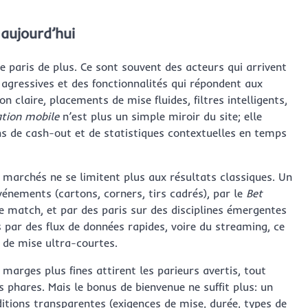
aujourd’hui
e paris de plus. Ce sont souvent des acteurs qui arrivent
s agressives et des fonctionnalités qui répondent aux
on claire, placements de mise fluides, filtres intelligents,
ation mobile
n’est plus un simple miroir du site; elle
ons de cash-out et de statistiques contextuelles en temps
s marchés ne se limitent plus aux résultats classiques. Un
énements (cartons, corners, tirs cadrés), par le
Bet
 match, et par des paris sur des disciplines émergentes
par des flux de données rapides, voire du streaming, ce
s de mise ultra-courtes.
s marges plus fines attirent les parieurs avertis, tout
 phares. Mais le bonus de bienvenue ne suffit plus: un
ditions transparentes (exigences de mise, durée, types de