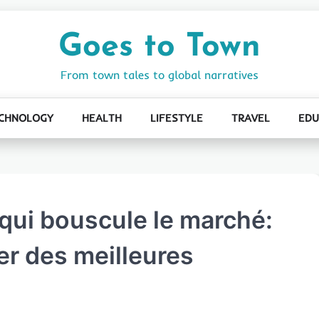
Goes to Town
From town tales to global narratives
CHNOLOGY
HEALTH
LIFESTYLE
TRAVEL
EDU
ui bouscule le marché:
ter des meilleures