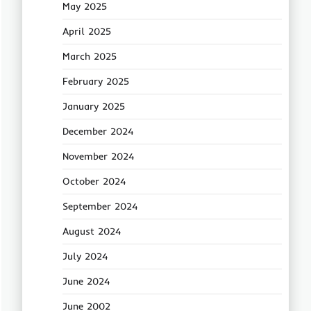
May 2025
April 2025
March 2025
February 2025
January 2025
December 2024
November 2024
October 2024
September 2024
August 2024
July 2024
June 2024
June 2002