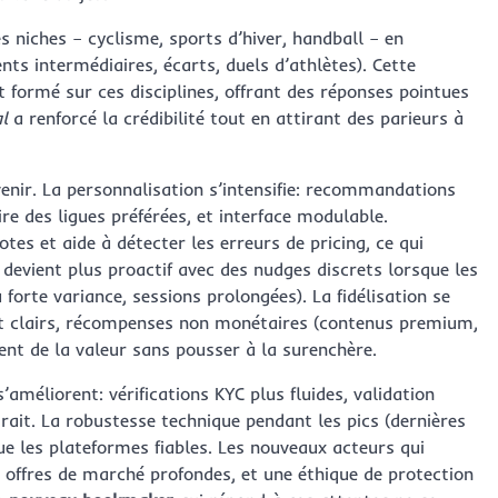
s niches – cyclisme, sports d’hiver, handball – en
s intermédiaires, écarts, duels d’athlètes). Cette
t formé sur ces disciplines, offrant des réponses pointues
l
a renforcé la crédibilité tout en attirant des parieurs à
enir. La personnalisation s’intensifie: recommandations
ire des ligues préférées, et interface modulable.
otes et aide à détecter les erreurs de pricing, ce qui
devient plus proactif avec des nudges discrets lorsque les
orte variance, sessions prolongées). La fidélisation se
ut clairs, récompenses non monétaires (contenus premium,
ent de la valeur sans pousser à la surenchère.
s’améliorent: vérifications KYC plus fluides, validation
trait. La robustesse technique pendant les pics (dernières
ue les plateformes fiables. Les nouveaux acteurs qui
offres de marché profondes, et une éthique de protection