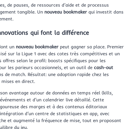
rtes, de pauses, de ressources d’aide et de processus
gagement tangible. Un
nouveau bookmaker
qui investit dans
lement.
novations qui font la différence
 dont un
nouveau bookmaker
peut gagner sa place. Premier
é sur la Ligue 1 avec des cotes très compétitives et un
offres selon le profil: boosts spécifiques pour les
ur les parieurs occasionnels, et un outil de
cash-out
ns de match. Résultat: une adoption rapide chez les
 mises en direct.
 son avantage autour de données en temps réel (kills,
énements et d’un calendrier live détaillé. Cette
goureuse des marges et à des contenus éditoriaux
ntégration d’un centre de statistiques en app, avec
rche et augmenté la fréquence de mise, tout en proposant
ilibre du jeu.