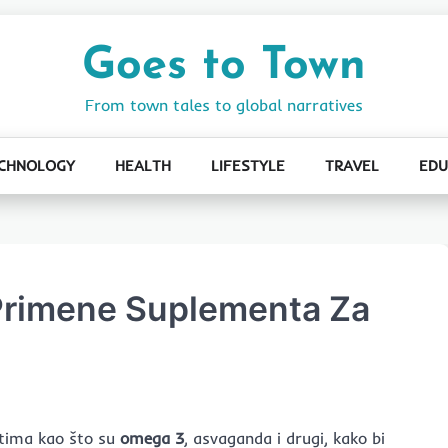
Goes to Town
From town tales to global narratives
CHNOLOGY
HEALTH
LIFESTYLE
TRAVEL
EDU
 Primene Suplementa Za
ntima kao što su
omega 3
, asvaganda i drugi, kako bi