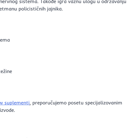
i nervnog sistema. Takođe igra važnu ulogu u održavanju
tmanu policističnih jajnika.
stema
težine
w suplementi
, preporučujemo posetu specijalizovanim
izvode.