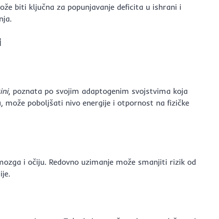
že biti ključna za popunjavanje deficita u ishrani i
nja.
i
ini
, poznata po svojim adaptogenim svojstvima koja
može poboljšati nivo energije i otpornost na fizičke
mozga i očiju. Redovno uzimanje može smanjiti rizik od
je.