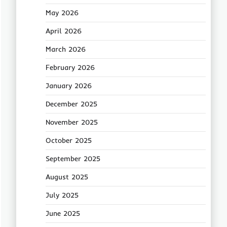
May 2026
April 2026
March 2026
February 2026
January 2026
December 2025
November 2025
October 2025
September 2025
August 2025
July 2025
June 2025