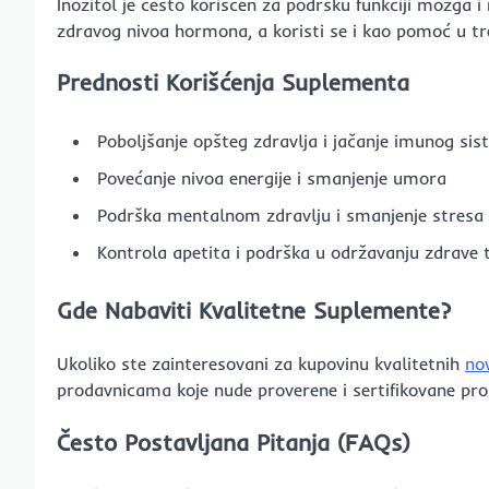
Inozitol je često korišćen za podršku funkciji mozga 
zdravog nivoa hormona, a koristi se i kao pomoć u tre
Prednosti Korišćenja Suplementa
Poboljšanje opšteg zdravlja i jačanje imunog si
Povećanje nivoa energije i smanjenje umora
Podrška mentalnom zdravlju i smanjenje stresa
Kontrola apetita i podrška u održavanju zdrave 
Gde Nabaviti Kvalitetne Suplemente?
Ukoliko ste zainteresovani za kupovinu kvalitetnih
no
prodavnicama koje nude proverene i sertifikovane pro
Često Postavljana Pitanja (FAQs)