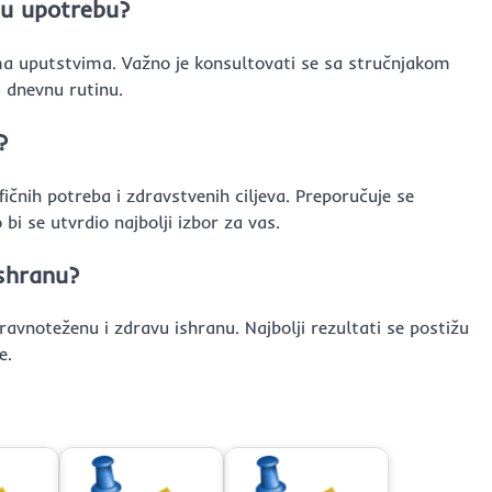
nu upotrebu?
ma uputstvima. Važno je konsultovati se sa stručnjakom
u dnevnu rutinu.
?
ičnih potreba i zdravstvenih ciljeva. Preporučuje se
bi se utvrdio najbolji izbor za vas.
shranu?
ravnoteženu i zdravu ishranu. Najbolji rezultati se postižu
e.