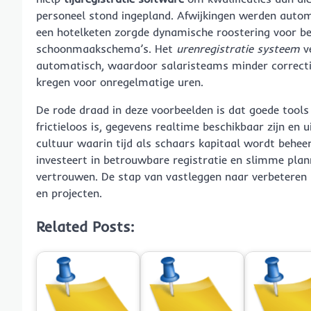
personeel stond ingepland. Afwijkingen werden automa
een hotelketen zorgde dynamische roostering voor b
schoonmaakschema’s. Het
urenregistratie systeem
ve
automatisch, waardoor salaristeams minder correcti
kregen voor onregelmatige uren.
De rode draad in deze voorbeelden is dat goede tool
frictieloos is, gegevens realtime beschikbaar zijn en
cultuur waarin tijd als schaars kapitaal wordt beheer
investeert in betrouwbare registratie en slimme pla
vertrouwen. De stap van vastleggen naar verbeteren b
en projecten.
Related Posts: