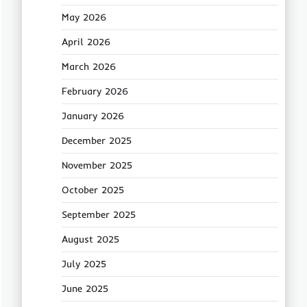
May 2026
April 2026
March 2026
February 2026
January 2026
December 2025
November 2025
October 2025
September 2025
August 2025
July 2025
June 2025