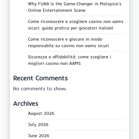
Why FU88 Is the Game‑Changer in Malaysia’s
Online Entertainment Scene
Come riconoscere e scegliere casino non aams
sicuri: guida pratica per giocatori italiani
Come riconoscere e giocare in modo
responsabile su casino non aams sicuri
Sicurezza e affidabilità: come scegliere i
migliori casino non AAMS
Recent Comments
No comments to show.
Archives
August 2026
July 2026
June 2026