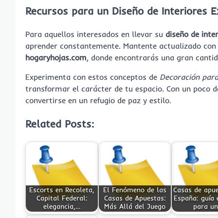
Recursos para un Diseño de Interiores E
Para aquellos interesados en llevar su
diseño de inte
aprender constantemente. Mantente actualizado con l
hogaryhojas.com
, donde encontrarás una gran canti
Experimenta con estos conceptos de
Decoración para
transformar el carácter de tu espacio. Con un poco de
convertirse en un refugio de paz y estilo.
Related Posts:
Escorts en Recoleta,
El Fenómeno de las
Casas de apu
Capital Federal:
Casas de Apuestas:
España: guía 
elegancia,…
Más Allá del Juego
para u