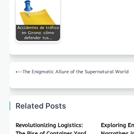
Accidentes de tráfico
en Girona: cómo
defender tus…
Post
⟵
The Enigmatic Allure of the Supernatural World
navigation
Related Posts
Revolutionizing Logistics:
Exploring E
The Rise of Container Yard
Narratives i