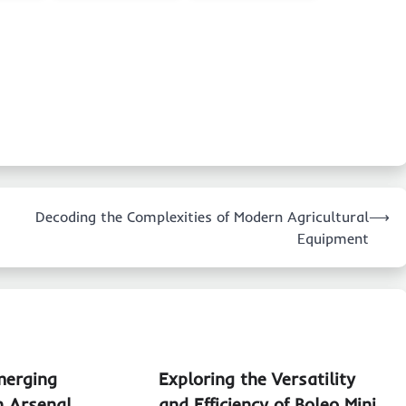
Decoding the Complexities of Modern Agricultural
⟶
Equipment
merging
Exploring the Versatility
n Arsenal
and Efficiency of Boleo Mini