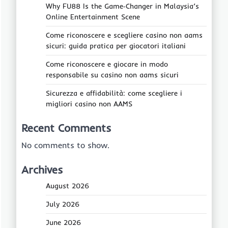
Why FU88 Is the Game‑Changer in Malaysia’s
Online Entertainment Scene
Come riconoscere e scegliere casino non aams
sicuri: guida pratica per giocatori italiani
Come riconoscere e giocare in modo
responsabile su casino non aams sicuri
Sicurezza e affidabilità: come scegliere i
migliori casino non AAMS
Recent Comments
No comments to show.
Archives
August 2026
July 2026
June 2026