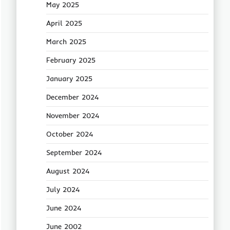
May 2025
April 2025
March 2025
February 2025
January 2025
December 2024
November 2024
October 2024
September 2024
August 2024
July 2024
June 2024
June 2002