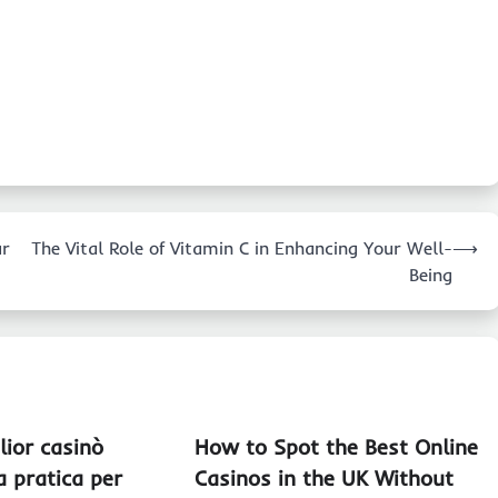
ur
The Vital Role of Vitamin C in Enhancing Your Well-
⟶
Being
lior casinò
How to Spot the Best Online
a pratica per
Casinos in the UK Without