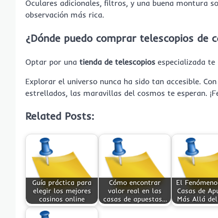
Oculares adicionales, filtros, y una buena montura s
observación más rica.
¿Dónde puedo comprar telescopios de c
Optar por una
tienda de telescopios
especializada te
Explorar el universo nunca ha sido tan accesible. Con 
estrellados, las maravillas del cosmos te esperan. ¡F
Related Posts:
Guía práctica para
Cómo encontrar
El Fenómeno
elegir los mejores
valor real en las
Casas de Ap
casinos online
casas de apuestas…
Más Allá del