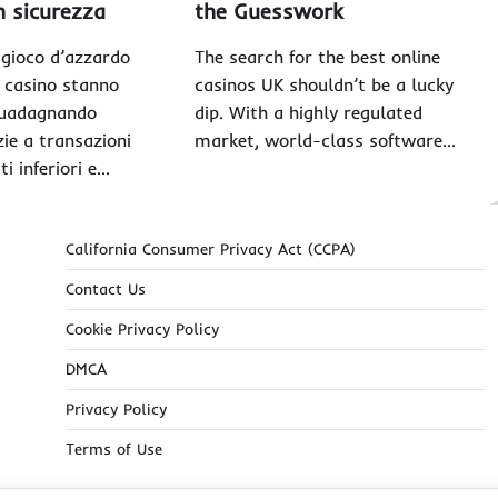
n sicurezza
the Guesswork
gioco d’azzardo
The search for the best online
o casino stanno
casinos UK shouldn’t be a lucky
guadagnando
dip. With a highly regulated
zie a transazioni
market, world-class software…
ti inferiori e…
California Consumer Privacy Act (CCPA)
Contact Us
Cookie Privacy Policy
DMCA
Privacy Policy
Terms of Use