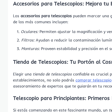
Accesorios para Telescopios: Mejora tu 
Los
accesorios para telescopios
pueden marcar una gr
de los más comunes incluyen:
Oculares:
Permiten ajustar la magnificación y ver
Filtros:
Ayudan a reducir la contaminación lumínic
Monturas:
Proveen estabilidad y precisión en el 
Tienda de Telescopios: Tu Portón al Co
Elegir una
tienda de telescopios
confiable es crucial 
establecimientos, no solo podrás
comprar telescopio
asesoramiento de expertos que te guiarán en tu reco
Telescopio para Principiantes: Primeros
Si estás comenzando en este fascinante mundo, un
t