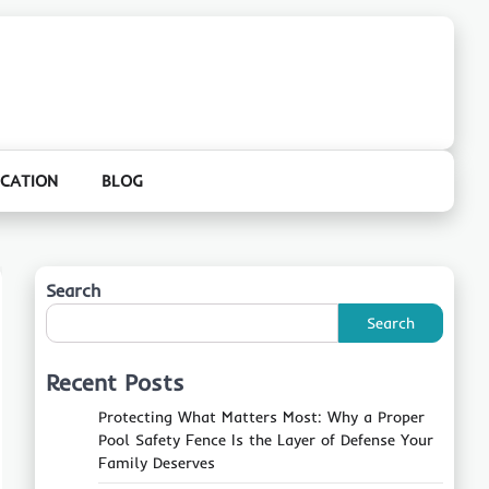
CATION
BLOG
Search
Search
Recent Posts
Protecting What Matters Most: Why a Proper
Pool Safety Fence Is the Layer of Defense Your
Family Deserves