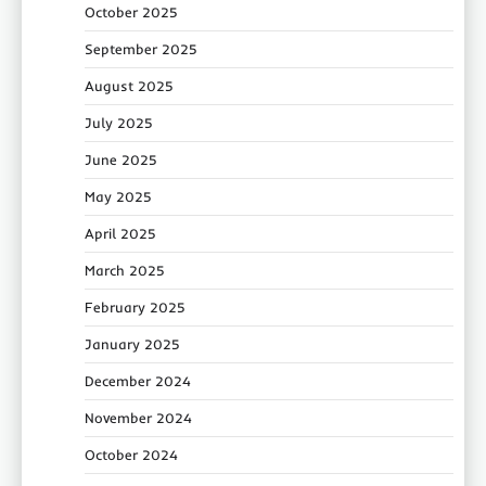
October 2025
September 2025
August 2025
July 2025
June 2025
May 2025
April 2025
March 2025
February 2025
January 2025
December 2024
November 2024
October 2024