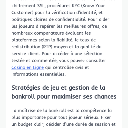
chiffrement SSL, procédures KYC (Know Your
Customer) pour la vérification d'identité, et
politiques claires de confidentialité. Pour aider
les joueurs à repérer les meilleures offres, de
nombreux comparateurs évaluent les
plateformes selon la fiabilité, le taux de
redistribution (RTP) moyen et la qualité du
service client. Pour accéder à une sélection
testée et commentée, vous pouvez consulter
Casino en Ligne
qui centralise avis et
informations essentielles.
Stratégies de jeu et gestion de la
bankroll pour maximiser ses chances
La maîtrise de la bankroll est la compétence la
plus importante pour tout joueur sérieux. Fixer
un budget clair, décider d'une durée de session et