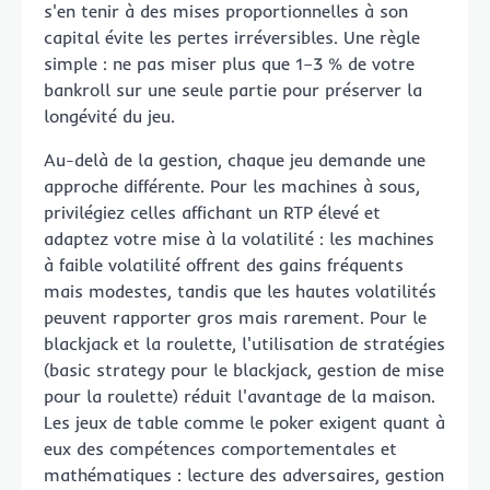
s'en tenir à des mises proportionnelles à son
capital évite les pertes irréversibles. Une règle
simple : ne pas miser plus que 1–3 % de votre
bankroll sur une seule partie pour préserver la
longévité du jeu.
Au-delà de la gestion, chaque jeu demande une
approche différente. Pour les machines à sous,
privilégiez celles affichant un RTP élevé et
adaptez votre mise à la volatilité : les machines
à faible volatilité offrent des gains fréquents
mais modestes, tandis que les hautes volatilités
peuvent rapporter gros mais rarement. Pour le
blackjack et la roulette, l'utilisation de stratégies
(basic strategy pour le blackjack, gestion de mise
pour la roulette) réduit l'avantage de la maison.
Les jeux de table comme le poker exigent quant à
eux des compétences comportementales et
mathématiques : lecture des adversaires, gestion