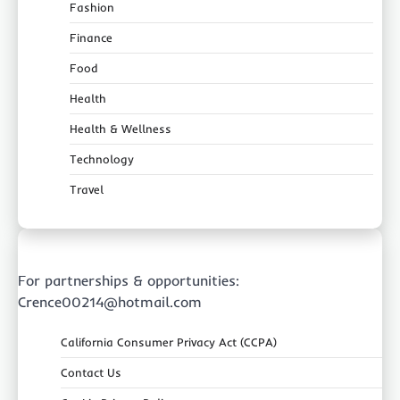
Fashion
Finance
Food
Health
Health & Wellness
Technology
Travel
For partnerships & opportunities:
Crence00214@hotmail.com
California Consumer Privacy Act (CCPA)
Contact Us