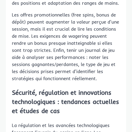
des positions et adaptation des ranges de mains.
Les offres promotionnelles (free spins, bonus de
dépôt) peuvent augmenter la valeur perçue d'une
session, mais il est crucial de lire les conditions
de mise. Les exigences de wagering peuvent
rendre un bonus presque inatteignable si elles
sont trop strictes. Enfin, tenir un journal de jeu
aide à analyser ses performances : noter les
sessions gagnantes/perdantes, le type de jeu et
les décisions prises permet d'identifier les
stratégies qui fonctionnent réellement.
Sécurité, régulation et innovations
technologiques : tendances actuelles
et études de cas
La régulation et les avancées technologiques