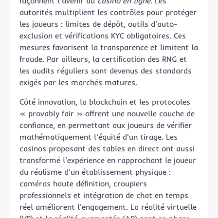
façonnent l'avenir du
casino en ligne
. Les
autorités multiplient les contrôles pour protéger
les joueurs : limites de dépôt, outils d'auto-
exclusion et vérifications KYC obligatoires. Ces
mesures favorisent la transparence et limitent la
fraude. Par ailleurs, la certification des RNG et
les audits réguliers sont devenus des standards
exigés par les marchés matures.
Côté innovation, la blockchain et les protocoles
« provably fair » offrent une nouvelle couche de
confiance, en permettant aux joueurs de vérifier
mathématiquement l'équité d'un tirage. Les
casinos proposant des tables en direct ont aussi
transformé l'expérience en rapprochant le joueur
du réalisme d'un établissement physique :
caméras haute définition, croupiers
professionnels et intégration de chat en temps
réel améliorent l'engagement. La réalité virtuelle