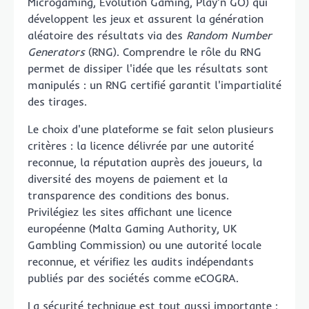
Microgaming, Evolution Gaming, Play’n GO) qui
développent les jeux et assurent la génération
aléatoire des résultats via des
Random Number
Generators
(RNG). Comprendre le rôle du RNG
permet de dissiper l'idée que les résultats sont
manipulés : un RNG certifié garantit l'impartialité
des tirages.
Le choix d'une plateforme se fait selon plusieurs
critères : la licence délivrée par une autorité
reconnue, la réputation auprès des joueurs, la
diversité des moyens de paiement et la
transparence des conditions des bonus.
Privilégiez les sites affichant une licence
européenne (Malta Gaming Authority, UK
Gambling Commission) ou une autorité locale
reconnue, et vérifiez les audits indépendants
publiés par des sociétés comme eCOGRA.
La sécurité technique est tout aussi importante :