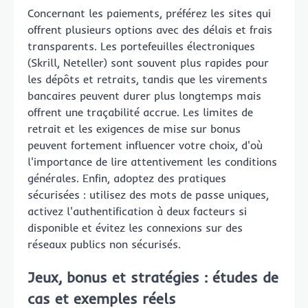
Concernant les paiements, préférez les sites qui
offrent plusieurs options avec des délais et frais
transparents. Les portefeuilles électroniques
(Skrill, Neteller) sont souvent plus rapides pour
les dépôts et retraits, tandis que les virements
bancaires peuvent durer plus longtemps mais
offrent une traçabilité accrue. Les limites de
retrait et les exigences de mise sur bonus
peuvent fortement influencer votre choix, d'où
l'importance de lire attentivement les conditions
générales. Enfin, adoptez des pratiques
sécurisées : utilisez des mots de passe uniques,
activez l'authentification à deux facteurs si
disponible et évitez les connexions sur des
réseaux publics non sécurisés.
Jeux, bonus et stratégies : études de
cas et exemples réels