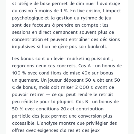
stratégie de base permet de diminuer l'avantage
du casino à moins de 1 %. En live casino, l'impact
psychologique et la gestion du rythme de jeu
sont des facteurs à prendre en compte : les
sessions en direct demandent souvent plus de
concentration et peuvent entraîner des décisions
impulsives si l'on ne gère pas son bankroll.
Les bonus sont un levier marketing puissant ;
regardons deux cas concrets. Cas A : un bonus de
100 % avec conditions de mise 40x sur bonus
uniquement. Un joueur déposant 50 € obtient 50
€ de bonus, mais doit miser 2 000 € avant de
pouvoir retirer — ce qui peut rendre le retrait
peu réaliste pour la plupart. Cas B : un bonus de
50 % avec conditions 20x et contribution
partielle des jeux permet une conversion plus
accessible. L'analyse montre que privilégier des
offres avec exigences claires et des jeux