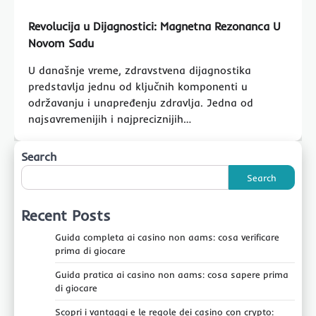
Revolucija u Dijagnostici: Magnetna Rezonanca U
Novom Sadu
U današnje vreme, zdravstvena dijagnostika
predstavlja jednu od ključnih komponenti u
održavanju i unapređenju zdravlja. Jedna od
najsavremenijih i najpreciznijih…
Search
Search
Recent Posts
Guida completa ai casino non aams: cosa verificare
prima di giocare
Guida pratica ai casino non aams: cosa sapere prima
di giocare
Scopri i vantaggi e le regole dei casino con crypto: