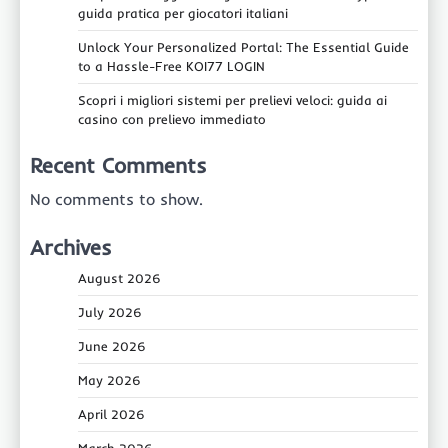
guida pratica per giocatori italiani
Unlock Your Personalized Portal: The Essential Guide
to a Hassle-Free KOI77 LOGIN
Scopri i migliori sistemi per prelievi veloci: guida ai
casino con prelievo immediato
Recent Comments
No comments to show.
Archives
August 2026
July 2026
June 2026
May 2026
April 2026