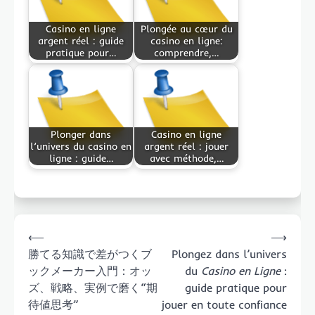
Casino en ligne
Plongée au cœur du
argent réel : guide
casino en ligne:
pratique pour…
comprendre,…
Plonger dans
Casino en ligne
l’univers du casino en
argent réel : jouer
ligne : guide…
avec méthode,…
Post
⟵
⟶
navigation
勝てる知識で差がつくブ
Plongez dans l’univers
ックメーカー入門：オッ
du
Casino en Ligne
:
ズ、戦略、実例で磨く“期
guide pratique pour
待値思考”
jouer en toute confiance