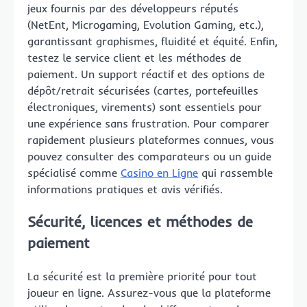
jeux fournis par des développeurs réputés
(NetEnt, Microgaming, Evolution Gaming, etc.),
garantissant graphismes, fluidité et équité. Enfin,
testez le service client et les méthodes de
paiement. Un support réactif et des options de
dépôt/retrait sécurisées (cartes, portefeuilles
électroniques, virements) sont essentiels pour
une expérience sans frustration. Pour comparer
rapidement plusieurs plateformes connues, vous
pouvez consulter des comparateurs ou un guide
spécialisé comme
Casino en Ligne
qui rassemble
informations pratiques et avis vérifiés.
Sécurité, licences et méthodes de
paiement
La sécurité est la première priorité pour tout
joueur en ligne. Assurez-vous que la plateforme