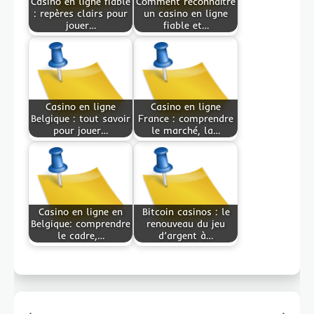
Casino en ligne fiable
Comment reconnaître
: repères clairs pour
un casino en ligne
jouer…
fiable et…
Casino en ligne
Casino en ligne
Belgique : tout savoir
France : comprendre
pour jouer…
le marché, la…
Casino en ligne en
Bitcoin casinos : le
Belgique: comprendre
renouveau du jeu
le cadre,…
d’argent à…
Post