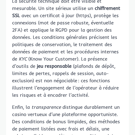
La sécurité technique doit être visible et
mesurable. Un site sérieux utilise un
chiffrement
SSL
avec un certificat à jour (https), protège les
connexions (mot de passe robuste, éventuelle
2FA) et applique le RGPD pour la gestion des
données. Les conditions générales précisent les
politiques de conservation, le traitement des
données de paiement et les procédures internes
de
KYC
(Know Your Customer). La présence
d’outils de
jeu responsable
(plafonds de dépôt,
limites de pertes, rappels de session, auto-
exclusion) est non négociable : ces fonctions
illustrent l’engagement de l’opérateur à réduire
les risques et à encadrer l’activité.
Enfin, la
transparence
distingue durablement un
casino vertueux d’une plateforme opportuniste.
Des conditions de bonus limpides, des méthodes
de paiement listées avec frais et délais, une