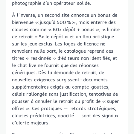
photographie d’un opérateur solide.
À l’inverse, un second site annonce un bonus de
bienvenue « jusqu’à 500 % », mais enterre des
clauses comme « 60x dépôt + bonus », « limite
de retrait = 5x le dépôt » et un flou artistique
sur les jeux exclus. Les logos de licence ne
renvoient nulle part, le catalogue reprend des
titres « reskinnés » d’éditeurs non identifiés, et
le chat live ne fournit que des réponses
génériques. Dès la demande de retrait, de
nouvelles exigences surgissent : documents
supplémentaires exigés au compte-gouttes,
délais rallongés sans justification, tentatives de
pousser à annuler le retrait au profit de « super
offres ». Ces pratiques — retards stratégiques,
clauses prédatrices, opacité — sont des signaux
d’alerte majeurs.