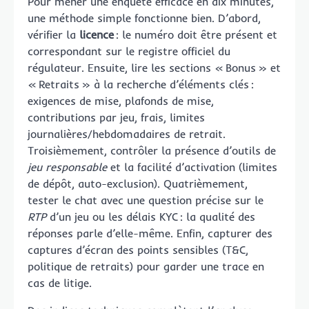
Pour mener une enquête efficace en dix minutes,
une méthode simple fonctionne bien. D’abord,
vérifier la
licence
: le numéro doit être présent et
correspondant sur le registre officiel du
régulateur. Ensuite, lire les sections « Bonus » et
« Retraits » à la recherche d’éléments clés :
exigences de mise, plafonds de mise,
contributions par jeu, frais, limites
journalières/hebdomadaires de retrait.
Troisièmement, contrôler la présence d’outils de
jeu responsable
et la facilité d’activation (limites
de dépôt, auto-exclusion). Quatrièmement,
tester le chat avec une question précise sur le
RTP
d’un jeu ou les délais KYC : la qualité des
réponses parle d’elle-même. Enfin, capturer des
captures d’écran des points sensibles (T&C,
politique de retraits) pour garder une trace en
cas de litige.