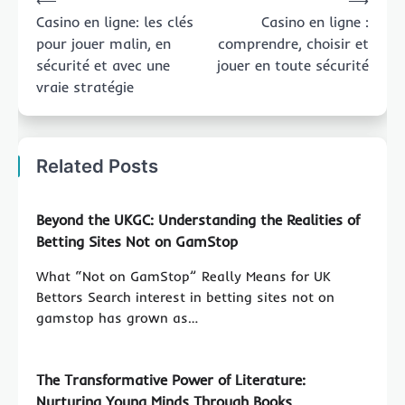
⟵
⟶
navigation
Casino en ligne: les clés
Casino en ligne :
pour jouer malin, en
comprendre, choisir et
sécurité et avec une
jouer en toute sécurité
vraie stratégie
Related Posts
Beyond the UKGC: Understanding the Realities of
Betting Sites Not on GamStop
What “Not on GamStop” Really Means for UK
Bettors Search interest in betting sites not on
gamstop has grown as…
The Transformative Power of Literature:
Nurturing Young Minds Through Books