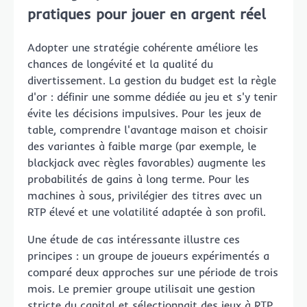
pratiques pour jouer en argent réel
Adopter une stratégie cohérente améliore les
chances de longévité et la qualité du
divertissement. La gestion du budget est la règle
d'or : définir une somme dédiée au jeu et s'y tenir
évite les décisions impulsives. Pour les jeux de
table, comprendre l'avantage maison et choisir
des variantes à faible marge (par exemple, le
blackjack avec règles favorables) augmente les
probabilités de gains à long terme. Pour les
machines à sous, privilégier des titres avec un
RTP élevé et une volatilité adaptée à son profil.
Une étude de cas intéressante illustre ces
principes : un groupe de joueurs expérimentés a
comparé deux approches sur une période de trois
mois. Le premier groupe utilisait une gestion
stricte du capital et sélectionnait des jeux à RTP