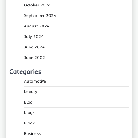
October 2024
September 2024
August 2024
July 2024
June 2024
June 2002
Categories
Automotive
beauty
Blog
blogs
Blogv
Business