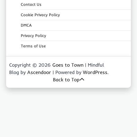
Contact Us
Cookie Privacy Policy
DMCA
Privacy Policy
Terms of Use
Copyright © 2026
Goes to Town
| Mindful
Blog by
Ascendoor
| Powered by
WordPress
.
Back to Top