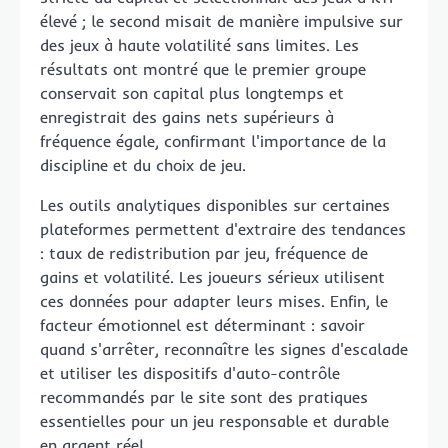
élevé ; le second misait de manière impulsive sur
des jeux à haute volatilité sans limites. Les
résultats ont montré que le premier groupe
conservait son capital plus longtemps et
enregistrait des gains nets supérieurs à
fréquence égale, confirmant l'importance de la
discipline et du choix de jeu.
Les outils analytiques disponibles sur certaines
plateformes permettent d'extraire des tendances
: taux de redistribution par jeu, fréquence de
gains et volatilité. Les joueurs sérieux utilisent
ces données pour adapter leurs mises. Enfin, le
facteur émotionnel est déterminant : savoir
quand s'arrêter, reconnaître les signes d'escalade
et utiliser les dispositifs d'auto-contrôle
recommandés par le site sont des pratiques
essentielles pour un jeu responsable et durable
en argent réel.