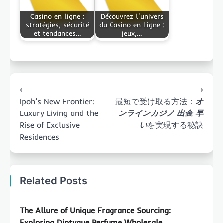
Casino en ligne :
Découvrez l'univers
stratégies, sécurité
du Casino en Ligne :
et tendances…
jeux,…
Post
⟵
⟶
navigation
Ipoh’s New Frontier:
最短で受け取る方法：
オ
Luxury Living and the
ンラインカジノ 出金 早
Rise of Exclusive
い
を実現する秘訣
Residences
Related Posts
The Allure of Unique Fragrance Sourcing:
Exploring Diptyque Perfume Wholesale