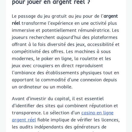
pour jouer en argent réel ?
Le passage du jeu gratuit au jeu pour de l'
argent
réel
transforme l'expérience en une activité plus
immersive et potentiellement rémunératrice. Les
joueurs recherchent aujourd'hui des plateformes
offrant à la fois diversité des jeux, accessibilité et
compétitivité des offres. Les machines à sous
modernes, le poker en ligne, la roulette et les
jeux avec croupiers en direct reproduisent
l'ambiance des établissements physiques tout en
apportant la commodité d'une connexion depuis
un ordinateur ou un mobile.
Avant d'investir du capital, il est essentiel
d'identifier des sites qui combinent réputation et
transparence. La sélection d'un
casino en ligne
argent réel
fiable implique de vérifier les licences,
les audits indépendants des générateurs de