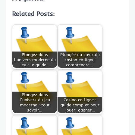
Related Posts:
Plongez dans
Plongée au cœur du
l'univers moderne du
casino en ligne:
jeu : le guide…
comprendre,…
Plongez dans
l'univers du jeu
Casino en ligne :
moderne : tout
guide complet pour
savoir…
jouer, gagner…