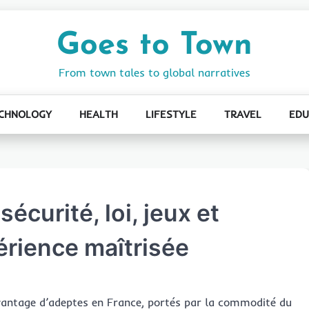
Goes to Town
From town tales to global narratives
CHNOLOGY
HEALTH
LIFESTYLE
TRAVEL
EDU
écurité, loi, jeux et
érience maîtrisée
antage d’adeptes en France, portés par la commodité du