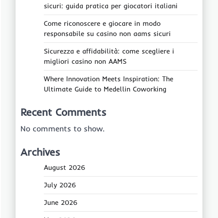
sicuri: guida pratica per giocatori italiani
Come riconoscere e giocare in modo
responsabile su casino non aams sicuri
Sicurezza e affidabilità: come scegliere i
migliori casino non AAMS
Where Innovation Meets Inspiration: The
Ultimate Guide to Medellin Coworking
Recent Comments
No comments to show.
Archives
August 2026
July 2026
June 2026