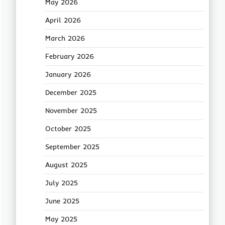
May 2026
April 2026
March 2026
February 2026
January 2026
December 2025
November 2025
October 2025
September 2025
August 2025
July 2025
June 2025
May 2025