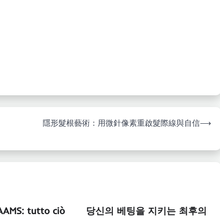
隱形髮根藝術：用微針像素重啟髮際線與自信
⟶
AAMS: tutto ciò
당신의 베팅을 지키는 최후의