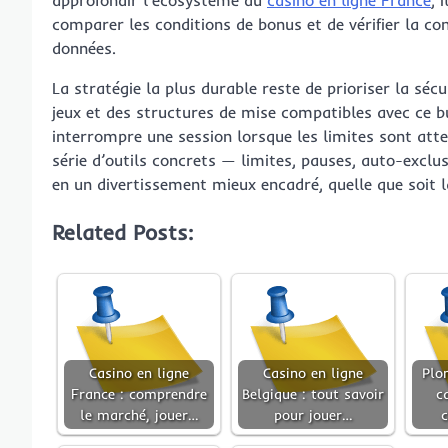
comparer les conditions de bonus et de vérifier la c
données.
La stratégie la plus durable reste de prioriser la sécur
jeux et des structures de mise compatibles avec ce bu
interrompre une session lorsque les limites sont atte
série d’outils concrets — limites, pauses, auto-exclus
en un divertissement mieux encadré, quelle que soit la
Related Posts:
Casino en ligne
Casino en ligne
Plo
France : comprendre
Belgique : tout savoir
c
le marché, jouer…
pour jouer…