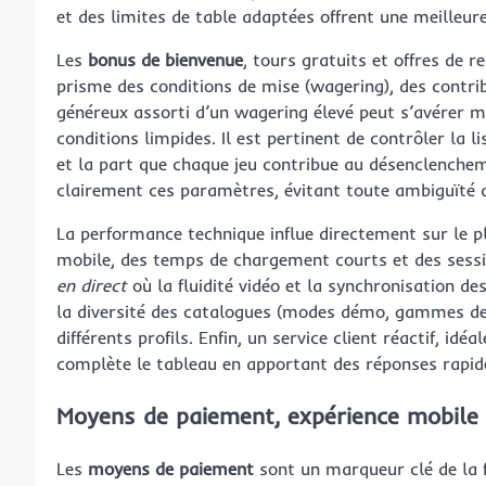
et des limites de table adaptées offrent une meilleur
Les
bonus de bienvenue
, tours gratuits et offres de 
prisme des conditions de mise (wagering), des contrib
généreux assorti d’un wagering élevé peut s’avérer 
conditions limpides. Il est pertinent de contrôler la li
et la part que chaque jeu contribue au désenclenche
clairement ces paramètres, évitant toute ambiguïté 
La performance technique influe directement sur le pla
mobile, des temps de chargement courts et des session
en direct
où la fluidité vidéo et la synchronisation de
la diversité des catalogues (modes démo, gammes de 
différents profils. Enfin, un service client réactif, id
complète le tableau en apportant des réponses rapides 
Moyens de paiement, expérience mobile 
Les
moyens de paiement
sont un marqueur clé de la fi