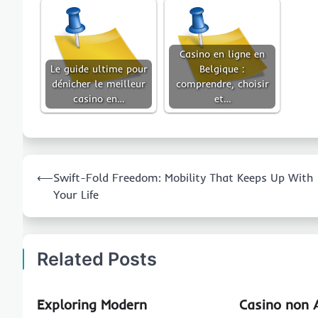
Casino en ligne en
Le guide ultime pour
Belgique :
dénicher le meilleur
comprendre, choisir
casino en…
et…
Post
⟵
Swift-Fold Freedom: Mobility That Keeps Up With
navigation
Your Life
Related Posts
Exploring Modern
Casino non 