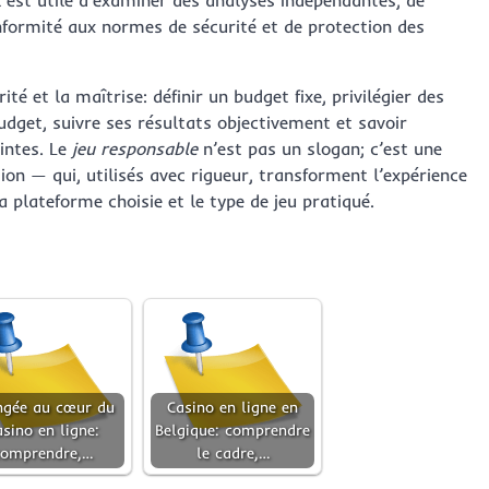
onformité aux normes de sécurité et de protection des
ité et la maîtrise: définir un budget fixe, privilégier des
dget, suivre ses résultats objectivement et savoir
intes. Le
jeu responsable
n’est pas un slogan; c’est une
ion — qui, utilisés avec rigueur, transforment l’expérience
 plateforme choisie et le type de jeu pratiqué.
ngée au cœur du
Casino en ligne en
asino en ligne:
Belgique: comprendre
comprendre,…
le cadre,…