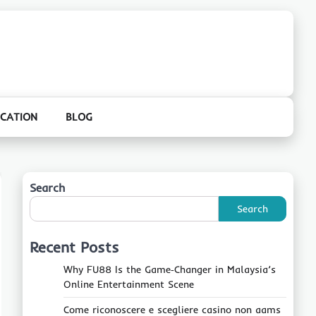
CATION
BLOG
Search
Search
Recent Posts
Why FU88 Is the Game‑Changer in Malaysia’s
Online Entertainment Scene
Come riconoscere e scegliere casino non aams