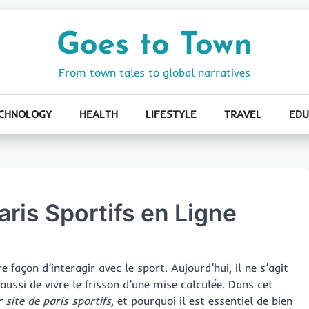
Goes to Town
From town tales to global narratives
CHNOLOGY
HEALTH
LIFESTYLE
TRAVEL
EDU
ris Sportifs en Ligne
 façon d’interagir avec le sport. Aujourd’hui, il ne s’agit
ussi de vivre le frisson d’une mise calculée. Dans cet
 site de paris sportifs
, et pourquoi il est essentiel de bien