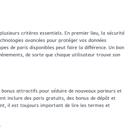
lusieurs critères essentiels. En premier lieu, la sécurité
s technologies avancées pour protéger vos données
ypes de paris disponibles peut faire la différence. Un bon
vénements, de sorte que chaque utilisateur trouve son
 bonus attractifs pour séduire de nouveaux parieurs et
nt inclure des paris gratuits, des bonus de dépôt et
 il est toujours important de lire les termes et
r