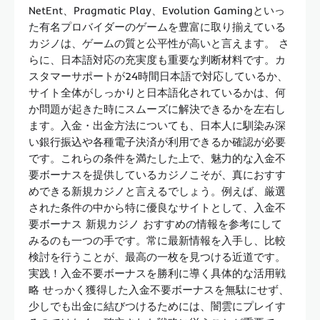
NetEnt、Pragmatic Play、Evolution Gamingといっ
た有名プロバイダーのゲームを豊富に取り揃えている
カジノは、ゲームの質と公平性が高いと言えます。 さ
らに、日本語対応の充実度も重要な判断材料です。カ
スタマーサポートが24時間日本語で対応しているか、
サイト全体がしっかりと日本語化されているかは、何
か問題が起きた時にスムーズに解決できるかを左右し
ます。入金・出金方法についても、日本人に馴染み深
い銀行振込や各種電子決済が利用できるか確認が必要
です。これらの条件を満たした上で、魅力的な入金不
要ボーナスを提供しているカジノこそが、真におすす
めできる新規カジノと言えるでしょう。例えば、厳選
された条件の中から特に優良なサイトとして、入金不
要ボーナス 新規カジノ おすすめの情報を参考にして
みるのも一つの手です。常に最新情報を入手し、比較
検討を行うことが、最高の一枚を見つける近道です。
実践！入金不要ボーナスを勝利に導く具体的な活用戦
略 せっかく獲得した入金不要ボーナスを無駄にせず、
少しでも出金に結びつけるためには、闇雲にプレイす