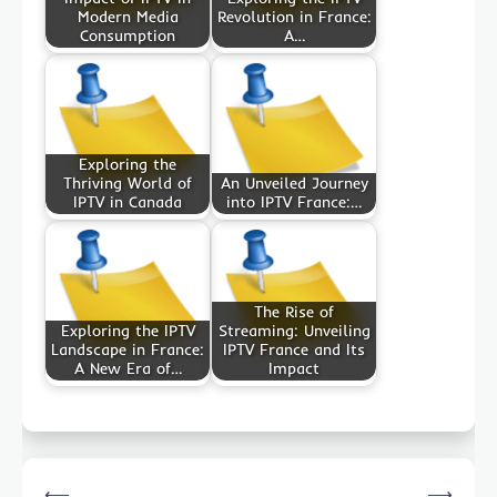
Modern Media
Revolution in France:
Consumption
A…
Exploring the
Thriving World of
An Unveiled Journey
IPTV in Canada
into IPTV France:…
The Rise of
Exploring the IPTV
Streaming: Unveiling
Landscape in France:
IPTV France and Its
A New Era of…
Impact
Post
⟵
⟶