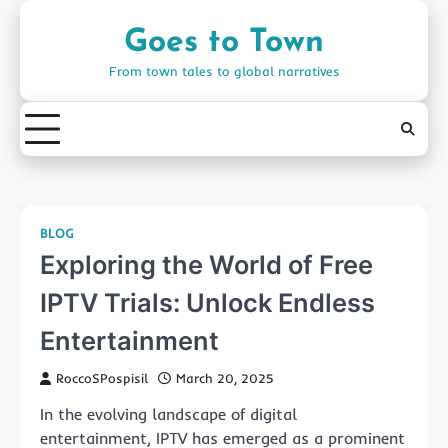
Skip
to
Goes to Town
content
From town tales to global narratives
BLOG
Exploring the World of Free
IPTV Trials: Unlock Endless
Entertainment
RoccoSPospisil
March 20, 2025
In the evolving landscape of digital
entertainment, IPTV has emerged as a prominent