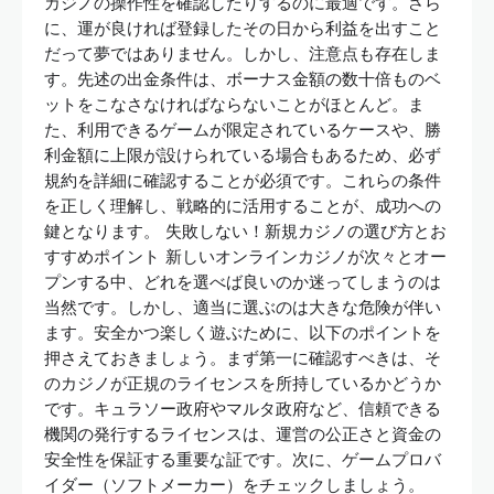
カジノの操作性を確認したりするのに最適です。さら
に、運が良ければ登録したその日から利益を出すこと
だって夢ではありません。しかし、注意点も存在しま
す。先述の出金条件は、ボーナス金額の数十倍ものベ
ットをこなさなければならないことがほとんど。ま
た、利用できるゲームが限定されているケースや、勝
利金額に上限が設けられている場合もあるため、必ず
規約を詳細に確認することが必須です。これらの条件
を正しく理解し、戦略的に活用することが、成功への
鍵となります。 失敗しない！新規カジノの選び方とお
すすめポイント 新しいオンラインカジノが次々とオー
プンする中、どれを選べば良いのか迷ってしまうのは
当然です。しかし、適当に選ぶのは大きな危険が伴い
ます。安全かつ楽しく遊ぶために、以下のポイントを
押さえておきましょう。まず第一に確認すべきは、そ
のカジノが正規のライセンスを所持しているかどうか
です。キュラソー政府やマルタ政府など、信頼できる
機関の発行するライセンスは、運営の公正さと資金の
安全性を保証する重要な証です。次に、ゲームプロバ
イダー（ソフトメーカー）をチェックしましょう。