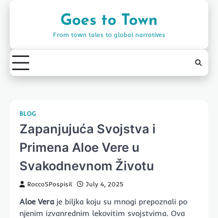
Skip
to
Goes to Town
content
From town tales to global narratives
BLOG
Zapanjujuća Svojstva i
Primena Aloe Vere u
Svakodnevnom Životu
RoccoSPospisil
July 4, 2025
Aloe Vera
je biljka koju su mnogi prepoznali po
njenim izvanrednim lekovitim svojstvima. Ova