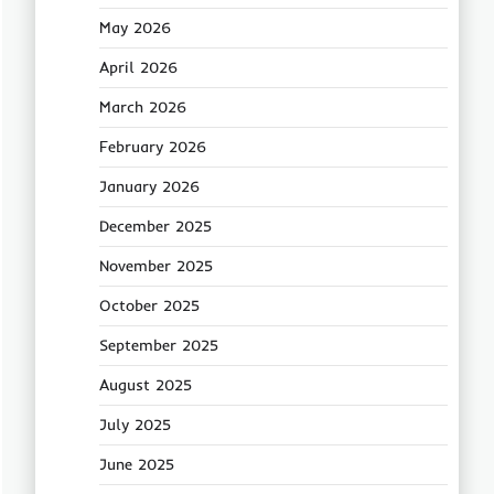
May 2026
April 2026
March 2026
February 2026
January 2026
December 2025
November 2025
October 2025
September 2025
August 2025
July 2025
June 2025