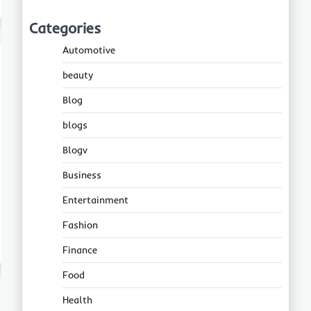
Categories
Automotive
beauty
Blog
blogs
Blogv
Business
Entertainment
Fashion
Finance
Food
Health