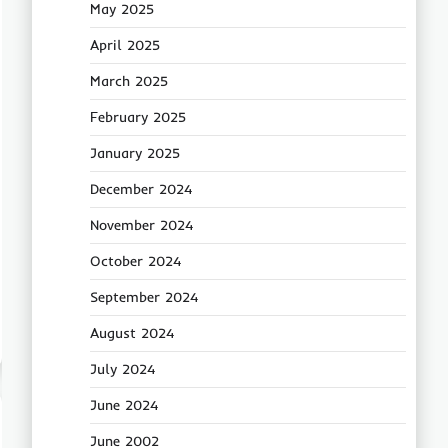
May 2025
April 2025
March 2025
February 2025
January 2025
December 2024
November 2024
October 2024
September 2024
August 2024
July 2024
June 2024
June 2002