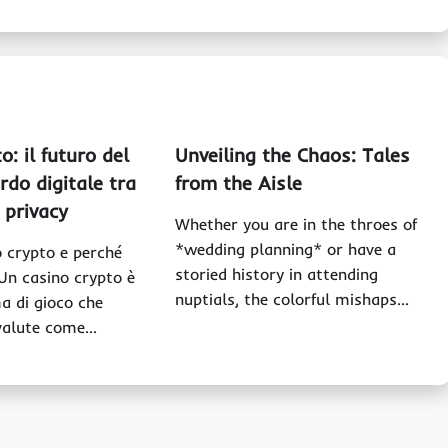
o: il futuro del
Unveiling the Chaos: Tales
rdo digitale tra
from the Aisle
 privacy
Whether you are in the throes of
*wedding planning* or have a
o crypto e perché
storied history in attending
Un casino crypto è
nuptials, the colorful mishaps…
a di gioco che
ovalute come…