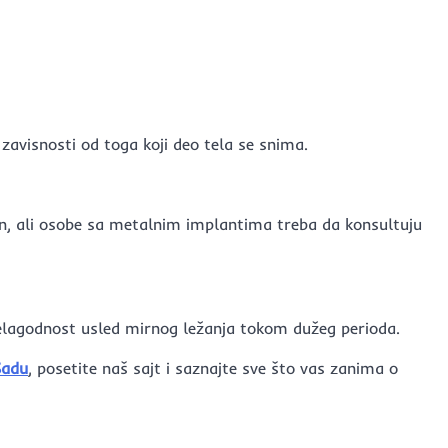
zavisnosti od toga koji deo tela se snima.
 ali osobe sa metalnim implantima treba da konsultuju
 nelagodnost usled mirnog ležanja tokom dužeg perioda.
Sadu
, posetite naš sajt i saznajte sve što vas zanima o