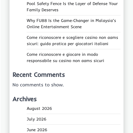
Pool Safety Fence Is the Layer of Defense Your
Family Deserves
Why FU88 Is the Game‑Changer in Malaysia’s
Online Entertainment Scene
Come riconoscere e scegliere casino non aams
sicuri: guida pratica per giocatori italiani
Come riconoscere e giocare in modo
responsabile su casino non aams sicuri
Recent Comments
No comments to show.
Archives
August 2026
July 2026
June 2026