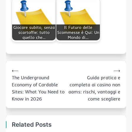
Giocare subito, senza
Il Futuro delle
scartoffie: tutto
Scommesse è Qui: Un
quello che…
Mondo di…
Post
⟵
⟶
navigation
The Underground
Guida pratica e
Economy of Cardable
completa ai casino non
Sites: What You Need to
aams: rischi, vantaggi e
Know in 2026
come scegliere
Related Posts