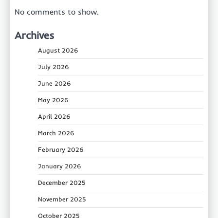
No comments to show.
Archives
August 2026
July 2026
June 2026
May 2026
April 2026
March 2026
February 2026
January 2026
December 2025
November 2025
October 2025