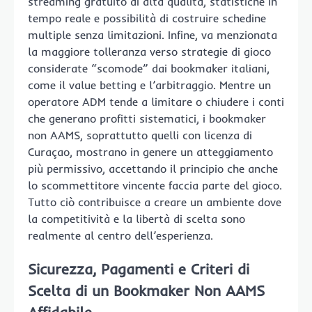
streaming gratuito di alta qualità, statistiche in
tempo reale e possibilità di costruire schedine
multiple senza limitazioni. Infine, va menzionata
la maggiore tolleranza verso strategie di gioco
considerate “scomode” dai bookmaker italiani,
come il value betting e l’arbitraggio. Mentre un
operatore ADM tende a limitare o chiudere i conti
che generano profitti sistematici, i bookmaker
non AAMS, soprattutto quelli con licenza di
Curaçao, mostrano in genere un atteggiamento
più permissivo, accettando il principio che anche
lo scommettitore vincente faccia parte del gioco.
Tutto ciò contribuisce a creare un ambiente dove
la competitività e la libertà di scelta sono
realmente al centro dell’esperienza.
Sicurezza, Pagamenti e Criteri di
Scelta di un Bookmaker Non AAMS
Affidabile