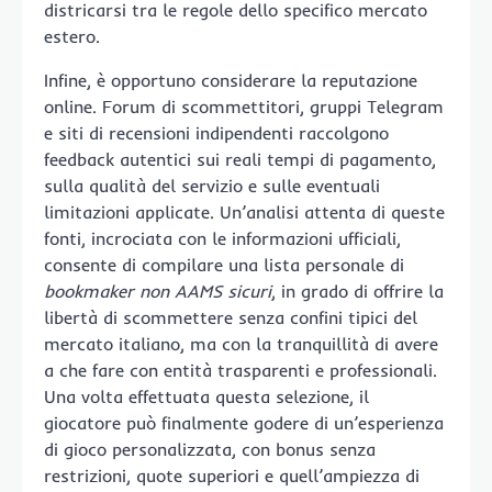
districarsi tra le regole dello specifico mercato
estero.
Infine, è opportuno considerare la reputazione
online. Forum di scommettitori, gruppi Telegram
e siti di recensioni indipendenti raccolgono
feedback autentici sui reali tempi di pagamento,
sulla qualità del servizio e sulle eventuali
limitazioni applicate. Un’analisi attenta di queste
fonti, incrociata con le informazioni ufficiali,
consente di compilare una lista personale di
bookmaker non AAMS sicuri
, in grado di offrire la
libertà di scommettere senza confini tipici del
mercato italiano, ma con la tranquillità di avere
a che fare con entità trasparenti e professionali.
Una volta effettuata questa selezione, il
giocatore può finalmente godere di un’esperienza
di gioco personalizzata, con bonus senza
restrizioni, quote superiori e quell’ampiezza di