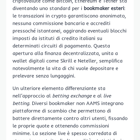
criptovalute come Bitcoin, Ethereum e Tether sta
diventando uno standard per i
bookmaker esteri
:
le transazioni in crypto garantiscono anonimato,
nessuna commissione bancaria e accrediti
pressoché istantanei, aggirando eventuali blocchi
imposti da istituti di credito italiani su
determinati circuiti di pagamento. Questa
apertura alla finanza decentralizzata, unita a
wallet digitali come Skrill e Neteller, semplifica
notevolmente la vita di chi vuole depositare e
prelevare senza lungaggini.
Un ulteriore elemento differenziante sta
nell’approccio al
betting exchange
e al
live
betting
. Diversi bookmaker non AAMS integrano
piattaforme di scambio che permettono di
battere direttamente contro altri utenti, fissando
le proprie quote e ottenendo commissioni
minime. La sezione live è spesso corredata di