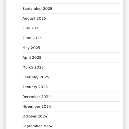
September 2025
August 2025
July 2025
June 2025
May 2025
April 2025
March 2025
February 2025
January 2025
December 2024
November 2024
October 2024
September 2024