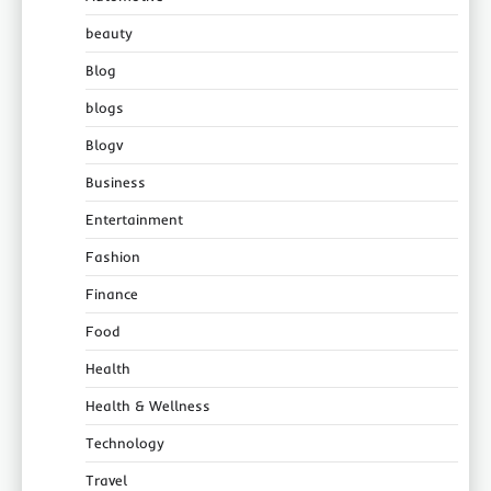
beauty
Blog
blogs
Blogv
Business
Entertainment
Fashion
Finance
Food
Health
Health & Wellness
Technology
Travel