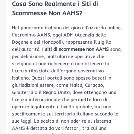
Cosa Sono Realmente i Siti di
Scommesse Non AAMS?
Nel panorama italiano del gioco d’azzardo online,
l’acronimo AAMS, oggi ADM (Agenzia delle
Dogane e dei Monopoli), rappresenta il sigillo
dell’autorità. I
siti di scommesse non AAMS
sono,
per definizione, piattaforme operative che
scelgono di non richiedere o non ottenere la
licenza rilasciata dall’organo governativo
italiano. Questi portali sono spesso basati in
giurisdizioni estere, come Malta, Curaçao,
Gibilterra o il Regno Unito, dove ottengono una
licenza internazionale che permette loro di
operare legalmente a livello globale, ma non
specificamente sul territorio italiano secondo le
sue leggi. La scelta di non aderire al sistema
AAMS è dettata da vari fattori, tra cui una