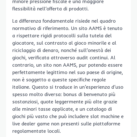
minore pressione fiscale e una maggiore
flessibilità nell’offerta di prodotti.
La differenza fondamentale risiede nel quadro
normativo di riferimento. Un sito AAMS è tenuto
a rispettare rigidi protocolli sulla tutela del
giocatore, sul contrasto al gioco minorile e al
riciclaggio di denaro, nonché sull’onestà dei
giochi, verificata attraverso audit continui. Al
contrario, un sito non AAMS, pur potendo essere
perfettamente legittimo nel suo paese di origine,
non è soggetto a queste specifiche regole
italiane. Questo si traduce in un’esperienza d’uso
spesso molto diversa: bonus di benvenuto più
sostanziosi, quote leggermente più alte grazie
alle minori tasse applicate, e un catalogo di
giochi più vasto che può includere slot machine e
live dealer game non presenti sulle piattaforme
regolamentate locali.