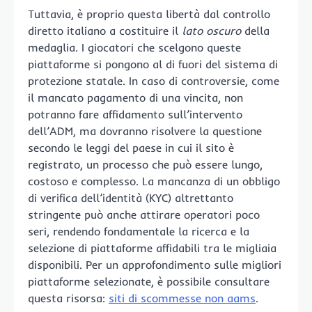
Tuttavia, è proprio questa libertà dal controllo
diretto italiano a costituire il
lato oscuro
della
medaglia. I giocatori che scelgono queste
piattaforme si pongono al di fuori del sistema di
protezione statale. In caso di controversie, come
il mancato pagamento di una vincita, non
potranno fare affidamento sull’intervento
dell’ADM, ma dovranno risolvere la questione
secondo le leggi del paese in cui il sito è
registrato, un processo che può essere lungo,
costoso e complesso. La mancanza di un obbligo
di verifica dell’identità (KYC) altrettanto
stringente può anche attirare operatori poco
seri, rendendo fondamentale la ricerca e la
selezione di piattaforme affidabili tra le migliaia
disponibili. Per un approfondimento sulle migliori
piattaforme selezionate, è possibile consultare
questa risorsa:
siti di scommesse non aams
.