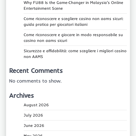
Why FU88 Is the Game‑Changer in Malaysia’s Online
Entertainment Scene
Come riconoscere e scegliere casino non aams sicuri:
guida pratica per giocatori italiani
Come riconoscere e giocare in modo responsabile su
casino non aams sicuri
Sicurezza e affidabilità: come scegliere i migliori casino
non AAMS
Recent Comments
No comments to show.
Archives
August 2026
July 2026
June 2026
May 2026