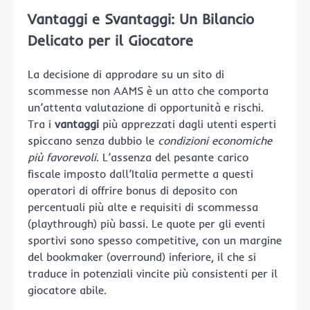
Vantaggi e Svantaggi: Un Bilancio
Delicato per il Giocatore
La decisione di approdare su un sito di
scommesse non AAMS è un atto che comporta
un’attenta valutazione di opportunità e rischi.
Tra i
vantaggi
più apprezzati dagli utenti esperti
spiccano senza dubbio le
condizioni economiche
più favorevoli
. L’assenza del pesante carico
fiscale imposto dall’Italia permette a questi
operatori di offrire bonus di deposito con
percentuali più alte e requisiti di scommessa
(playthrough) più bassi. Le quote per gli eventi
sportivi sono spesso competitive, con un margine
del bookmaker (overround) inferiore, il che si
traduce in potenziali vincite più consistenti per il
giocatore abile.