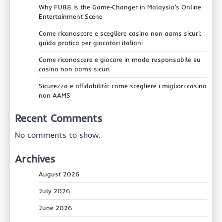
Why FU88 Is the Game‑Changer in Malaysia’s Online
Entertainment Scene
Come riconoscere e scegliere casino non aams sicuri:
guida pratica per giocatori italiani
Come riconoscere e giocare in modo responsabile su
casino non aams sicuri
Sicurezza e affidabilità: come scegliere i migliori casino
non AAMS
Recent Comments
No comments to show.
Archives
August 2026
July 2026
June 2026