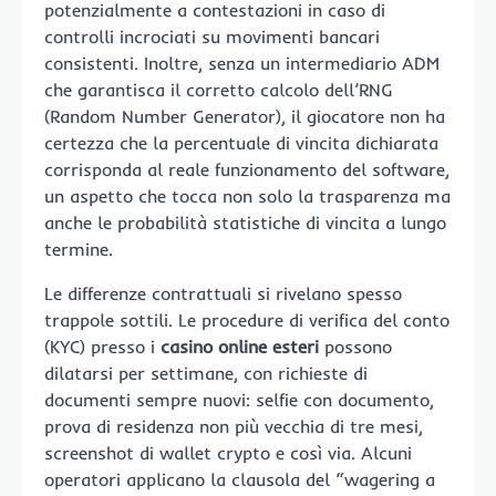
potenzialmente a contestazioni in caso di
controlli incrociati su movimenti bancari
consistenti. Inoltre, senza un intermediario ADM
che garantisca il corretto calcolo dell’RNG
(Random Number Generator), il giocatore non ha
certezza che la percentuale di vincita dichiarata
corrisponda al reale funzionamento del software,
un aspetto che tocca non solo la trasparenza ma
anche le probabilità statistiche di vincita a lungo
termine.
Le differenze contrattuali si rivelano spesso
trappole sottili. Le procedure di verifica del conto
(KYC) presso i
casino online esteri
possono
dilatarsi per settimane, con richieste di
documenti sempre nuovi: selfie con documento,
prova di residenza non più vecchia di tre mesi,
screenshot di wallet crypto e così via. Alcuni
operatori applicano la clausola del “wagering a