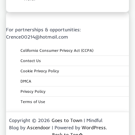
For partnerships & opportunities:
Crence00214@hotmail.com
California Consumer Privacy Act (CCPA)
Contact Us
Cookie Privacy Policy
DMCA
Privacy Policy
Terms of Use
Copyright © 2026
Goes to Town
| Mindful
Blog by
Ascendoor
| Powered by
WordPress
.
Back to Top