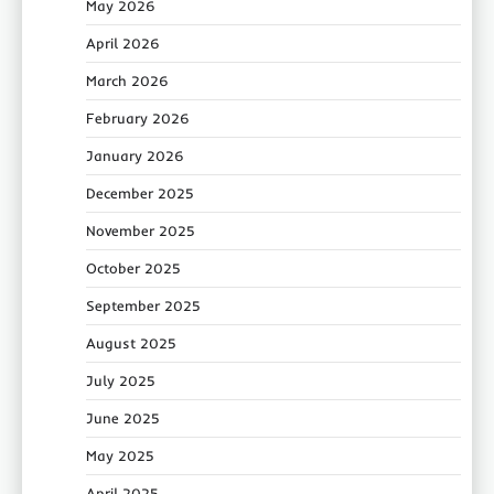
May 2026
April 2026
March 2026
February 2026
January 2026
December 2025
November 2025
October 2025
September 2025
August 2025
July 2025
June 2025
May 2025
April 2025