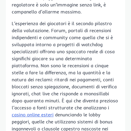
regolatore è solo un’immagine senza link, è
campanello d’allarme massimo.
L’esperienza dei giocatori è il secondo pilastro
della valutazione. Forum, portali di recensioni
indipendenti e community come quella che si è
sviluppata intorno a progetti di watchdog
specializzati offrono uno spaccato reale di cosa
significhi giocare su una determinata
piattaforma. Non sono le recensioni a cinque
stelle a fare la differenza, ma la quantità e la
natura dei reclami: ritardi nei pagamenti, conti
bloccati senza spiegazione, documenti di verifica
ignorati, chat live che risponde a monosillabi
dopo quaranta minuti. È qui che diventa prezioso
l’accesso a fonti strutturate che analizzano i
casino online esteri
denunciando le lobby
peggiori, quelle che utilizzano sistemi di bonus
ingannevoli o clausole capestro nascoste nei