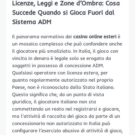
Licenze, Leggi e Zone d’Ombra: Cosa
Succede Quando si Gioca Fuori dal
Sistema ADM
Il panorama normativo dei
casino online esteri
è
un mosaico complesso che può confondere anche
il giocatore più smaliziato. In Italia, il gioco con
vincita in denaro è legale solo se erogato da
soggetti in possesso di concessione ADM.
Qualsiasi operatore con licenza estera, per
quanto regolarmente autorizzato nel proprio
Paese, non è riconosciuto dallo Stato italiano.
Questo significa che, da un punto di vista
giuridico, il giocatore italiano non sta
commettendo un reato nel registrarsi e giocare,
ma l’attività di raccolta del gioco da parte di un
concessionario non autorizzato in Italia può
configurare l’esercizio abusivo di attività di gioco,