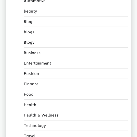
Automotive
beauty
Blog
blogs
Blogv
Business
Entertainment
Fashion
Finance
Food
Health
Health & Wellness
Technology
Travel