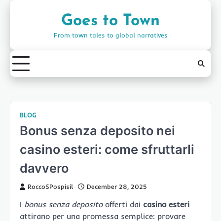
Skip
to
Goes to Town
content
From town tales to global narratives
BLOG
Bonus senza deposito nei
casino esteri: come sfruttarli
davvero
RoccoSPospisil
December 28, 2025
I
bonus senza deposito
offerti dai
casino esteri
attirano per una promessa semplice: provare