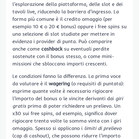
l’esplorazione della piattaforma, delle slot e dei
tavoli live, riducendo la barriera d’ingresso. La
forma più comune è il credito omaggio (per
esempio 10 € o 20 € bonus) oppure i free spins su
una selezione di slot studiate per mettere in
evidenza i provider di punta. Può comparire
anche come
cashback
su eventuali perdite
sostenute con il bonus stesso, o come mini-
missioni che sbloccano importi crescenti.
Le condizioni fanno la differenza. La prima voce
da valutare è il
wagering
(o requisiti di puntata):
esprime quante volte è necessario rigiocare
l’importo del bonus o le vincite derivanti dai
giri
gratis
prima di poter richiedere un prelievo. Un
x30 sui free spins, ad esempio, significa dover
rigiocare trenta volte la somma vinta con i giri
omaggio. Spesso si applicano i
limiti di prelievo
(cap di cashout), che possono ridurre l’importo