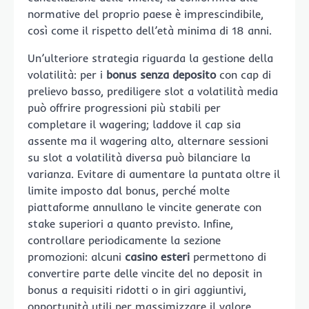
normative del proprio paese è imprescindibile,
così come il rispetto dell’età minima di 18 anni.
Un’ulteriore strategia riguarda la gestione della
volatilità: per i
bonus senza deposito
con cap di
prelievo basso, prediligere slot a volatilità media
può offrire progressioni più stabili per
completare il wagering; laddove il cap sia
assente ma il wagering alto, alternare sessioni
su slot a volatilità diversa può bilanciare la
varianza. Evitare di aumentare la puntata oltre il
limite imposto dal bonus, perché molte
piattaforme annullano le vincite generate con
stake superiori a quanto previsto. Infine,
controllare periodicamente la sezione
promozioni: alcuni
casino esteri
permettono di
convertire parte delle vincite del no deposit in
bonus a requisiti ridotti o in giri aggiuntivi,
opportunità utili per massimizzare il valore