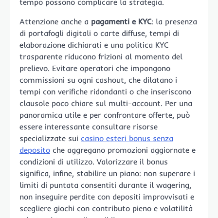
tempo possono complicare la strategia.
Attenzione anche a
pagamenti e KYC
: la presenza
di portafogli digitali o carte diffuse, tempi di
elaborazione dichiarati e una politica KYC
trasparente riducono frizioni al momento del
prelievo. Evitare operatori che impongono
commissioni su ogni cashout, che dilatano i
tempi con verifiche ridondanti o che inseriscono
clausole poco chiare sul multi-account. Per una
panoramica utile e per confrontare offerte, può
essere interessante consultare risorse
specializzate sui
casino esteri bonus senza
deposito
che aggregano promozioni aggiornate e
condizioni di utilizzo. Valorizzare il bonus
significa, infine, stabilire un piano: non superare i
limiti di puntata consentiti durante il wagering,
non inseguire perdite con depositi improvvisati e
scegliere giochi con contributo pieno e volatilità