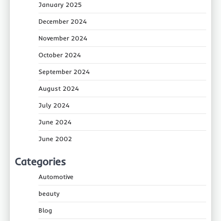
January 2025
December 2024
November 2024
October 2024
September 2024
August 2024
July 2024
June 2024
June 2002
Categories
Automotive
beauty
Blog