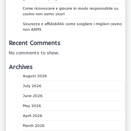
Come riconoscere e giocare in modo responsabile su
casino non aams sicuri
Sicurezza e affidabilità: come scegliere i migliori casino
non AAMS
Recent Comments
No comments to show.
Archives
August 2026
July 2026
June 2026
May 2026
April 2026
March 2026