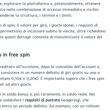
e, esplorare la piattaforma e, potenzialmente, ottenere
o sta nella combinazione di accesso immediato e rischio
derne la struttura, i termini e i limiti.
 spin, il valore per giro, i giochi idonei, i
requisiti di
permettono di incassare subito le vincite, altre richiedono
re questi dettagli consente di massimizzare il valore del
in free spin
editato all’iscrizione, dopo la convalida dell’account e,
ò consistere in un numero definito di giri gratis su una o
esempio 0,10€ o 0,20€). È importante sapere che i free spin
ili ad altri giochi.
in saldo bonus o, più raramente, in saldo reale. Nel
a soddisfare i
requisiti di puntata
(wagering), che
 entro un periodo definito. Ad esempio, con un rollover