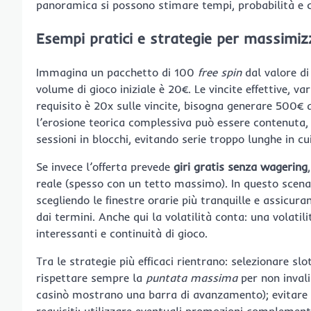
panoramica si possono stimare tempi, probabilità e c
Esempi pratici e strategie per massimizz
Immagina un pacchetto di 100
free spin
dal valore di
volume di gioco iniziale è 20€. Le vincite effettive, v
requisito è 20x sulle vincite, bisogna generare 500€ 
l’erosione teorica complessiva può essere contenuta, 
sessioni in blocchi, evitando serie troppo lunghe in cu
Se invece l’offerta prevede
giri gratis senza wagering
reale (spesso con un tetto massimo). In questo scenario
scegliendo le finestre orarie più tranquille e assicura
dai termini. Anche qui la volatilità conta: una volatili
interessanti e continuità di gioco.
Tra le strategie più efficaci rientrano: selezionare sl
rispettare sempre la
puntata massima
per non invali
casinò mostrano una barra di avanzamento); evitare 
requisiti; utilizzare eventuali promozioni complement