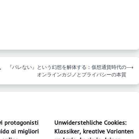
,
『バレない』という幻想を解体する：仮想通貨時代の
⟶
オンラインカジノとプライバシーの本質
vi protagonisti
Unwiderstehliche Cookies:
ida ai migliori
Klassiker, kreative Varianten