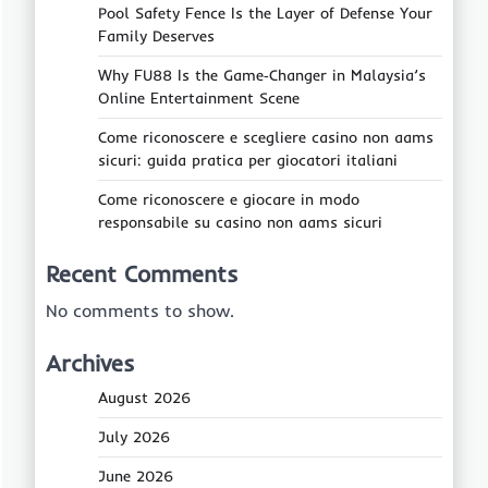
Pool Safety Fence Is the Layer of Defense Your
Family Deserves
Why FU88 Is the Game‑Changer in Malaysia’s
Online Entertainment Scene
Come riconoscere e scegliere casino non aams
sicuri: guida pratica per giocatori italiani
Come riconoscere e giocare in modo
responsabile su casino non aams sicuri
Recent Comments
No comments to show.
Archives
August 2026
July 2026
June 2026