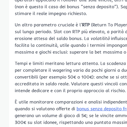
(non è questo il caso dei bonus “senza deposito”). Sa
stimare il reale impegno richiesto.
Un altro parametro cruciale è l’
RTP
(Return To Player)
sul lungo periodo. Slot con RTP più elevato, a parità
erosione attesa del saldo bonus. La
volatilità
influisc
facilita la continuità, utile quando i termini impong
massima e giochi esclusi: superare la bet massima o u
Tempi e limiti meritano lettura attenta. La scadenza
per completare il wagering varia da pochi giorni a d
convertibili (per esempio 50€ o 100€): anche se si ot
accreditata in saldo reale. Valutare questi vincoli cons
intende dedicare e con il proprio approccio al rischio.
È utile monitorare comparazioni e analisi indipendent
quando si valutano offerte di
bonus senza deposito fr
generano un volume di gioco di 5€; se le vincite amm
300€ su slot idonee, rispettando una puntata massim