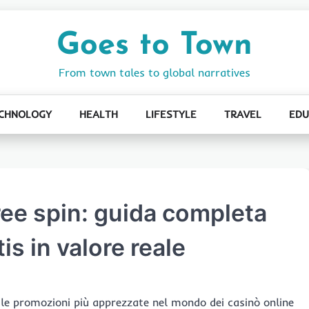
Goes to Town
From town tales to global narratives
CHNOLOGY
HEALTH
LIFESTYLE
TRAVEL
EDU
ee spin: guida completa
tis in valore reale
le promozioni più apprezzate nel mondo dei casinò online