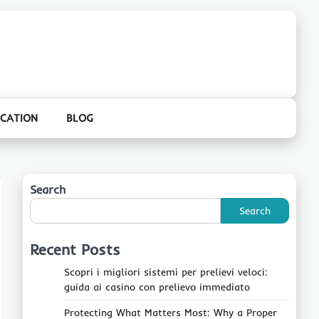
CATION
BLOG
Search
Search
Recent Posts
Scopri i migliori sistemi per prelievi veloci:
guida ai casino con prelievo immediato
Protecting What Matters Most: Why a Proper