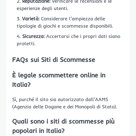
Reputazione:
Verificare le recensioni e le
esperienze degli utenti.
Varietà:
Considerare l’ampiezza delle
tipologie di giochi e scommesse disponibili.
Sicurezza:
Accertarsi che i propri dati siano
protetti.
FAQs sui Siti di Scommesse
È legale scommettere online in
Italia?
Sì, purché il sito sia autorizzato dall’AAMS
(Agenzia delle Dogane e dei Monopoli di Stato).
Quali sono i siti di scommesse più
popolari in Italia?