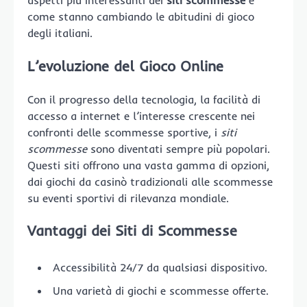
aspetti più interessanti dei
siti scommesse
e
come stanno cambiando le abitudini di gioco
degli italiani.
L’evoluzione del Gioco Online
Con il progresso della tecnologia, la facilità di
accesso a internet e l’interesse crescente nei
confronti delle scommesse sportive, i
siti
scommesse
sono diventati sempre più popolari.
Questi siti offrono una vasta gamma di opzioni,
dai giochi da casinò tradizionali alle scommesse
su eventi sportivi di rilevanza mondiale.
Vantaggi dei Siti di Scommesse
Accessibilità 24/7 da qualsiasi dispositivo.
Una varietà di giochi e scommesse offerte.