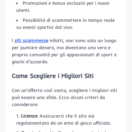
Promozioni e bonus esclusivi per i nuovi
utenti.
Possibilità di scommettere in tempo reale
su eventi sportivi dal vivo.
I
siti scommesse
infatti, non sono solo un luogo
per puntare denaro, ma diventano una vera e
propria comunità per gli appassionati di sport e
giochi d’azzardo.
Come Scegliere i Migliori Siti
Con un’offerta così vasta, scegliere i migliori siti
può essere una sfida. Ecco alcuni criteri da
considerare:
Licenza:
Assicurarsi che il sito sia
regolamentato da un ente di gioco ufficiale.