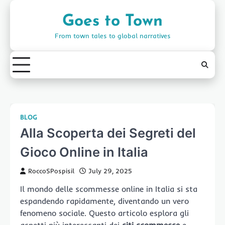
Skip
to
Goes to Town
content
From town tales to global narratives
BLOG
Alla Scoperta dei Segreti del
Gioco Online in Italia
RoccoSPospisil
July 29, 2025
Il mondo delle scommesse online in Italia si sta
espandendo rapidamente, diventando un vero
fenomeno sociale. Questo articolo esplora gli