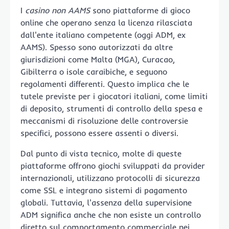
I
casino non AAMS
sono piattaforme di gioco
online che operano senza la licenza rilasciata
dall'ente italiano competente (oggi ADM, ex
AAMS). Spesso sono autorizzati da altre
giurisdizioni come Malta (MGA), Curacao,
Gibilterra o isole caraibiche, e seguono
regolamenti differenti. Questo implica che le
tutele previste per i giocatori italiani, come limiti
di deposito, strumenti di controllo della spesa e
meccanismi di risoluzione delle controversie
specifici, possono essere assenti o diversi.
Dal punto di vista tecnico, molte di queste
piattaforme offrono giochi sviluppati da provider
internazionali, utilizzano protocolli di sicurezza
come SSL e integrano sistemi di pagamento
globali. Tuttavia, l'assenza della supervisione
ADM significa anche che non esiste un controllo
diretto sul comportamento commerciale nei