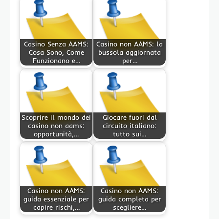
Casino Senza AAMS:
Casino non AAMS: la
Cosa Sono, Come
bussola aggiornata
Funzionano e…
per…
Scoprire il mondo dei
Giocare fuori dal
casino non aams:
circuito italiano:
opportunità,…
tutto sui…
Casino non AAMS:
Casino non AAMS:
guida essenziale per
guida completa per
capire rischi,…
scegliere…