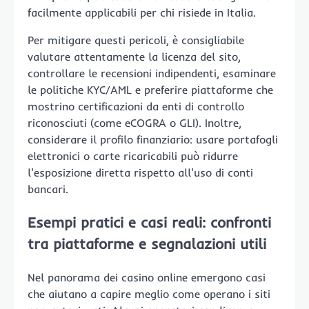
facilmente applicabili per chi risiede in Italia.
Per mitigare questi pericoli, è consigliabile
valutare attentamente la licenza del sito,
controllare le recensioni indipendenti, esaminare
le politiche KYC/AML e preferire piattaforme che
mostrino certificazioni da enti di controllo
riconosciuti (come eCOGRA o GLI). Inoltre,
considerare il profilo finanziario: usare portafogli
elettronici o carte ricaricabili può ridurre
l'esposizione diretta rispetto all'uso di conti
bancari.
Esempi pratici e casi reali: confronti
tra piattaforme e segnalazioni utili
Nel panorama dei casino online emergono casi
che aiutano a capire meglio come operano i siti