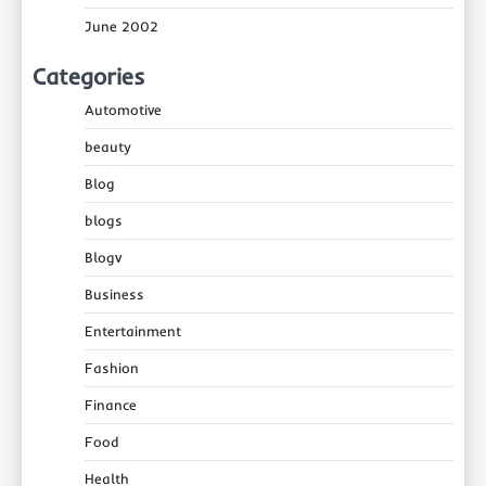
June 2002
Categories
Automotive
beauty
Blog
blogs
Blogv
Business
Entertainment
Fashion
Finance
Food
Health