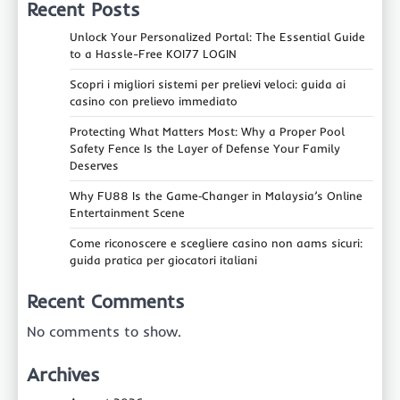
Recent Posts
Unlock Your Personalized Portal: The Essential Guide
to a Hassle-Free KOI77 LOGIN
Scopri i migliori sistemi per prelievi veloci: guida ai
casino con prelievo immediato
Protecting What Matters Most: Why a Proper Pool
Safety Fence Is the Layer of Defense Your Family
Deserves
Why FU88 Is the Game‑Changer in Malaysia’s Online
Entertainment Scene
Come riconoscere e scegliere casino non aams sicuri:
guida pratica per giocatori italiani
Recent Comments
No comments to show.
Archives