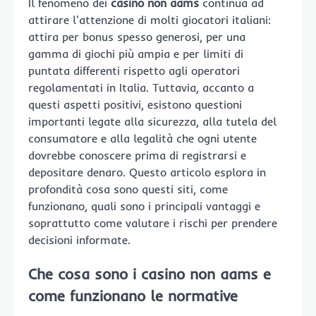
Il fenomeno dei
casino non aams
continua ad
attirare l'attenzione di molti giocatori italiani:
attira per bonus spesso generosi, per una
gamma di giochi più ampia e per limiti di
puntata differenti rispetto agli operatori
regolamentati in Italia. Tuttavia, accanto a
questi aspetti positivi, esistono questioni
importanti legate alla sicurezza, alla tutela del
consumatore e alla legalità che ogni utente
dovrebbe conoscere prima di registrarsi e
depositare denaro. Questo articolo esplora in
profondità cosa sono questi siti, come
funzionano, quali sono i principali vantaggi e
soprattutto come valutare i rischi per prendere
decisioni informate.
Che cosa sono i casino non aams e
come funzionano le normative