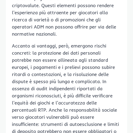
criptovalute. Questi elementi possono rendere
l'esperienza più attraente per giocatori alla
ricerca di varietà o di promozioni che gli
operatori ADM non possono offrire per via delle
normative nazionali.
Accanto ai vantaggi, però, emergono rischi
concreti: la protezione dei dati personali
potrebbe non essere allineata agli standard
europei, i pagamenti e i prelievi possono subire
ritardi o contestazioni, e la risoluzione delle
dispute è spesso più lunga e complicata. In
assenza di audit indipendenti riportati da
organismi riconosciuti, è più difficile verificare
l'equità dei giochi e l'accuratezza delle
percentuali RTP. Anche la responsabilità sociale
verso giocatori vulnerabili può essere
insufficiente: strumenti di autoesclusione e limiti
di deposito potrebbero non essere obbligatori o