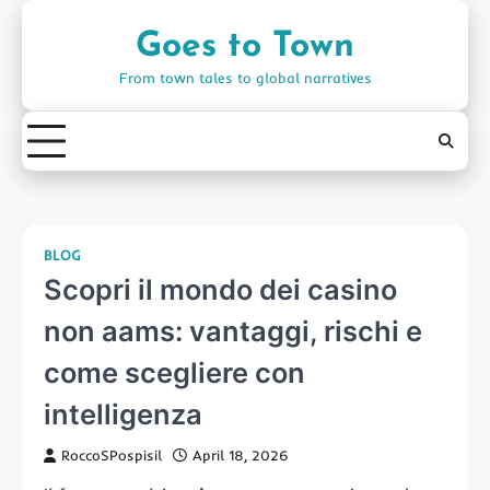
Skip
to
Goes to Town
content
From town tales to global narratives
BLOG
Scopri il mondo dei casino
non aams: vantaggi, rischi e
come scegliere con
intelligenza
RoccoSPospisil
April 18, 2026