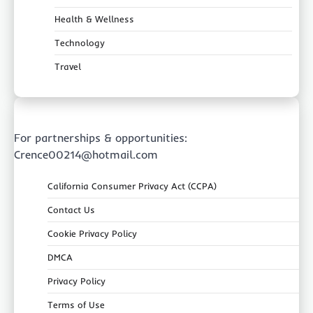
Health & Wellness
Technology
Travel
For partnerships & opportunities:
Crence00214@hotmail.com
California Consumer Privacy Act (CCPA)
Contact Us
Cookie Privacy Policy
DMCA
Privacy Policy
Terms of Use