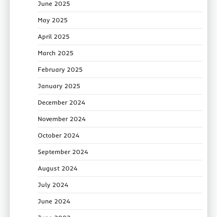
June 2025
May 2025
April 2025
March 2025
February 2025
January 2025
December 2024
November 2024
October 2024
September 2024
August 2024
July 2024
June 2024