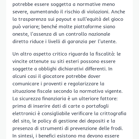
potrebbe essere soggetta a normative meno
severe, aumentando il rischio di violazioni. Anche
la trasparenza sui payout e sull'equità del gioco
può variare; benché molte piattaforme siano
oneste, l'assenza di un controllo nazionale
diretto riduce i livelli di garanzia per l'utente.
Un altro aspetto critico riguarda la fiscalità: le
vincite ottenute su siti esteri possono essere
soggette a obblighi dichiarativi differenti. In
alcuni casi il giocatore potrebbe dover
comunicare i proventi e regolarizzare la
situazione fiscale secondo la normativa vigente.
La sicurezza finanziaria è un ulteriore fattore:
prima di inserire dati di carte o portafogli
elettronici è consigliabile verificare la crittografia
del sito, le policy di gestione dei depositi e la
presenza di strumenti di prevenzione delle frodi.
In sintesi, i benefici esistono ma devono essere