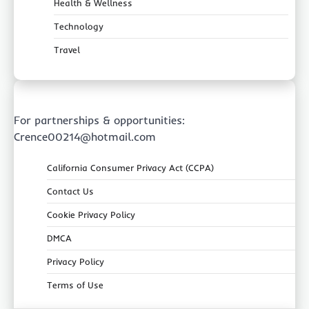
Health & Wellness
Technology
Travel
For partnerships & opportunities:
Crence00214@hotmail.com
California Consumer Privacy Act (CCPA)
Contact Us
Cookie Privacy Policy
DMCA
Privacy Policy
Terms of Use