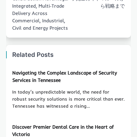
Integrated, Multi‑Trade
ら戦略まで
Delivery Across
Commercial, Industrial,
Civil and Energy Projects
Related Posts
Navigating the Complex Landscape of Security
Services in Tennessee
In today’s unpredictable world, the need for
robust security solutions is more critical than ever.
Tennessee has witnessed a rising…
Discover Premier Dental Care in the Heart of
Victoria