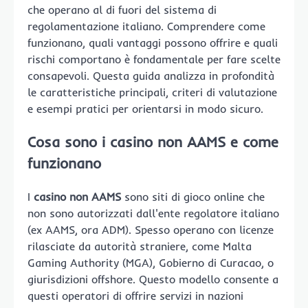
che operano al di fuori del sistema di
regolamentazione italiano. Comprendere come
funzionano, quali vantaggi possono offrire e quali
rischi comportano è fondamentale per fare scelte
consapevoli. Questa guida analizza in profondità
le caratteristiche principali, criteri di valutazione
e esempi pratici per orientarsi in modo sicuro.
Cosa sono i casino non AAMS e come
funzionano
I
casino non AAMS
sono siti di gioco online che
non sono autorizzati dall'ente regolatore italiano
(ex AAMS, ora ADM). Spesso operano con licenze
rilasciate da autorità straniere, come Malta
Gaming Authority (MGA), Gobierno di Curacao, o
giurisdizioni offshore. Questo modello consente a
questi operatori di offrire servizi in nazioni