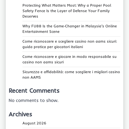
Protecting What Matters Most: Why a Proper Pool
Safety Fence Is the Layer of Defense Your Family
Deserves
Why FU88 Is the Game‑Changer in Malaysia’s Online
Entertainment Scene
Come riconoscere e scegliere casino non aams sicuri:
guida pratica per giocatori italiani
Come riconoscere e giocare in modo responsabile su
casino non aams sicuri
Sicurezza e affidabilità: come scegliere i migliori casino
non AAMS
Recent Comments
No comments to show.
Archives
August 2026