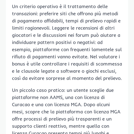
Un criterio operativo è il trattamento delle
transazioni: preferire siti che offrono più metodi
di pagamento affidabili, tempi di prelievo rapidi e
limiti ragionevoli. Leggere le recensioni di altri
giocatori e le discussioni nei forum può aiutare a
individuare pattern positivi o negativi: ad
esempio, piattaforme con frequenti lamentele sul
rifiuto di pagamenti vanno evitate. Nel valutare i
bonus è utile controllare i requisiti di scommessa
e le clausole legate a software o giochi esclusi,
così da evitare sorprese al momento del prelievo.
Un piccolo caso pratico: un utente sceglie due
piattaforme non AAMS, una con licenza di
Curacao e una con licenza MGA. Dopo alcuni
mesi, scopre che la piattaforma con licenza MGA
offre processi di prelievo più trasparenti e un
supporto clienti reattivo, mentre quella con
licenza Curacao presenta tempi più lunghi e