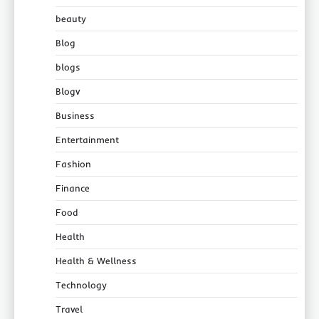
beauty
Blog
blogs
Blogv
Business
Entertainment
Fashion
Finance
Food
Health
Health & Wellness
Technology
Travel