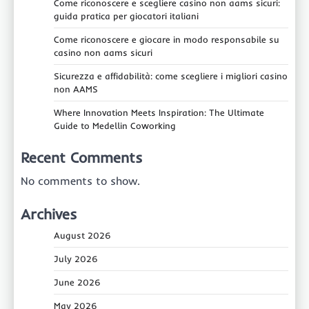
Come riconoscere e scegliere casino non aams sicuri:
guida pratica per giocatori italiani
Come riconoscere e giocare in modo responsabile su
casino non aams sicuri
Sicurezza e affidabilità: come scegliere i migliori casino
non AAMS
Where Innovation Meets Inspiration: The Ultimate
Guide to Medellin Coworking
Recent Comments
No comments to show.
Archives
August 2026
July 2026
June 2026
May 2026