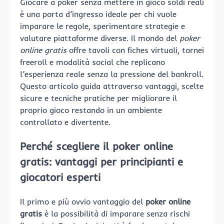
Giocare a poker senza mettere in gioco soldi reali
è una porta d’ingresso ideale per chi vuole
imparare le regole, sperimentare strategie e
valutare piattaforme diverse. Il mondo del
poker
online gratis
offre tavoli con fiches virtuali, tornei
freeroll e modalità social che replicano
l’esperienza reale senza la pressione del bankroll.
Questo articolo guida attraverso vantaggi, scelte
sicure e tecniche pratiche per migliorare il
proprio gioco restando in un ambiente
controllato e divertente.
Perché scegliere il poker online
gratis: vantaggi per principianti e
giocatori esperti
Il primo e più ovvio vantaggio del
poker online
gratis
è la possibilità di imparare senza rischi