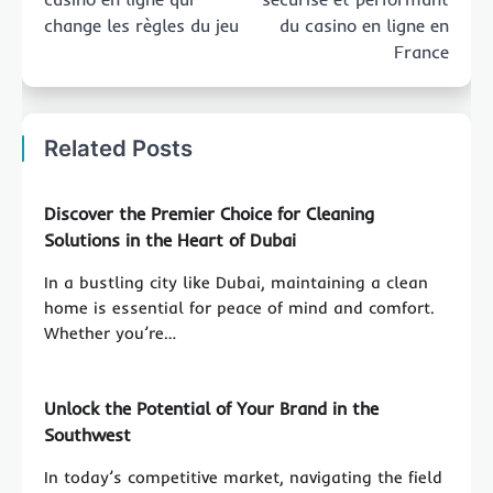
change les règles du jeu
du casino en ligne en
France
Related Posts
Discover the Premier Choice for Cleaning
Solutions in the Heart of Dubai
In a bustling city like Dubai, maintaining a clean
home is essential for peace of mind and comfort.
Whether you’re…
Unlock the Potential of Your Brand in the
Southwest
In today’s competitive market, navigating the field