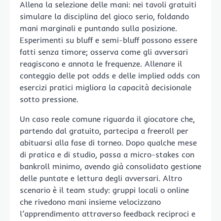
Allena la selezione delle mani: nei tavoli gratuiti
simulare la disciplina del gioco serio, foldando
mani marginali e puntando sulla posizione.
Esperimenti su bluff e semi-bluff possono essere
fatti senza timore; osserva come gli avversari
reagiscono e annota le frequenze. Allenare il
conteggio delle pot odds e delle implied odds con
esercizi pratici migliora la capacità decisionale
sotto pressione.
Un caso reale comune riguarda il giocatore che,
partendo dal gratuito, partecipa a freeroll per
abituarsi alla fase di torneo. Dopo qualche mese
di pratica e di studio, passa a micro-stakes con
bankroll minimo, avendo già consolidato gestione
delle puntate e lettura degli avversari. Altro
scenario è il team study: gruppi locali o online
che rivedono mani insieme velocizzano
l’apprendimento attraverso feedback reciproci e