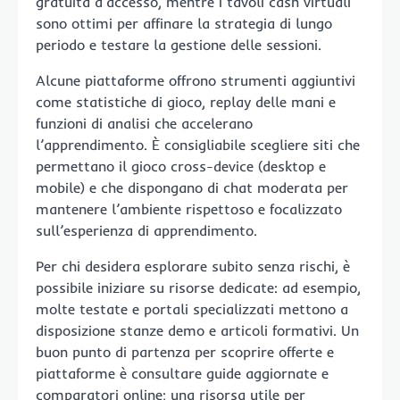
gratuità d’accesso, mentre i tavoli cash virtuali
sono ottimi per affinare la strategia di lungo
periodo e testare la gestione delle sessioni.
Alcune piattaforme offrono strumenti aggiuntivi
come statistiche di gioco, replay delle mani e
funzioni di analisi che accelerano
l’apprendimento. È consigliabile scegliere siti che
permettano il gioco cross-device (desktop e
mobile) e che dispongano di chat moderata per
mantenere l’ambiente rispettoso e focalizzato
sull’esperienza di apprendimento.
Per chi desidera esplorare subito senza rischi, è
possibile iniziare su risorse dedicate: ad esempio,
molte testate e portali specializzati mettono a
disposizione stanze demo e articoli formativi. Un
buon punto di partenza per scoprire offerte e
piattaforme è consultare guide aggiornate e
comparatori online; una risorsa utile per