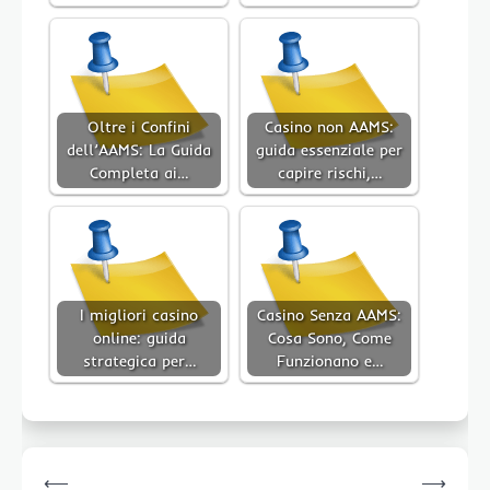
Oltre i Confini
Casino non AAMS:
dell’AAMS: La Guida
guida essenziale per
Completa ai…
capire rischi,…
I migliori casino
Casino Senza AAMS:
online: guida
Cosa Sono, Come
strategica per…
Funzionano e…
Post
⟵
⟶