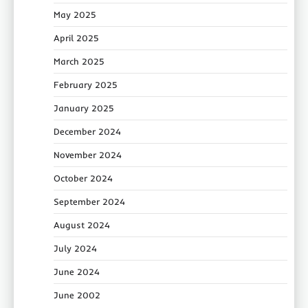
May 2025
April 2025
March 2025
February 2025
January 2025
December 2024
November 2024
October 2024
September 2024
August 2024
July 2024
June 2024
June 2002