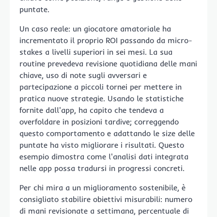
puntate.
Un caso reale: un giocatore amatoriale ha
incrementato il proprio ROI passando da micro-
stakes a livelli superiori in sei mesi. La sua
routine prevedeva revisione quotidiana delle mani
chiave, uso di note sugli avversari e
partecipazione a piccoli tornei per mettere in
pratica nuove strategie. Usando le statistiche
fornite dall'app, ha capito che tendeva a
overfoldare in posizioni tardive; correggendo
questo comportamento e adattando le size delle
puntate ha visto migliorare i risultati. Questo
esempio dimostra come l'analisi dati integrata
nelle app possa tradursi in progressi concreti.
Per chi mira a un miglioramento sostenibile, è
consigliato stabilire obiettivi misurabili: numero
di mani revisionate a settimana, percentuale di