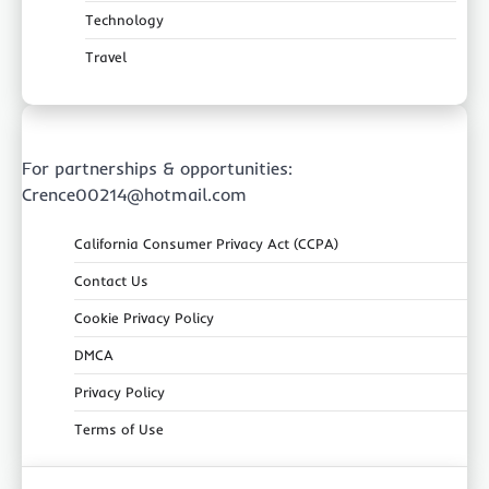
Technology
Travel
For partnerships & opportunities:
Crence00214@hotmail.com
California Consumer Privacy Act (CCPA)
Contact Us
Cookie Privacy Policy
DMCA
Privacy Policy
Terms of Use