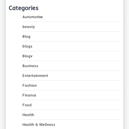
Categories
Automotive
beauty
Blog
blogs
Blogv
Business
Entertainment
Fashion
Finance
Food
Health
Health & Wellness