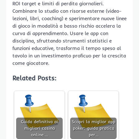
ROI target e limiti di perdita giornalieri.
Combinare lo studio con risorse esterne (video-
lezioni, libri, coaching) e sperimentare nuove linee
di gioco in modalità a basso rischio accelera la
curva di apprendimento. Usare le app con
disciplina, sfruttando strumenti statistici e
funzioni educative, trasforma il tempo speso al
tavolo in un investimento proficuo per la crescita
come giocatore.
Related Posts:
Guida definitiva ai
Scopri la miglior app
migliori casino
poker: guida pratica
online:…
per…