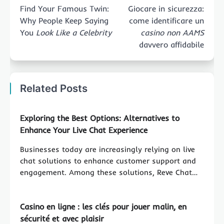
navigation
Find Your Famous Twin:
Giocare in sicurezza:
Why People Keep Saying
come identificare un
You
Look Like a Celebrity
casino non AAMS
davvero affidabile
Related Posts
Exploring the Best Options: Alternatives to
Enhance Your Live Chat Experience
Businesses today are increasingly relying on live
chat solutions to enhance customer support and
engagement. Among these solutions, Reve Chat…
Casino en ligne : les clés pour jouer malin, en
sécurité et avec plaisir