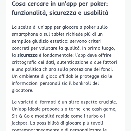
Cosa cercare in un'app per poker:
funzionalità, sicurezza e usabilità
La scelta di un'app per giocare a poker sullo
smartphone o sul tablet richiede più di un
semplice giudizio estetico: servono criteri
concreti per valutare la qualità. In primo luogo,
la
sicurezza
è fondamentale: l'app deve offrire
crittografia dei dati, autenticazione a due fattori
e una politica chiara sulla protezione dei fondi.
Un ambiente di gioco affidabile protegge sia le
informazioni personali sia il bankroll del
giocatore.
La varietà di formati è un altro aspetto cruciale.
Un'app ideale propone sia tornei che cash game,
Sit & Go e modalità rapide come i turbo o i
jackpot. La possibilità di giocare più tavoli
contemporaneamente e di personalizzare le