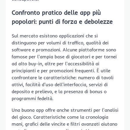
Confronto pratico delle app più
popolari: punti di forza e debolezze
Sul mercato esistono applicazioni che si
distinguono per volumi di traffico, qualità dei
software e promozioni. Alcune piattaforme sono
famose per l'ampia base di giocatori e per tornei
ad alto buy-in, altre per l'accessibilità ai
principianti e per promozioni frequenti. È utile
confrontare le caratteristiche: numero di tavoli
attivi, facilità d'uso dell'interfaccia, servizi di
deposito e prelievo, e la presenza di bonus o
programmi fedeltà.
Una buona app offre anche strumenti per l'analisi
del gioco. Caratteristiche come la cronologia
mani, grafici delle vincite e filtri avanzati aiutano