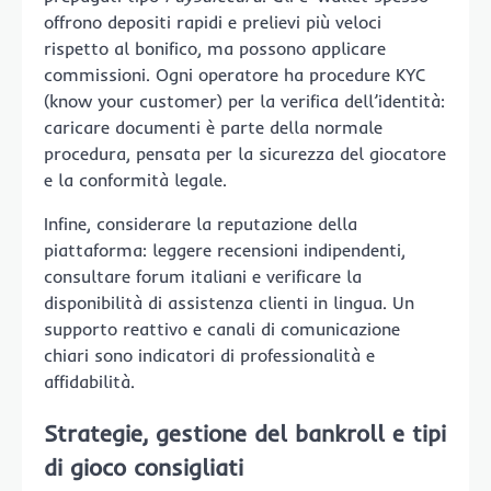
offrono depositi rapidi e prelievi più veloci
rispetto al bonifico, ma possono applicare
commissioni. Ogni operatore ha procedure KYC
(know your customer) per la verifica dell’identità:
caricare documenti è parte della normale
procedura, pensata per la sicurezza del giocatore
e la conformità legale.
Infine, considerare la reputazione della
piattaforma: leggere recensioni indipendenti,
consultare forum italiani e verificare la
disponibilità di assistenza clienti in lingua. Un
supporto reattivo e canali di comunicazione
chiari sono indicatori di professionalità e
affidabilità.
Strategie, gestione del bankroll e tipi
di gioco consigliati