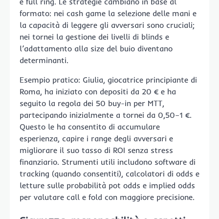
e full ring. Le strategie cambiano in base al
formato: nei cash game la selezione delle mani e
la capacità di leggere gli avversari sono cruciali;
nei tornei la gestione dei livelli di blinds e
l’adattamento alla size del buio diventano
determinanti.
Esempio pratico: Giulia, giocatrice principiante di
Roma, ha iniziato con depositi da 20 € e ha
seguito la regola dei 50 buy-in per MTT,
partecipando inizialmente a tornei da 0,50–1 €.
Questo le ha consentito di accumulare
esperienza, capire i range degli avversari e
migliorare il suo tasso di ROI senza stress
finanziario. Strumenti utili includono software di
tracking (quando consentiti), calcolatori di odds e
letture sulle probabilità pot odds e implied odds
per valutare call e fold con maggiore precisione.