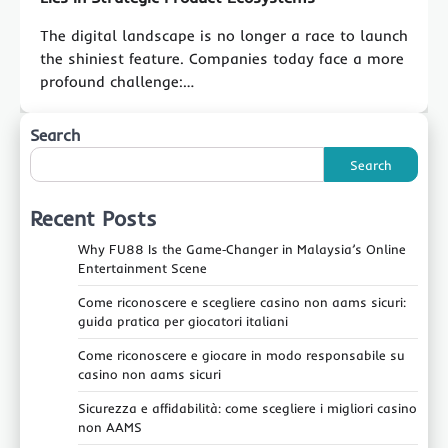
The digital landscape is no longer a race to launch
the shiniest feature. Companies today face a more
profound challenge:…
Search
Search
Recent Posts
Why FU88 Is the Game‑Changer in Malaysia’s Online
Entertainment Scene
Come riconoscere e scegliere casino non aams sicuri:
guida pratica per giocatori italiani
Come riconoscere e giocare in modo responsabile su
casino non aams sicuri
Sicurezza e affidabilità: come scegliere i migliori casino
non AAMS