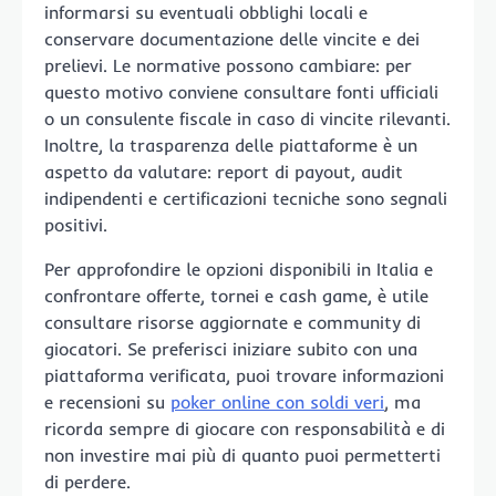
informarsi su eventuali obblighi locali e
conservare documentazione delle vincite e dei
prelievi. Le normative possono cambiare: per
questo motivo conviene consultare fonti ufficiali
o un consulente fiscale in caso di vincite rilevanti.
Inoltre, la trasparenza delle piattaforme è un
aspetto da valutare: report di payout, audit
indipendenti e certificazioni tecniche sono segnali
positivi.
Per approfondire le opzioni disponibili in Italia e
confrontare offerte, tornei e cash game, è utile
consultare risorse aggiornate e community di
giocatori. Se preferisci iniziare subito con una
piattaforma verificata, puoi trovare informazioni
e recensioni su
poker online con soldi veri
, ma
ricorda sempre di giocare con responsabilità e di
non investire mai più di quanto puoi permetterti
di perdere.