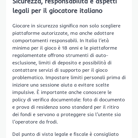
Sicurezza, responsabilità e aspetti
legali per il giocatore italiano
Giocare in sicurezza significa non solo scegliere
piattaforme autorizzate, ma anche adottare
comportamenti responsabili. In Italia l’età
minima per il gioco è 18 anni e le piattaforme
regolamentate offrono strumenti di auto-
esclusione, limiti di deposito e possibilità di
contattare servizi di supporto per il gioco
problematico. Impostare limiti personali prima di
iniziare una sessione aiuta a evitare scelte
impulsive. È importante anche conoscere le
policy di verifica documentale: foto di documento
e prova di residenza sono standard per il ritiro
dei fondi e servono a proteggere sia l’utente sia
l’operatore da frodi.
Dal punto di vista legale e fiscale è consigliato