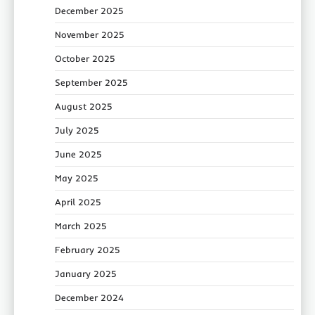
December 2025
November 2025
October 2025
September 2025
August 2025
July 2025
June 2025
May 2025
April 2025
March 2025
February 2025
January 2025
December 2024