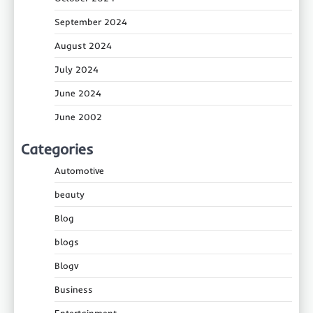
September 2024
August 2024
July 2024
June 2024
June 2002
Categories
Automotive
beauty
Blog
blogs
Blogv
Business