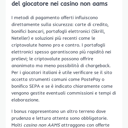
del giocatore nei casino non aams
I metodi di pagamento offerti influiscono
direttamente sulla sicurezza: carte di credito,
bonifici bancari, portafogli elettronici (Skrill,
Neteller) e soluzioni più recenti come le
criptovalute hanno pro e contro. I portafogli
elettronici spesso garantiscono più rapidità nei
prelievi; le criptovalute possono offrire
anonimato ma meno possibilità di chargeback.
Per i giocatori italiani è utile verificare se il sito
accetta strumenti comuni come PostePay o
bonifico SEPA e se è indicato chiaramente come
vengono gestite eventuali commissioni e tempi di
elaborazione.
I bonus rappresentano un altro terreno dove
prudenza e lettura attenta sono obbligatorie.
Molti
casino non AAMS
attraggono con offerte