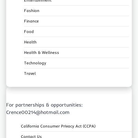
Entertainment
Fashion
Finance
Food
Health
Health & Wellness
Technology
Travel
For partnerships & opportunities:
Crence00214@hotmail.com
California Consumer Privacy Act (CCPA)
Contact Us