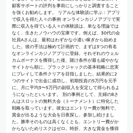
顧客サポートの評判を事前にしっかりと調査すること
を強くお勧めします。 リアルな体験談に学ぶ：アプリ
で収入を得た人々の事例 オンラインカジノアプリで実
際に収入を得ている人々の体験談は、単なる理論では
なく、生きたノウハウの宝庫です。例えば、30代の会
社員Aさんは、最初はわずかな小遣い稼ぎから始めま
した。彼の手法は極めて計画的で、まずは3つの有名
なオンラインカジノアプリに登録。それぞれのウェル
カムボーナスを獲得した後、賭け条件が最も緩やかな
サイトから順に、ブラックジャックの基本戦略に忠実
にプレイして条件クリアを目指しました。結果的に2
つのサイトで出金に成功し、初期投資の5万円を元手
に、月に平均3〜5万円の副収入を安定して得られるよ
うになったといいます。 別の事例として、主婦のBさ
んはスロットの無料大会（トーナメント）に特化した
戦略を取っています。彼女はエントリー費が無料で、
賞金が出るような大会を日夜探し、参加し続けまし
た。勝率そのものは高くなくとも、エントリー費がか
からないためリスクはゼロ。時折、大きな賞金を獲得