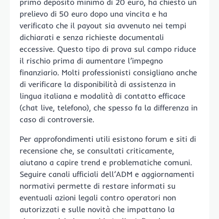
primo deposito minimo di 20 euro, ha chiesto un
prelievo di 50 euro dopo una vincita e ha
verificato che il payout sia avvenuto nei tempi
dichiarati e senza richieste documentali
eccessive. Questo tipo di prova sul campo riduce
il rischio prima di aumentare l’impegno
finanziario. Molti professionisti consigliano anche
di verificare la disponibilità di assistenza in
lingua italiana e modalità di contatto efficace
(chat live, telefono), che spesso fa la differenza in
caso di controversie.
Per approfondimenti utili esistono forum e siti di
recensione che, se consultati criticamente,
aiutano a capire trend e problematiche comuni.
Seguire canali ufficiali dell’ADM e aggiornamenti
normativi permette di restare informati su
eventuali azioni legali contro operatori non
autorizzati e sulle novità che impattano la