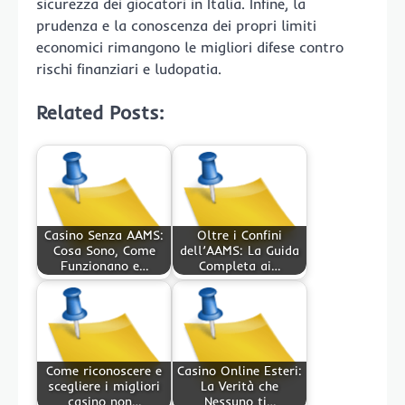
sicurezza dei giocatori in Italia. Infine, la
prudenza e la conoscenza dei propri limiti
economici rimangono le migliori difese contro
rischi finanziari e ludopatia.
Related Posts:
Casino Senza AAMS:
Oltre i Confini
Cosa Sono, Come
dell’AAMS: La Guida
Funzionano e…
Completa ai…
Come riconoscere e
Casino Online Esteri:
scegliere i migliori
La Verità che
casino non…
Nessuno ti…