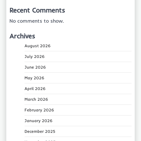
Recent Comments
No comments to show.
Archives
August 2026
July 2026
June 2026
May 2026
April 2026
March 2026
February 2026
January 2026
December 2025