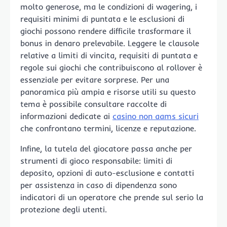
molto generose, ma le condizioni di wagering, i
requisiti minimi di puntata e le esclusioni di
giochi possono rendere difficile trasformare il
bonus in denaro prelevabile. Leggere le clausole
relative a limiti di vincita, requisiti di puntata e
regole sui giochi che contribuiscono al rollover è
essenziale per evitare sorprese. Per una
panoramica più ampia e risorse utili su questo
tema è possibile consultare raccolte di
informazioni dedicate ai
casino non aams sicuri
che confrontano termini, licenze e reputazione.
Infine, la tutela del giocatore passa anche per
strumenti di gioco responsabile: limiti di
deposito, opzioni di auto-esclusione e contatti
per assistenza in caso di dipendenza sono
indicatori di un operatore che prende sul serio la
protezione degli utenti.