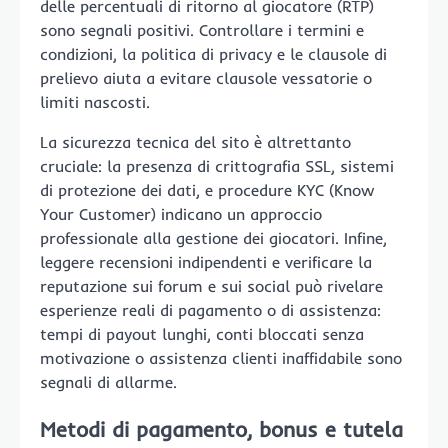
delle percentuali di ritorno al giocatore (RTP)
sono segnali positivi. Controllare i termini e
condizioni, la politica di privacy e le clausole di
prelievo aiuta a evitare clausole vessatorie o
limiti nascosti.
La sicurezza tecnica del sito è altrettanto
cruciale: la presenza di crittografia SSL, sistemi
di protezione dei dati, e procedure KYC (Know
Your Customer) indicano un approccio
professionale alla gestione dei giocatori. Infine,
leggere recensioni indipendenti e verificare la
reputazione sui forum e sui social può rivelare
esperienze reali di pagamento o di assistenza:
tempi di payout lunghi, conti bloccati senza
motivazione o assistenza clienti inaffidabile sono
segnali di allarme.
Metodi di pagamento, bonus e tutela