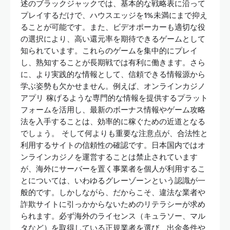
述のブラックジャックでは、基本的な戦略表に沿って
プレイするだけで、ハウスエッジを1%未満にまで抑え
ることが可能です。また、ビデオポーカーも適切な役
の選択により、高い還元率を期待できるゲームとして
知られています。これらのゲームを集中的にプレイ
し、熟知することが長期戦では有利に働きます。さら
に、より実践的な情報として、信頼できる情報源から
学ぶ姿勢も欠かせません。例えば、オンラインカジノ
アプリ 稼げるような専門的な情報を提供するプラット
フォームを活用し、最新のボーナス情報やゲーム攻略
法を入手することは、効率的に稼ぐための近道となる
でしょう。 そして何よりも重要な注意点が、合法性と
利用するサイトの信頼性の確認です。日本国内ではオ
ンラインカジノを運営することは禁止されています
が、海外にサーバーを置く事業者を個人が利用するこ
とについては、いわゆるグレーゾーンという認識が一
般的です。しかしながら、だからこそ、違法な業者や
詐欺サイトに引っかからないためのリテラシーが求め
られます。必ず海外のライセンス（キュラソー、マル
タなど）を取得している正規業者を選び、出金条件や