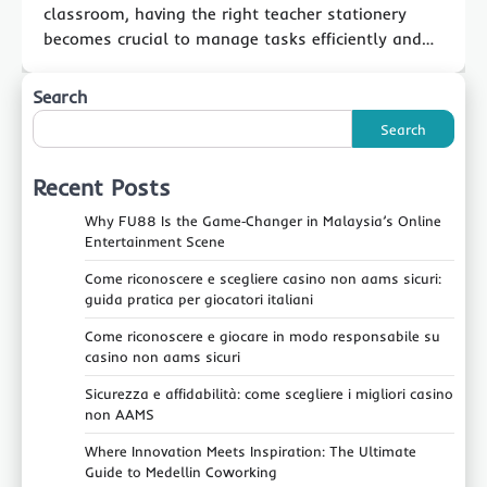
classroom, having the right teacher stationery
becomes crucial to manage tasks efficiently and…
Search
Search
Recent Posts
Why FU88 Is the Game‑Changer in Malaysia’s Online
Entertainment Scene
Come riconoscere e scegliere casino non aams sicuri:
guida pratica per giocatori italiani
Come riconoscere e giocare in modo responsabile su
casino non aams sicuri
Sicurezza e affidabilità: come scegliere i migliori casino
non AAMS
Where Innovation Meets Inspiration: The Ultimate
Guide to Medellin Coworking