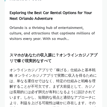
Exploring the Best Car Rental Options for Your
Next Orlando Adventure
Orlando is a thriving hub of entertainment,
culture, and attractions that captivate millions of
visitors every year. With so much…
スマホがあなたの収入源に？オンラインカジノアプ
リで稼ぐ現実的なすべて
オンラインカジノアプリで「稼げる」仕組みと基本戦
略 オンラインカジノアプリで実際に収入を得るために
は、単なる運任せではなく、特定の仕組みと戦略を理
解することが不可欠です。まず大前提として、カジノ
は長期的には必ず胴元が有利になるように設計されて
います。しかし、短期的な視点と適切なアプローチに
より、利益を上げる可能性は確かに存在します。その