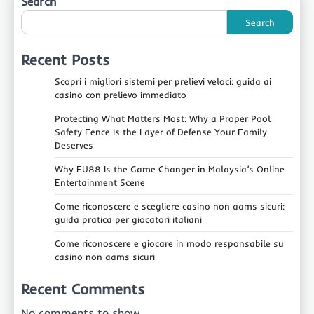
Search
Search
Recent Posts
Scopri i migliori sistemi per prelievi veloci: guida ai
casino con prelievo immediato
Protecting What Matters Most: Why a Proper Pool
Safety Fence Is the Layer of Defense Your Family
Deserves
Why FU88 Is the Game‑Changer in Malaysia’s Online
Entertainment Scene
Come riconoscere e scegliere casino non aams sicuri:
guida pratica per giocatori italiani
Come riconoscere e giocare in modo responsabile su
casino non aams sicuri
Recent Comments
No comments to show.