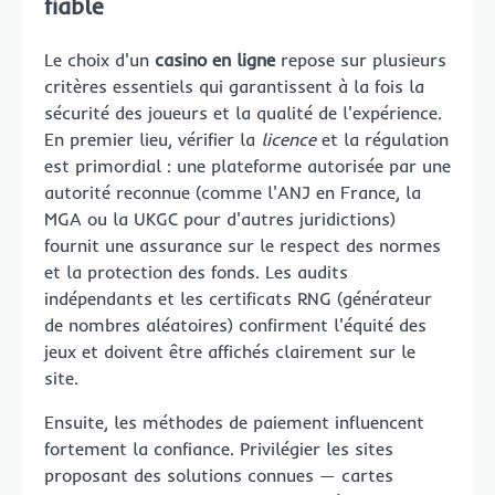
fiable
Le choix d'un
casino en ligne
repose sur plusieurs
critères essentiels qui garantissent à la fois la
sécurité des joueurs et la qualité de l'expérience.
En premier lieu, vérifier la
licence
et la régulation
est primordial : une plateforme autorisée par une
autorité reconnue (comme l'ANJ en France, la
MGA ou la UKGC pour d'autres juridictions)
fournit une assurance sur le respect des normes
et la protection des fonds. Les audits
indépendants et les certificats RNG (générateur
de nombres aléatoires) confirment l'équité des
jeux et doivent être affichés clairement sur le
site.
Ensuite, les méthodes de paiement influencent
fortement la confiance. Privilégier les sites
proposant des solutions connues — cartes