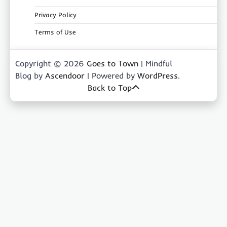
Privacy Policy
Terms of Use
Copyright © 2026
Goes to Town
| Mindful
Blog by
Ascendoor
| Powered by
WordPress
.
Back to Top