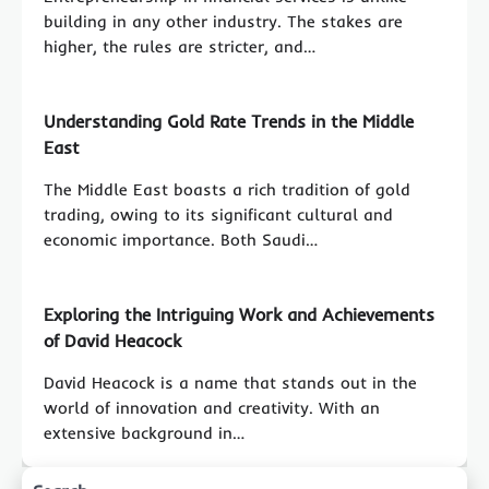
building in any other industry. The stakes are
higher, the rules are stricter, and…
Understanding Gold Rate Trends in the Middle
East
The Middle East boasts a rich tradition of gold
trading, owing to its significant cultural and
economic importance. Both Saudi…
Exploring the Intriguing Work and Achievements
of David Heacock
David Heacock is a name that stands out in the
world of innovation and creativity. With an
extensive background in…