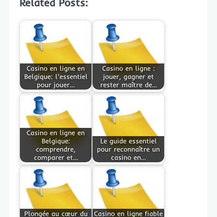
Related Posts:
Casino en ligne en
Casino en ligne :
Belgique: l’essentiel
jouer, gagner et
pour jouer…
rester maître de…
Casino en ligne en
Belgique:
Le guide essentiel
comprendre,
pour reconnaître un
comparer et…
casino en…
Plongée au cœur du
Casino en ligne fiable