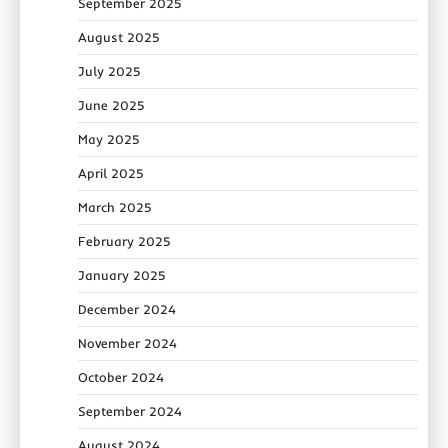
September 2025
August 2025
July 2025
June 2025
May 2025
April 2025
March 2025
February 2025
January 2025
December 2024
November 2024
October 2024
September 2024
August 2024