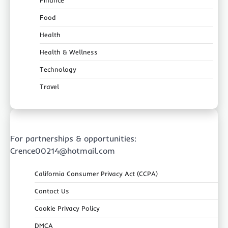
Finance
Food
Health
Health & Wellness
Technology
Travel
For partnerships & opportunities:
Crence00214@hotmail.com
California Consumer Privacy Act (CCPA)
Contact Us
Cookie Privacy Policy
DMCA