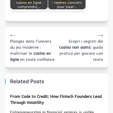
casino en ligne:
: repères concrets
comprendre,…
pour jouer…
Post
⟵
⟶
navigation
Plongez dans l’univers
Scopri i segreti dei
du jeu moderne :
casino non aams
: guida
maîtriser le
casino en
pratica per giocare con
ligne
en toute confiance
testa
Related Posts
From Code to Credit: How Fintech Founders Lead
Through Volatility
Entrepreneurship in financial services is unlike