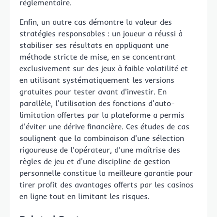
réglementaire.
Enfin, un autre cas démontre la valeur des
stratégies responsables : un joueur a réussi à
stabiliser ses résultats en appliquant une
méthode stricte de mise, en se concentrant
exclusivement sur des jeux à faible volatilité et
en utilisant systématiquement les versions
gratuites pour tester avant d'investir. En
parallèle, l'utilisation des fonctions d'auto-
limitation offertes par la plateforme a permis
d'éviter une dérive financière. Ces études de cas
soulignent que la combinaison d'une sélection
rigoureuse de l'opérateur, d'une maîtrise des
règles de jeu et d'une discipline de gestion
personnelle constitue la meilleure garantie pour
tirer profit des avantages offerts par les casinos
en ligne tout en limitant les risques.