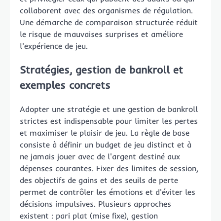
collaborent avec des organismes de régulation.
Une démarche de comparaison structurée réduit
le risque de mauvaises surprises et améliore
l'expérience de jeu.
Stratégies, gestion de bankroll et
exemples concrets
Adopter une stratégie et une gestion de bankroll
strictes est indispensable pour limiter les pertes
et maximiser le plaisir de jeu. La règle de base
consiste à définir un budget de jeu distinct et à
ne jamais jouer avec de l'argent destiné aux
dépenses courantes. Fixer des limites de session,
des objectifs de gains et des seuils de perte
permet de contrôler les émotions et d'éviter les
décisions impulsives. Plusieurs approches
existent : pari plat (mise fixe), gestion