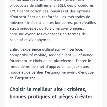
protocoles de chiffrement (SSL), des procédures
KYC (identification des joueurs) et des options
d’authentification renforcée. Les méthodes de
paiement incluent cartes bancaires, portefeuilles
électroniques et parfois crypto-monnaies,
chacune ayant ses avantages en termes de
rapidité et d'anonymat.
Enfin, l'expérience utilisateur — interface,
compatibilité mobile, service client — influence
fortement le choix d'une plateforme. Tester le
mode démo permet d'apprécier les jeux sans
risque et de vérifier l'ergonomie avant d'engager
de l'argent réel.
Choisir le meilleur site : critères,
bonnes pratiques et pièges à éviter