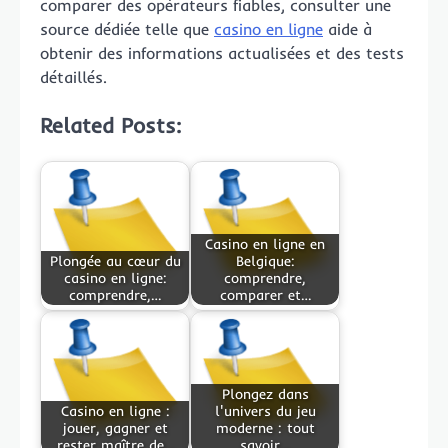
comparer des opérateurs fiables, consulter une
source dédiée telle que
casino en ligne
aide à
obtenir des informations actualisées et des tests
détaillés.
Related Posts:
Casino en ligne en
Plongée au cœur du
Belgique:
casino en ligne:
comprendre,
comprendre,…
comparer et…
Plongez dans
Casino en ligne :
l'univers du jeu
jouer, gagner et
moderne : tout
rester maître de…
savoir…