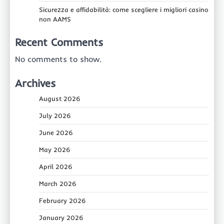
Sicurezza e affidabilità: come scegliere i migliori casino
non AAMS
Recent Comments
No comments to show.
Archives
August 2026
July 2026
June 2026
May 2026
April 2026
March 2026
February 2026
January 2026