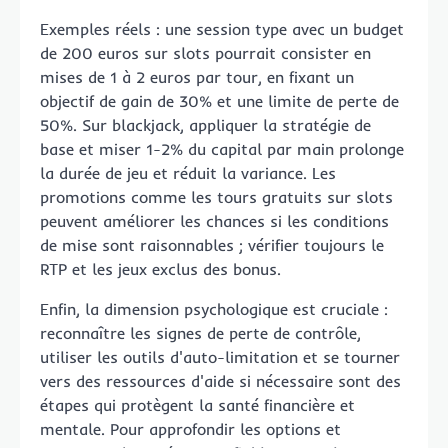
Exemples réels : une session type avec un budget
de 200 euros sur slots pourrait consister en
mises de 1 à 2 euros par tour, en fixant un
objectif de gain de 30% et une limite de perte de
50%. Sur blackjack, appliquer la stratégie de
base et miser 1-2% du capital par main prolonge
la durée de jeu et réduit la variance. Les
promotions comme les tours gratuits sur slots
peuvent améliorer les chances si les conditions
de mise sont raisonnables ; vérifier toujours le
RTP et les jeux exclus des bonus.
Enfin, la dimension psychologique est cruciale :
reconnaître les signes de perte de contrôle,
utiliser les outils d'auto-limitation et se tourner
vers des ressources d'aide si nécessaire sont des
étapes qui protègent la santé financière et
mentale. Pour approfondir les options et