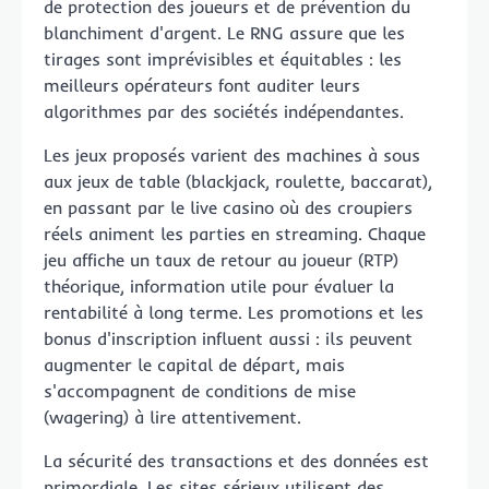
de protection des joueurs et de prévention du
blanchiment d'argent. Le RNG assure que les
tirages sont imprévisibles et équitables : les
meilleurs opérateurs font auditer leurs
algorithmes par des sociétés indépendantes.
Les jeux proposés varient des machines à sous
aux jeux de table (blackjack, roulette, baccarat),
en passant par le live casino où des croupiers
réels animent les parties en streaming. Chaque
jeu affiche un taux de retour au joueur (RTP)
théorique, information utile pour évaluer la
rentabilité à long terme. Les promotions et les
bonus d'inscription influent aussi : ils peuvent
augmenter le capital de départ, mais
s'accompagnent de conditions de mise
(wagering) à lire attentivement.
La sécurité des transactions et des données est
primordiale. Les sites sérieux utilisent des