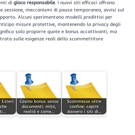
nti di
gioco responsabile
. I nuovi siti efficaci offrono
a e sessione, meccanismi di pausa temporanea, avvisi sul
pporto. Alcuni sperimentano modelli predittivi per
nticipo misure protettive, mantenendo la privacy degli
ignifica solo proporre quote e bonus accattivanti, ma
ntrata sulle esigenze reali dello scommettitore
 Esteri:
Casino bonus senza
Scommesse oltre
 che
documenti: mito,
confine: capire
ti…
realtà e come…
davvero i siti di…