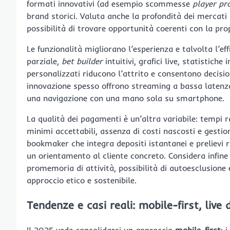
formati innovativi (ad esempio scommesse
player pr
brand storici. Valuta anche la profondità dei mercati
possibilità di trovare opportunità coerenti con la pro
Le funzionalità migliorano l’esperienza e talvolta l’
parziale,
bet builder
intuitivi, grafici live, statistiche
personalizzati riducono l’attrito e consentono decision
innovazione spesso offrono streaming a bassa latenza,
una navigazione con una mano sola su smartphone.
La qualità dei pagamenti è un’altra variabile: tempi rap
minimi accettabili, assenza di costi nascosti e gestion
bookmaker che integra depositi istantanei e prelievi 
un orientamento al cliente concreto. Considera infine i
promemoria di attività, possibilità di autoesclusione 
approccio etico e sostenibile.
Tendenze e casi reali: mobile-first, live
Il 2025 vede consolidarsi un approccio
mobile-first
: 