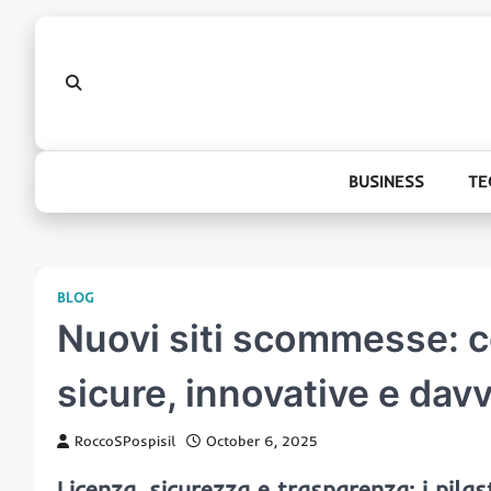
Skip
to
content
BUSINESS
TE
BLOG
Nuovi siti scommesse: c
sicure, innovative e dav
RoccoSPospisil
October 6, 2025
Licenza, sicurezza e trasparenza: i pilas