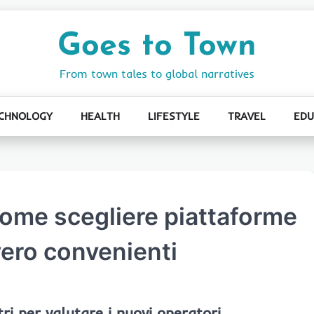
Goes to Town
From town tales to global narratives
CHNOLOGY
HEALTH
LIFESTYLE
TRAVEL
EDU
ome scegliere piattaforme
vero convenienti
tri per valutare i nuovi operatori