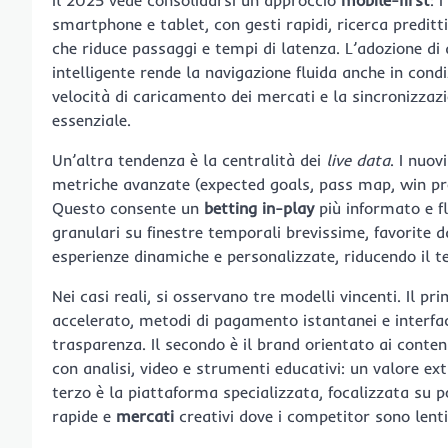
smartphone e tablet, con gesti rapidi, ricerca predit
che riduce passaggi e tempi di latenza. L’adozione di
intelligente rende la navigazione fluida anche in condiz
velocità di caricamento dei mercati e la sincronizzaz
essenziale.
Un’altra tendenza è la centralità dei
live data
. I nuov
metriche avanzate (expected goals, pass map, win pr
Questo consente un
betting in-play
più informato e f
granulari su finestre temporali brevissime, favorite da
esperienze dinamiche e personalizzate, riducendo il t
Nei casi reali, si osservano tre modelli vincenti. Il p
accelerato, metodi di pagamento istantanei e interfac
trasparenza. Il secondo è il brand orientato ai conte
con analisi, video e strumenti educativi: un valore ex
terzo è la piattaforma specializzata, focalizzata su 
rapide e
mercati
creativi dove i competitor sono lent