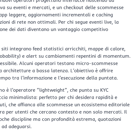
tiva su eventi e mercati, e un checkout delle scommesse
 app leggere, aggiornamenti incrementali e caching
ioni di rete non ottimali. Per chi segue eventi live, la
ione dei dati diventano un vantaggio competitivo
i siti integrano feed statistici arricchiti, mappe di calore,
obability) e alert su cambiamenti repentini di momentum.
lessibile. Alcuni operatori testano micro-scommesse
 architetture a bassa latenza. L’obiettivo è offrire
empo tra l’informazione e l’esecuzione della puntata.
rimo è l’operatore “lightweight”, che punta su KYC
cia minimalista: perfetto per chi desidera rapidità e
nuti, che affianca alle scommesse un ecosistema editoriale
tra per utenti che cercano contesto e non solo mercati. Il
poche discipline ma con profondità estrema, quotazioni
i ad adeguarsi.