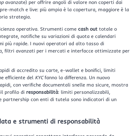
op
avanzate) per offrire angoli di valore non coperti dai
 pre-match e live: più ampia è la copertura, maggiore è la
pria strategia.
efficienza operativa. Strumenti come
cash out
totale o
 integrate, notifiche su variazioni di quota e calendari
i più rapide. I nuovi operatori ad alto tasso di
 filtri avanzati per i mercati e interfacce ottimizzate per
idi di accredito su carte, e-wallet e bonifici, limiti
e efficiente del
KYC
fanno la differenza. Un nuovo
rapidi, con verifiche documentali snelle ma sicure, mostra
l profilo di
responsabilità
: limiti personalizzabili,
e partnership con enti di tutela sono indicatori di un
 data e strumenti di responsabilità
i nuovi operatori progettano interfacce nascendo da