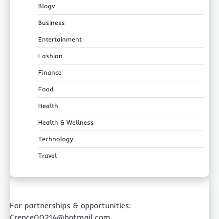
Blogv
Business
Entertainment
Fashion
Finance
Food
Health
Health & Wellness
Technology
Travel
For partnerships & opportunities:
Crence00214@hotmail.com