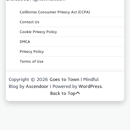
California Consumer Privacy Act (CCPA)
Contact Us
Cookie Privacy Policy
DMCA
Privacy Policy
Terms of Use
Copyright © 2026
Goes to Town
| Mindful
Blog by
Ascendoor
| Powered by
WordPress
.
Back to Top