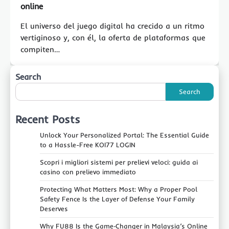
online
El universo del juego digital ha crecido a un ritmo
vertiginoso y, con él, la oferta de plataformas que
compiten…
Search
Search
Recent Posts
Unlock Your Personalized Portal: The Essential Guide
to a Hassle-Free KOI77 LOGIN
Scopri i migliori sistemi per prelievi veloci: guida ai
casino con prelievo immediato
Protecting What Matters Most: Why a Proper Pool
Safety Fence Is the Layer of Defense Your Family
Deserves
Why FU88 Is the Game‑Changer in Malaysia’s Online