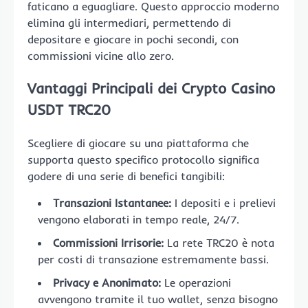
faticano a eguagliare. Questo approccio moderno
elimina gli intermediari, permettendo di
depositare e giocare in pochi secondi, con
commissioni vicine allo zero.
Vantaggi Principali dei Crypto Casino
USDT TRC20
Scegliere di giocare su una piattaforma che
supporta questo specifico protocollo significa
godere di una serie di benefici tangibili:
Transazioni Istantanee:
I depositi e i prelievi
vengono elaborati in tempo reale, 24/7.
Commissioni Irrisorie:
La rete TRC20 è nota
per costi di transazione estremamente bassi.
Privacy e Anonimato:
Le operazioni
avvengono tramite il tuo wallet, senza bisogno