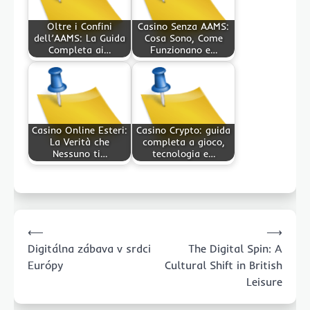
Oltre i Confini
Casino Senza AAMS:
dell’AAMS: La Guida
Cosa Sono, Come
Completa ai…
Funzionano e…
Casino Online Esteri:
Casino Crypto: guida
La Verità che
completa a gioco,
Nessuno ti…
tecnologia e…
Post
⟵
⟶
navigation
Digitálna zábava v srdci
The Digital Spin: A
Európy
Cultural Shift in British
Leisure