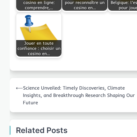
casino en ligne:
pour reconnaître un
Belgique: l’e
comprendre,…
casino en…
pour jou
Jouer en toute
confiance : choisir un
casino en…
Post
⟵
Science Unveiled: Timely Discoveries, Climate
navigation
Insights, and Breakthrough Research Shaping Our
Future
Related Posts