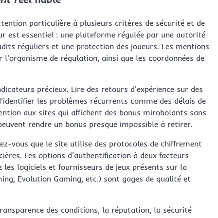
ntion particulière à plusieurs critères de sécurité et de
r est essentiel : une plateforme régulée par une autorité
udits réguliers et une protection des joueurs. Les mentions
er l'organisme de régulation, ainsi que les coordonnées de
ndicateurs précieux. Lire des retours d'expérience sur des
d'identifier les problèmes récurrents comme des délais de
tention aux sites qui affichent des bonus mirobolants sans
 peuvent rendre un bonus presque impossible à retirer.
ez-vous que le site utilise des protocoles de chiffrement
ières. Les options d'authentification à deux facteurs
les logiciels et fournisseurs de jeux présents sur la
ing, Evolution Gaming, etc.) sont gages de qualité et
transparence des conditions, la réputation, la sécurité