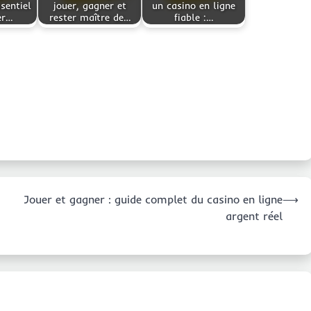
ssentiel
jouer, gagner et
un casino en ligne
er…
rester maître de…
fiable :…
Jouer et gagner : guide complet du casino en ligne
⟶
argent réel