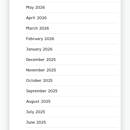
May 2026
April 2026
March 2026
February 2026
January 2026
December 2025
November 2025
October 2025
September 2025
August 2025
July 2025
June 2025