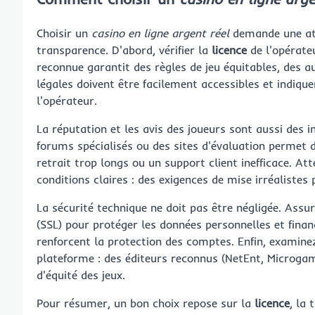
Choisir un
casino en ligne argent réel
demande une atte
transparence. D'abord, vérifier la
licence
de l'opérateu
reconnue garantit des règles de jeu équitables, des a
légales doivent être facilement accessibles et indiqu
l'opérateur.
La réputation et les avis des joueurs sont aussi des i
forums spécialisés ou des sites d'évaluation permet 
retrait trop longs ou un support client inefficace. At
conditions claires : des exigences de mise irréalistes
La sécurité technique ne doit pas être négligée. Assur
(SSL) pour protéger les données personnelles et financ
renforcent la protection des comptes. Enfin, examinez 
plateforme : des éditeurs reconnus (NetEnt, Microgam
d'équité des jeux.
Pour résumer, un bon choix repose sur la
licence
, la 