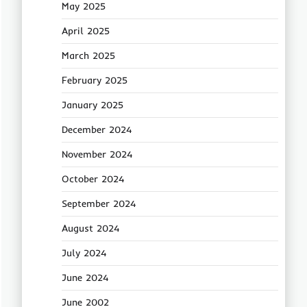
May 2025
April 2025
March 2025
February 2025
January 2025
December 2024
November 2024
October 2024
September 2024
August 2024
July 2024
June 2024
June 2002