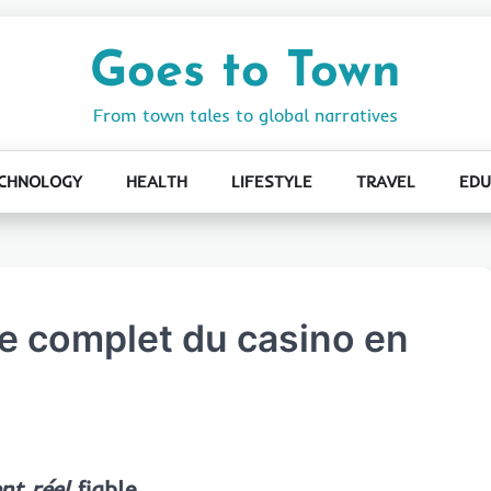
Goes to Town
From town tales to global narratives
CHNOLOGY
HEALTH
LIFESTYLE
TRAVEL
EDU
de complet du casino en
nt réel
fiable