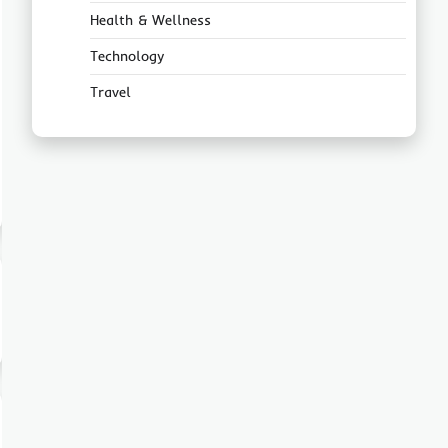
Health & Wellness
Technology
Travel