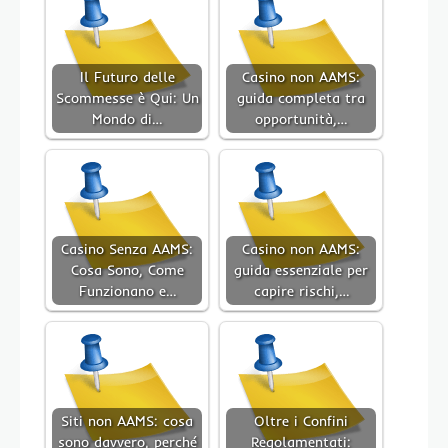
Il Futuro delle
Casino non AAMS:
Scommesse è Qui: Un
guida completa tra
Mondo di…
opportunità,…
Casino Senza AAMS:
Casino non AAMS:
Cosa Sono, Come
guida essenziale per
Funzionano e…
capire rischi,…
Siti non AAMS: cosa
Oltre i Confini
sono davvero, perché
Regolamentati: