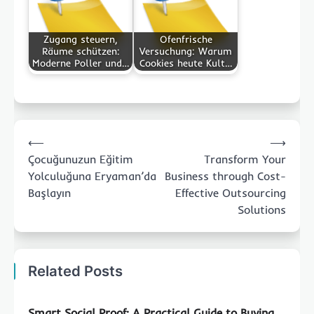
Zugang steuern,
Ofenfrische
Räume schützen:
Versuchung: Warum
Moderne Poller und…
Cookies heute Kult…
Post
⟵
⟶
navigation
Çocuğunuzun Eğitim
Transform Your
Yolculuğuna Eryaman’da
Business through Cost-
Başlayın
Effective Outsourcing
Solutions
Related Posts
Smart Social Proof: A Practical Guide to Buying