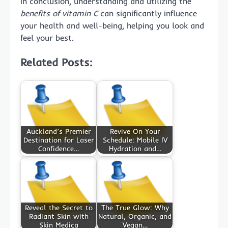
In conclusion, understanding and utilizing the
benefits of vitamin C
can significantly influence
your health and well-being, helping you look and
feel your best.
Related Posts:
Auckland’s Premier
Revive On Your
Destination for Laser
Schedule: Mobile IV
Confidence…
Hydration and…
Reveal the Secret to
The True Glow: Why
Radiant Skin with
Natural, Organic, and
Skin Medica
Vegan…