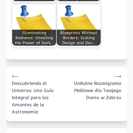
Illuminating
Blueprints Without
Radiance: Unveiling
Borders: Scaling
the Power of Dark…
Design and Dev…
Post
⟵
⟶
navigation
Descubriendo el
Unikalne Rozwiązania
Universo: Una Guía
Meblowe dla Twojego
Integral para los
Domu w Zabrzu
Amantes de la
Astronomía