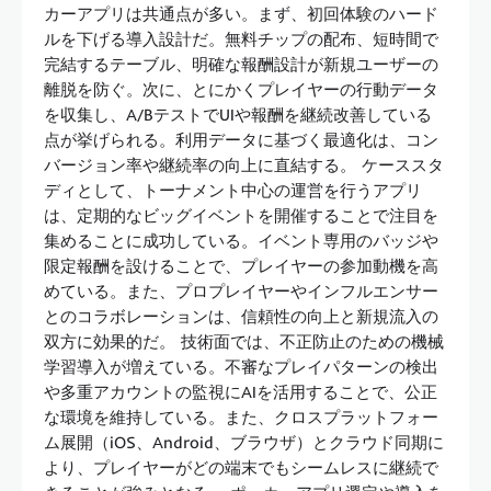
カーアプリは共通点が多い。まず、初回体験のハード
ルを下げる導入設計だ。無料チップの配布、短時間で
完結するテーブル、明確な報酬設計が新規ユーザーの
離脱を防ぐ。次に、とにかくプレイヤーの行動データ
を収集し、A/BテストでUIや報酬を継続改善している
点が挙げられる。利用データに基づく最適化は、コン
バージョン率や継続率の向上に直結する。 ケーススタ
ディとして、トーナメント中心の運営を行うアプリ
は、定期的なビッグイベントを開催することで注目を
集めることに成功している。イベント専用のバッジや
限定報酬を設けることで、プレイヤーの参加動機を高
めている。また、プロプレイヤーやインフルエンサー
とのコラボレーションは、信頼性の向上と新規流入の
双方に効果的だ。 技術面では、不正防止のための機械
学習導入が増えている。不審なプレイパターンの検出
や多重アカウントの監視にAIを活用することで、公正
な環境を維持している。また、クロスプラットフォー
ム展開（iOS、Android、ブラウザ）とクラウド同期に
より、プレイヤーがどの端末でもシームレスに継続で