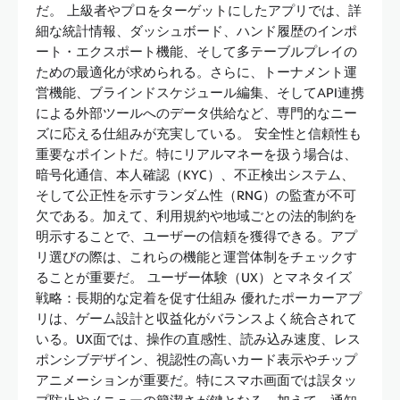
だ。 上級者やプロをターゲットにしたアプリでは、詳
細な統計情報、ダッシュボード、ハンド履歴のインポ
ート・エクスポート機能、そして多テーブルプレイの
ための最適化が求められる。さらに、トーナメント運
営機能、ブラインドスケジュール編集、そしてAPI連携
による外部ツールへのデータ供給など、専門的なニー
ズに応える仕組みが充実している。 安全性と信頼性も
重要なポイントだ。特にリアルマネーを扱う場合は、
暗号化通信、本人確認（KYC）、不正検出システム、
そして公正性を示すランダム性（RNG）の監査が不可
欠である。加えて、利用規約や地域ごとの法的制約を
明示することで、ユーザーの信頼を獲得できる。アプ
リ選びの際は、これらの機能と運営体制をチェックす
ることが重要だ。 ユーザー体験（UX）とマネタイズ
戦略：長期的な定着を促す仕組み 優れたポーカーアプ
リは、ゲーム設計と収益化がバランスよく統合されて
いる。UX面では、操作の直感性、読み込み速度、レス
ポンシブデザイン、視認性の高いカード表示やチップ
アニメーションが重要だ。特にスマホ画面では誤タッ