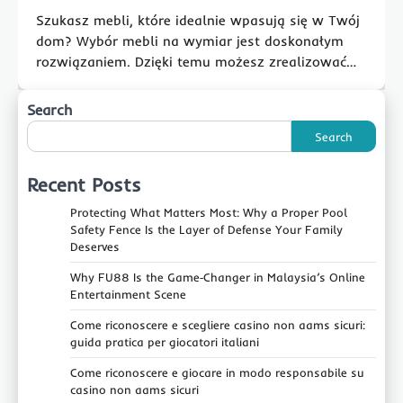
Szukasz mebli, które idealnie wpasują się w Twój
dom? Wybór mebli na wymiar jest doskonałym
rozwiązaniem. Dzięki temu możesz zrealizować…
Search
Search
Recent Posts
Protecting What Matters Most: Why a Proper Pool
Safety Fence Is the Layer of Defense Your Family
Deserves
Why FU88 Is the Game‑Changer in Malaysia’s Online
Entertainment Scene
Come riconoscere e scegliere casino non aams sicuri:
guida pratica per giocatori italiani
Come riconoscere e giocare in modo responsabile su
casino non aams sicuri