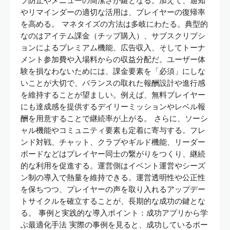
プ防止やメニューの簡潔さが鍵となる。加えて、通知
やリマインダーの適切な活用は、プレイヤーの復帰率
を高める。 マネタイズの方法は多岐にわたる。典型的
なのはアイテム課金（チップ購入）、サブスクリプシ
ョンによるプレミアム機能、広告収入、そしてトーナ
メント参加費や入場料からの収益分配だ。ユーザー体
験を損なわないためには、課金要素を「必須」にしな
いことが大切で、バランスの取れた報酬設計や進行感
を維持することが望ましい。例えば、無料プレイヤー
にも達成感を提供するデイリーミッションやレベル報
酬を用意することで継続率が上がる。 さらに、ソーシ
ャル機能やコミュニティ要素も定着に寄与する。フレ
ンド対戦、チャット、クラブやギルド機能、リーダー
ボードなどはプレイヤー同士の繋がりをつくり、継続
的な利用を促進する。運営側はイベント運営やシーズ
ン制の導入で熱量を維持できる。運営透明性や公正性
を保ちつつ、プレイヤーの声を取り入れるアップデー
トサイクルを確立することが、長期的な成功の鍵とな
る。 事例と実践的な導入ポイント：成功アプリから学
ぶ最適化手法 実際の事例を見ると、成功しているポー