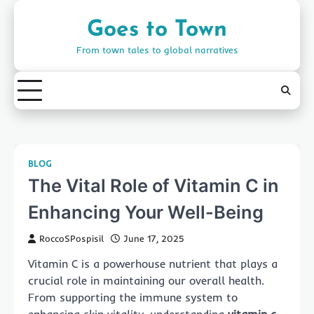
Skip
to
Goes to Town
content
From town tales to global narratives
BLOG
The Vital Role of Vitamin C in
Enhancing Your Well-Being
RoccoSPospisil
June 17, 2025
Vitamin C is a powerhouse nutrient that plays a
crucial role in maintaining our overall health.
From supporting the immune system to