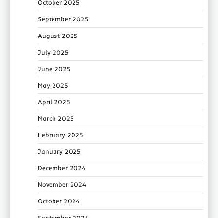
October 2025
September 2025
August 2025
July 2025
June 2025
May 2025
April 2025
March 2025
February 2025
January 2025
December 2024
November 2024
October 2024
September 2024