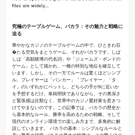
files are widely…
究極のテーブルゲーム、バカラ：その魅力と戦略に
迫る
華やかなカジノのテーブルゲームの中で、ひときわ荘
�たる空気をまとうゲーム、それがバカラです。しば
しば「高額賭博の代名詞」や「ジェームズ・ボンドの
ゲーム」として描かれ、一種の特別な地位を確立して
います。しかし、その一方でルールは驚くほどシンプ
ル。プレイヤーは「バンカー」「プレイヤー」「タ
イ」のいずれかにベットし、どちらの手が9に近いか
を予想するだけ。単純明快でありながら、その奥深さ
と緊張感は比類なく、世界中のカジノ愛好家を惹きつ
けてやまないのです。この記事では、バカラの歴史か
ら基本的なルール、勝率を高めるための戦略、そして
現代のオンライン環境での楽しみ方まで、多角的に解
説していきます。 バカラの基本：シンプルなルールと