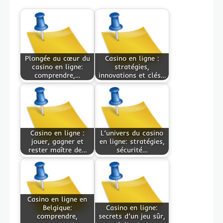
Plongée au cœur du
Casino en ligne :
casino en ligne:
stratégies,
comprendre,…
innovations et clés…
Casino en ligne :
L’univers du casino
jouer, gagner et
en ligne: stratégies,
rester maître de…
sécurité…
Casino en ligne en
Belgique:
Casino en ligne:
comprendre,
secrets d’un jeu sûr,