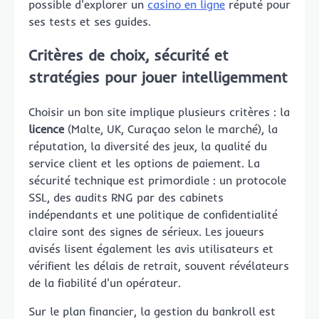
possible d'explorer un
casino en ligne
réputé pour
ses tests et ses guides.
Critères de choix, sécurité et
stratégies pour jouer intelligemment
Choisir un bon site implique plusieurs critères : la
licence
(Malte, UK, Curaçao selon le marché), la
réputation, la diversité des jeux, la qualité du
service client et les options de paiement. La
sécurité technique est primordiale : un protocole
SSL, des audits RNG par des cabinets
indépendants et une politique de confidentialité
claire sont des signes de sérieux. Les joueurs
avisés lisent également les avis utilisateurs et
vérifient les délais de retrait, souvent révélateurs
de la fiabilité d'un opérateur.
Sur le plan financier, la gestion du bankroll est