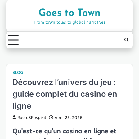
Skip
to
Goes to Town
content
From town tales to global narratives
BLOG
Découvrez l’univers du jeu :
guide complet du casino en
ligne
RoccoSPospisil
April 25, 2026
Qu'est-ce qu'un casino en ligne et