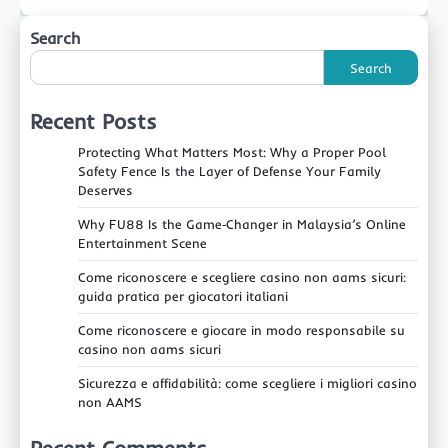
Search
Search
Recent Posts
Protecting What Matters Most: Why a Proper Pool
Safety Fence Is the Layer of Defense Your Family
Deserves
Why FU88 Is the Game‑Changer in Malaysia’s Online
Entertainment Scene
Come riconoscere e scegliere casino non aams sicuri:
guida pratica per giocatori italiani
Come riconoscere e giocare in modo responsabile su
casino non aams sicuri
Sicurezza e affidabilità: come scegliere i migliori casino
non AAMS