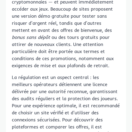
cryptomonnaies — et peuvent immédiatement
accéder aux jeux. Beaucoup de sites proposent
une version démo gratuite pour tester sans
risquer d'argent réel, tandis que d'autres
mettent en avant des offres de bienvenue, des
bonus sans dépôt
ou des tours gratuits pour
attirer de nouveaux clients. Une attention
particulière doit être portée aux termes et
conditions de ces promotions, notamment aux
exigences de mise et aux plafonds de retrait.
La régulation est un aspect central : les
meilleurs opérateurs détiennent une licence
délivrée par une autorité reconnue, garantissant
des audits réguliers et la protection des joueurs.
Pour une expérience optimale, il est recommandé
de choisir un site vérifié et d'utiliser des
connexions sécurisées. Pour découvrir des
plateformes et comparer les offres, il est