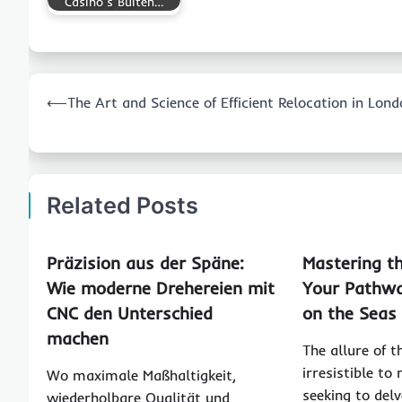
Casino's Buiten…
Post
⟵
The Art and Science of Efficient Relocation in Lon
navigation
Related Posts
Präzision aus der Späne:
Mastering th
Wie moderne Drehereien mit
Your Pathw
CNC den Unterschied
on the Seas
machen
The allure of t
irresistible to
Wo maximale Maßhaltigkeit,
seeking to delv
wiederholbare Qualität und