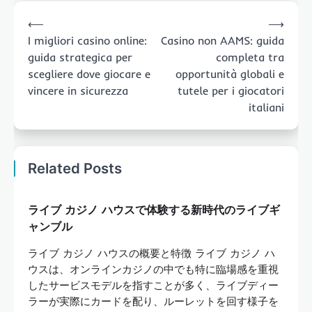
Post
⟵
⟶
navigation
I migliori casino online:
Casino non AAMS: guida
guida strategica per
completa tra
scegliere dove giocare e
opportunità globali e
vincere in sicurezza
tutele per i giocatori
italiani
Related Posts
ライブ カジノ ハウスで体験する新時代のライブギ
ャンブル
ライブ カジノ ハウスの概要と特徴 ライブ カジノ ハ
ウスは、オンラインカジノの中でも特に臨場感を重視
したサービスモデルを指すことが多く、ライブディー
ラーが実際にカードを配り、ルーレットを回す様子を