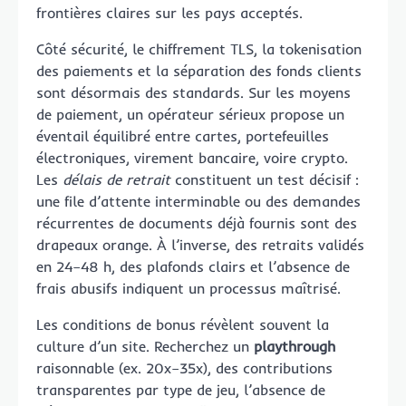
frontières claires sur les pays acceptés.
Côté sécurité, le chiffrement TLS, la tokenisation
des paiements et la séparation des fonds clients
sont désormais des standards. Sur les moyens
de paiement, un opérateur sérieux propose un
éventail équilibré entre cartes, portefeuilles
électroniques, virement bancaire, voire crypto.
Les
délais de retrait
constituent un test décisif :
une file d’attente interminable ou des demandes
récurrentes de documents déjà fournis sont des
drapeaux orange. À l’inverse, des retraits validés
en 24–48 h, des plafonds clairs et l’absence de
frais abusifs indiquent un processus maîtrisé.
Les conditions de bonus révèlent souvent la
culture d’un site. Recherchez un
playthrough
raisonnable (ex. 20x–35x), des contributions
transparentes par type de jeu, l’absence de