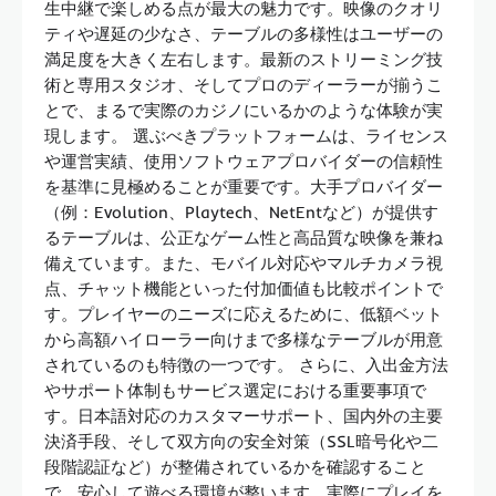
生中継で楽しめる点が最大の魅力です。映像のクオリ
ティや遅延の少なさ、テーブルの多様性はユーザーの
満足度を大きく左右します。最新のストリーミング技
術と専用スタジオ、そしてプロのディーラーが揃うこ
とで、まるで実際のカジノにいるかのような体験が実
現します。 選ぶべきプラットフォームは、ライセンス
や運営実績、使用ソフトウェアプロバイダーの信頼性
を基準に見極めることが重要です。大手プロバイダー
（例：Evolution、Playtech、NetEntなど）が提供す
るテーブルは、公正なゲーム性と高品質な映像を兼ね
備えています。また、モバイル対応やマルチカメラ視
点、チャット機能といった付加価値も比較ポイントで
す。プレイヤーのニーズに応えるために、低額ベット
から高額ハイローラー向けまで多様なテーブルが用意
されているのも特徴の一つです。 さらに、入出金方法
やサポート体制もサービス選定における重要事項で
す。日本語対応のカスタマーサポート、国内外の主要
決済手段、そして双方向の安全対策（SSL暗号化や二
段階認証など）が整備されているかを確認すること
で、安心して遊べる環境が整います。実際にプレイを