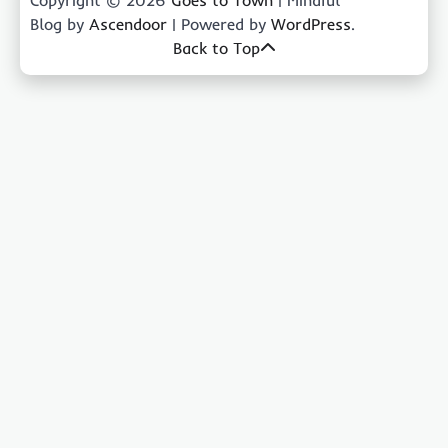
Copyright © 2026
Goes to Town
| Mindful
Blog by
Ascendoor
| Powered by
WordPress
.
Back to Top