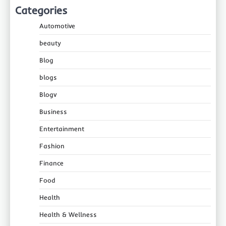
Categories
Automotive
beauty
Blog
blogs
Blogv
Business
Entertainment
Fashion
Finance
Food
Health
Health & Wellness