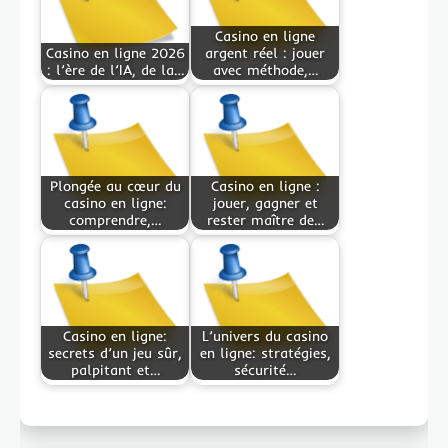
Casino en ligne
Casino en ligne 2026
argent réel : jouer
: l’ère de l’IA, de la…
avec méthode,…
Plongée au cœur du
Casino en ligne :
casino en ligne:
jouer, gagner et
comprendre,…
rester maître de…
Casino en ligne:
L’univers du casino
secrets d’un jeu sûr,
en ligne: stratégies,
palpitant et…
sécurité…