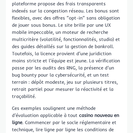
plateforme propose des frais transparents
indexés sur la congestion réseau. Les bonus sont
flexibles, avec des offres “opt-in” sans obligation
de jouer sous bonus. Le site brille par une UX
mobile impeccable, un moteur de recherche
multicritère (volatilité, fonctionnalités, studio) et
des guides détaillés sur la gestion de bankroll.
Toutefois, la licence provient d’une juridiction
moins stricte et l’équipe est jeune. La vérification
passe par les audits des RNG, la présence d’un
bug bounty pour la cybersécurité, et un test
terrain : dépôt modeste, jeu sur plusieurs titres,
retrait partiel pour mesurer la réactivité et la
traçabilité.
Ces exemples soulignent une méthode
d’évaluation applicable à tout
casino nouveau en
ligne
. Commencer par le socle réglementaire et
technique, lire ligne par ligne les conditions de