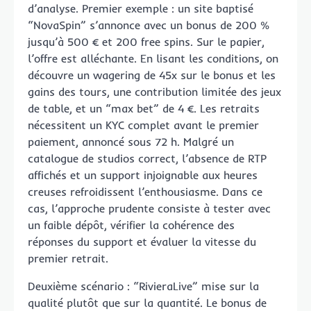
d’analyse. Premier exemple : un site baptisé
“NovaSpin” s’annonce avec un bonus de 200 %
jusqu’à 500 € et 200 free spins. Sur le papier,
l’offre est alléchante. En lisant les conditions, on
découvre un wagering de 45x sur le bonus et les
gains des tours, une contribution limitée des jeux
de table, et un “max bet” de 4 €. Les retraits
nécessitent un KYC complet avant le premier
paiement, annoncé sous 72 h. Malgré un
catalogue de studios correct, l’absence de RTP
affichés et un support injoignable aux heures
creuses refroidissent l’enthousiasme. Dans ce
cas, l’approche prudente consiste à tester avec
un faible dépôt, vérifier la cohérence des
réponses du support et évaluer la vitesse du
premier retrait.
Deuxième scénario : “RivieraLive” mise sur la
qualité plutôt que sur la quantité. Le bonus de