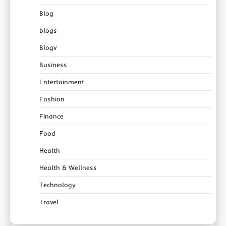
Blog
blogs
Blogv
Business
Entertainment
Fashion
Finance
Food
Health
Health & Wellness
Technology
Travel