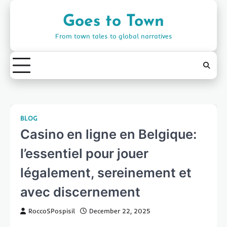
Skip
to
Goes to Town
content
From town tales to global narratives
BLOG
Casino en ligne en Belgique:
l’essentiel pour jouer
légalement, sereinement et
avec discernement
RoccoSPospisil
December 22, 2025