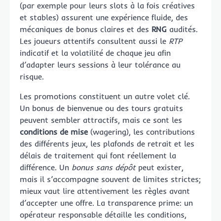
(par exemple pour leurs slots à la fois créatives
et stables) assurent une expérience fluide, des
mécaniques de bonus claires et des
RNG
audités.
Les joueurs attentifs consultent aussi le
RTP
indicatif et la volatilité de chaque jeu afin
d’adapter leurs sessions à leur tolérance au
risque.
Les promotions constituent un autre volet clé.
Un bonus de bienvenue ou des tours gratuits
peuvent sembler attractifs, mais ce sont les
conditions de mise
(wagering), les contributions
des différents jeux, les plafonds de retrait et les
délais de traitement qui font réellement la
différence. Un
bonus sans dépôt
peut exister,
mais il s’accompagne souvent de limites strictes;
mieux vaut lire attentivement les règles avant
d’accepter une offre. La transparence prime: un
opérateur responsable détaille les conditions,