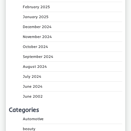
February 2025
January 2025
December 2024
November 2024
October 2024
September 2024
August 2024
July 2024
June 2024
June 2002
Categories
Automotive
beauty