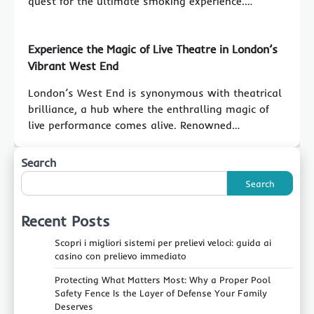
quest for the ultimate smoking experience.…
Experience the Magic of Live Theatre in London’s
Vibrant West End
London’s West End is synonymous with theatrical
brilliance, a hub where the enthralling magic of
live performance comes alive. Renowned…
Search
Search
Recent Posts
Scopri i migliori sistemi per prelievi veloci: guida ai
casino con prelievo immediato
Protecting What Matters Most: Why a Proper Pool
Safety Fence Is the Layer of Defense Your Family
Deserves