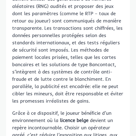
aléatoires (RNG) audités et proposer des jeux
dont les paramètres (comme le RTP – taux de
retour au joueur) sont communiqués de manière
transparente. Les transactions sont chiffrées, les
données personnelles protégées selon des
standards internationaux, et des tests réguliers
de sécurité sont imposés. Les méthodes de
paiement locales prisées, telles que les cartes
bancaires et les solutions de type Bancontact,
s’intègrent à des systèmes de contrôle anti-
fraude et de lutte contre le blanchiment. En
parallèle, la publicité est encadrée: elle ne peut
cibler les mineurs, doit être responsable et éviter
les promesses irréalistes de gains.
Grâce à ce dispositif, le joueur bénéficie d’un
environnement où la
licence belge
devient un
repère incontournable. Choisir un opérateur
agréé, c’est réduire l’exposition aux litiges, aux