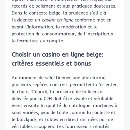
retards de paiement et aux pratiques douteuses.
Dans le contexte belge, la prudence s’allie à
l’exigence: un
casino en ligne
conforme met en
avant l’information, la modération et la
protection du consommateur, de l’inscription à
la fermeture du compte.
Choisir un casino en ligne belge:
critères essentiels et bonus
Au moment de sélectionner une plateforme,
plusieurs repères concrets permettent d’orienter
le choix. D’abord, la présence de la licence
délivrée par la CJH doit être visible et vérifiable.
Vient ensuite la qualité du catalogue: machines à
sous variées, jeux de table comme la roulette et
le blackjack, et tables en direct animées par de
véritables croupiers. Les fournisseurs réputés